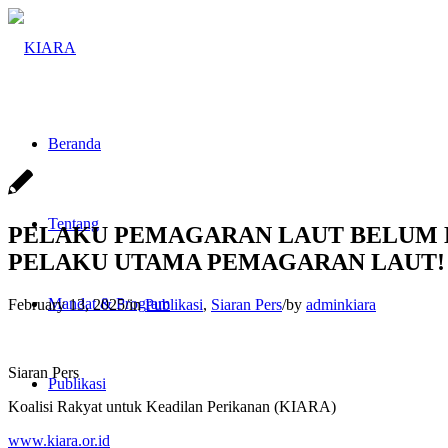
Beranda
Tentang
PELAKU PEMAGARAN LAUT BELUM D
PELAKU UTAMA PEMAGARAN LAUT!
Mandat & Program
February 13, 2025
/
in
Publikasi
,
Siaran Pers
/
by
adminkiara
Siaran Pers
Publikasi
Koalisi Rakyat untuk Keadilan Perikanan (KIARA)
www.kiara.or.id