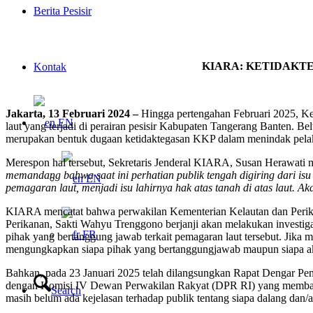
Berita Pesisir
KIARA: KETIDAKT
Kontak
Jakarta, 13 Februari 2024 –
Hingga pertengahan Februari 2025, 
EN
laut yang terjadi di perairan pesisir Kabupaten Tangerang Banten.
merupakan bentuk dugaan ketidaktegasan KKP dalam menindak pelaku pri
Merespon hal tersebut, Sekretaris Jenderal KIARA, Susan Herawati m
memandang bahwa saat ini perhatian publik tengah digiring dari is
EN
pemagaran laut, menjadi isu lahirnya hak atas tanah di atas laut. Ak
KIARA mencatat bahwa perwakilan Kementerian Kelautan dan Perikana
Perikanan, Sakti Wahyu Trenggono berjanji akan melakukan investi
FR
pihak yang bertanggung jawab terkait pemagaran laut tersebut. Jika 
mengungkapkan siapa pihak yang bertanggungjawab maupun siapa akt
Bahkan, pada 23 Januari 2025 telah dilangsungkan Rapat Dengar P
dengan Komisi IV Dewan Perwakilan Rakyat (DPR RI) yang membahas te
Search
masih belum ada kejelasan terhadap publik tentang siapa dalang dan/a