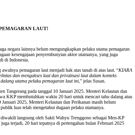
 PEMAGARAN LAUT!
aga negara lainnya belum mengungkapkan pelaku utama pemagaran
 dugaan kesengajaan penyembunyian aktor utamanya, yang juga
i di Indonesia.
walnya pemagaran laut menjadi hak atas tanah di atas laut. “
KIARA
ntas dan mengakses laut dan privatisasi laut dalam konteks
pa dalang utama pelaku pemagaran laut ini
,” jelas Susan.
en Tangerang pada tanggal 10 Januari 2025. Menteri Kelautan dan
ahwa KKP membutuhkan waktu 20 hari untuk mencari tahu dalang atau
 30 Januari 2025, Menteri Kelautan dan Perikanan masih belum
ublik luas telah mengetahui dugaan pelaku utamanya.
 diwakili langsung oleh Sakti Wahyu Trenggono sebagai Men-KP
ga terjadi, 20 hari tepatnya di pertengahan bulan Februari 2025