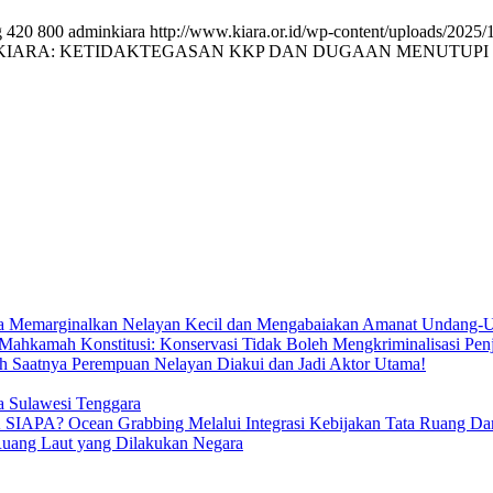
g
420
800
adminkiara
http://www.kiara.or.id/wp-content/uploads/2025/
KIARA: KETIDAKTEGASAN KKP DAN DUGAAN MENUTUPI
ya Memarginalkan Nelayan Kecil dan Mengabaiakan Amanat Undang-U
Mahkamah Konstitusi: Konservasi Tidak Boleh Mengkriminalisasi Pen
h Saatnya Perempuan Nelayan Diakui dan Jadi Aktor Utama!
ia Sulawesi Tenggara
ean Grabbing Melalui Integrasi Kebijakan Tata Ruang Darat 
Ruang Laut yang Dilakukan Negara