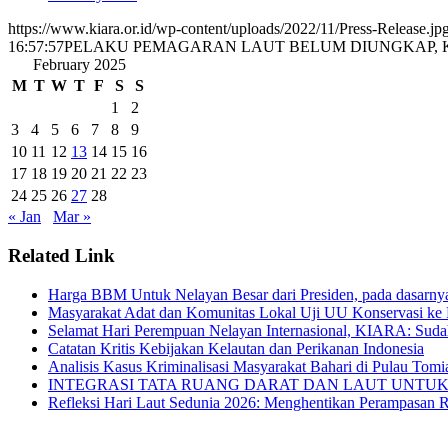
https://www.kiara.or.id/wp-content/uploads/2022/11/Press-Release.jp
16:57:57
PELAKU PEMAGARAN LAUT BELUM DIUNGKAP, 
February 2025
M
T
W
T
F
S
S
1
2
3
4
5
6
7
8
9
10
11
12
13
14
15
16
17
18
19
20
21
22
23
24
25
26
27
28
« Jan
Mar »
Related Link
Harga BBM Untuk Nelayan Besar dari Presiden, pada dasarn
Masyarakat Adat dan Komunitas Lokal Uji UU Konservasi ke 
Selamat Hari Perempuan Nelayan Internasional, KIARA: Suda
Catatan Kritis Kebijakan Kelautan dan Perikanan Indonesia
Analisis Kasus Kriminalisasi Masyarakat Bahari di Pulau Tom
INTEGRASI TATA RUANG DARAT DAN LAUT UNTUK SIAPA? Oc
Refleksi Hari Laut Sedunia 2026: Menghentikan Perampasan 