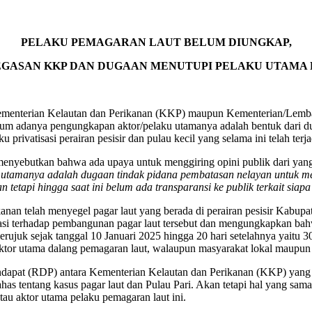
PELAKU PEMAGARAN LAUT BELUM DIUNGKAP,
EGASAN KKP DAN DUGAAN MENUTUPI PELAKU UTAMA
Kementerian Kelautan dan Perikanan (KKP) maupun Kementerian/Lemb
 Belum adanya pengungkapan aktor/pelaku utamanya adalah bentuk dari
vatisasi perairan pesisir dan pulau kecil yang selama ini telah terjad
enyebutkan bahwa ada upaya untuk menggiring opini publik dari yang a
u utamanya adalah dugaan tindak pidana pembatasan nelayan untuk meli
an tetapi hingga saat ini belum ada transparansi ke publik terkait sia
n telah menyegel pagar laut yang berada di perairan pesisir Kabupat
gasi terhadap pembangunan pagar laut tersebut dan mengungkapkan b
merujuk sejak tanggal 10 Januari 2025 hingga 20 hari setelahnya yaitu
or utama dalang pemagaran laut, walaupun masyarakat lokal maupun p
endapat (RDP) antara Kementerian Kelautan dan Perikanan (KKP) yang
ntang kasus pagar laut dan Pulau Pari. Akan tetapi hal yang sama ju
tau aktor utama pelaku pemagaran laut ini.