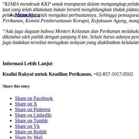
“
KIARA mendesak KKP untuk transparan dalam mengungkap pelaku 
laut yang telah dilakukan bukan berarti menghilangkan tindak pida
Menu
Menu
pelaku utamanya telah mengakui perbuatannya. Sehingga pemagaran 
Perikanan, Komisi Pemberantasan Korupsi, Kejaksaan Agung, maup
“Ada juga dugaan bahwa Menteri Kelautan dan Perikanan melakukan
diketahui oleh publik dengan panjang 8 km. Selain harus adanya pe
juga tindakan tersebut merugikan nelayan yang diakibatkan kelalaia
Informasi Lebih Lanjut
Koalisi Rakyat untuk Keadilan Perikanan,
+62-857-1017-0502
Share this entry
Share on Facebook
Share on X
Share on Pinterest
Share on LinkedIn
Share on Tumblr
Share on Vk
Share on Reddit
Share by Mail