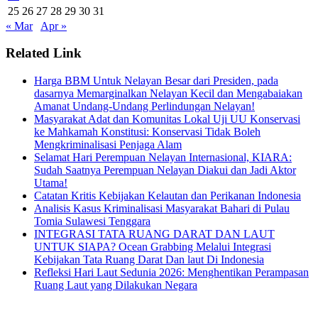
25
26
27
28
29
30
31
« Mar
Apr »
Related Link
Harga BBM Untuk Nelayan Besar dari Presiden, pada
dasarnya Memarginalkan Nelayan Kecil dan Mengabaiakan
Amanat Undang-Undang Perlindungan Nelayan!
Masyarakat Adat dan Komunitas Lokal Uji UU Konservasi
ke Mahkamah Konstitusi: Konservasi Tidak Boleh
Mengkriminalisasi Penjaga Alam
Selamat Hari Perempuan Nelayan Internasional, KIARA:
Sudah Saatnya Perempuan Nelayan Diakui dan Jadi Aktor
Utama!
Catatan Kritis Kebijakan Kelautan dan Perikanan Indonesia
Analisis Kasus Kriminalisasi Masyarakat Bahari di Pulau
Tomia Sulawesi Tenggara
INTEGRASI TATA RUANG DARAT DAN LAUT
UNTUK SIAPA? Ocean Grabbing Melalui Integrasi
Kebijakan Tata Ruang Darat Dan laut Di Indonesia
Refleksi Hari Laut Sedunia 2026: Menghentikan Perampasan
Ruang Laut yang Dilakukan Negara