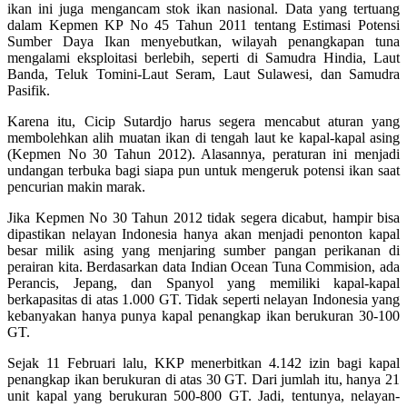
ikan ini juga mengancam stok ikan nasional. Data yang tertuang
dalam Kepmen KP No 45 Tahun 2011 tentang Estimasi Potensi
Sumber Daya Ikan menyebutkan, wilayah penangkapan tuna
mengalami eksploitasi berlebih, seperti di Samudra Hindia, Laut
Banda, Teluk Tomini-Laut Seram, Laut Sulawesi, dan Samudra
Pasifik.
Karena itu, Cicip Sutardjo harus segera mencabut aturan yang
membolehkan alih muatan ikan di tengah laut ke kapal-kapal asing
(Kepmen No 30 Tahun 2012). Alasannya, peraturan ini menjadi
undangan terbuka bagi siapa pun untuk mengeruk potensi ikan saat
pencurian makin marak.
Jika Kepmen No 30 Tahun 2012 tidak segera dicabut, hampir bisa
dipastikan nelayan Indonesia hanya akan menjadi penonton kapal
besar milik asing yang menjaring sumber pangan perikanan di
perairan kita. Berdasarkan data Indian Ocean Tuna Commision, ada
Perancis, Jepang, dan Spanyol yang memiliki kapal-kapal
berkapasitas di atas 1.000 GT. Tidak seperti nelayan Indonesia yang
kebanyakan hanya punya kapal penangkap ikan berukuran 30-100
GT.
Sejak 11 Februari lalu, KKP menerbitkan 4.142 izin bagi kapal
penangkap ikan berukuran di atas 30 GT. Dari jumlah itu, hanya 21
unit kapal yang berukuran 500-800 GT. Jadi, tentunya, nelayan-