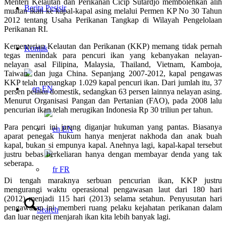
Menteri Kelautan dan Perikanan Cicip Sutardjo membolehkan alih
Berita Pesisir
muatan ikan ke kapal-kapal asing melalui Permen KP No 30 Tahun
2012 tentang Usaha Perikanan Tangkap di Wilayah Pengelolaan
Perikanan RI.
Kementerian Kelautan dan Perikanan (KKP) memang tidak pernah
Kontak
tegas menindak para pencuri ikan yang kebanyakan nelayan-
nelayan asal Filipina, Malaysia, Thailand, Vietnam, Kamboja,
Taiwan, dan juga China. Sepanjang 2007-2012, kapal pengawas
KKP telah menangkap 1.029 kapal pencuri ikan. Dari jumlah itu, 37
EN
persen pelaku domestik, sedangkan 63 persen lainnya nelayan asing.
Menurut Organisasi Pangan dan Pertanian (FAO), pada 2008 lalu
pencurian ikan telah merugikan Indonesia Rp 30 triliun per tahun.
Para pencuri ini jarang diganjar hukuman yang pantas. Biasanya
EN
aparat penegak hukum hanya menjerat nakhoda dan anak buah
kapal, bukan si empunya kapal. Anehnya lagi, kapal-kapal tersebut
justru bebas berkeliaran hanya dengan membayar denda yang tak
seberapa.
FR
Di tengah maraknya serbuan pencurian ikan, KKP justru
mengurangi waktu operasional pengawasan laut dari 180 hari
(2012) menjadi 115 hari (2013) selama setahun. Penyusutan hari
pengawasan ini memberi ruang pelaku kejahatan perikanan dalam
Search
dan luar negeri menjarah ikan kita lebih banyak lagi.