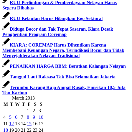
RUU Perlindungan & Pemberdayaan Nelayan Harus
Segera Dibahas
RUU Kelautan Harus Hilangkan Ego Sektoral
Diduga Bocor dan Tak Tepat Sasaran, Kiara Desak
Penghentian Program Coremap
KIARA: COREMAP Harus Dihentikan Karena
Membebani Keuangan Negara, Terindikasi Bocor dan Tidak
Menyejahterakan Nelayan Tradisional
PENAIKAN HARGA BBM: Beratkan Kalangan Nelayan
Tanggul Laut Raksasa Tak Bisa Selamatkan Jakarta
Terumbu Karang Raja Ampat Rusak, Emisikan 10,5 Juta
Ton Karbon
March 2013
M
T
W
T
F
S
S
1
2
3
4
5
6
7
8
9
10
11
12
13
14
15
16
17
18
19
20
21
22
23
24