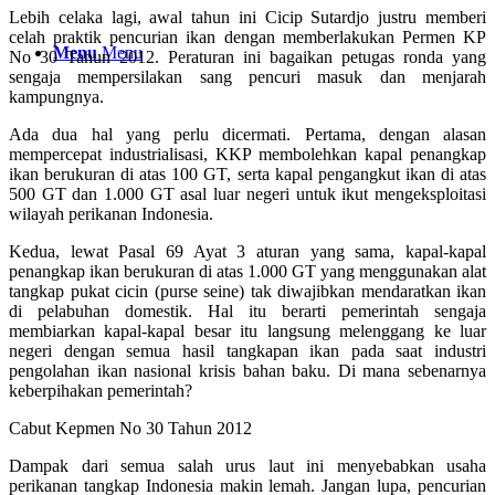
Lebih celaka lagi, awal tahun ini Cicip Sutardjo justru memberi
celah praktik pencurian ikan dengan memberlakukan Permen KP
Menu
Menu
No 30 Tahun 2012. Peraturan ini bagaikan petugas ronda yang
sengaja mempersilakan sang pencuri masuk dan menjarah
kampungnya.
Ada dua hal yang perlu dicermati. Pertama, dengan alasan
mempercepat industrialisasi, KKP membolehkan kapal penangkap
ikan berukuran di atas 100 GT, serta kapal pengangkut ikan di atas
500 GT dan 1.000 GT asal luar negeri untuk ikut mengeksploitasi
wilayah perikanan Indonesia.
Kedua, lewat Pasal 69 Ayat 3 aturan yang sama, kapal-kapal
penangkap ikan berukuran di atas 1.000 GT yang menggunakan alat
tangkap pukat cicin (purse seine) tak diwajibkan mendaratkan ikan
di pelabuhan domestik. Hal itu berarti pemerintah sengaja
membiarkan kapal-kapal besar itu langsung melenggang ke luar
negeri dengan semua hasil tangkapan ikan pada saat industri
pengolahan ikan nasional krisis bahan baku. Di mana sebenarnya
keberpihakan pemerintah?
Cabut Kepmen No 30 Tahun 2012
Dampak dari semua salah urus laut ini menyebabkan usaha
perikanan tangkap Indonesia makin lemah. Jangan lupa, pencurian