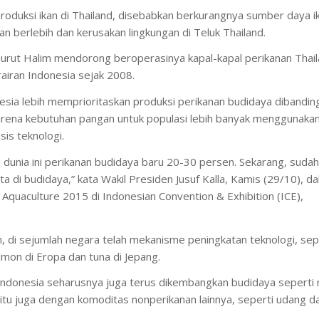
oduksi ikan di Thailand, disebabkan berkurangnya sumber daya i
an berlebih dan kerusakan lingkungan di Teluk Thailand.
nurut Halim mendorong beroperasinya kapal-kapal perikanan Thai
airan Indonesia sejak 2008.
esia lebih memprioritaskan produksi perikanan budidaya dibandin
 karena kebutuhan pangan untuk populasi lebih banyak menggunaka
is teknologi.
di dunia ini perikanan budidaya baru 20-30 persen. Sekarang, sudah
ita di budidaya,” kata Wakil Presiden Jusuf Kalla, Kamis (29/10), d
quaculture 2015 di Indonesian Convention & Exhibition (ICE),
 di sejumlah negara telah mekanisme peningkatan teknologi, sep
lmon di Eropa dan tuna di Jepang.
Indonesia seharusnya juga terus dikembangkan budidaya seperti n
itu juga dengan komoditas nonperikanan lainnya, seperti udang d