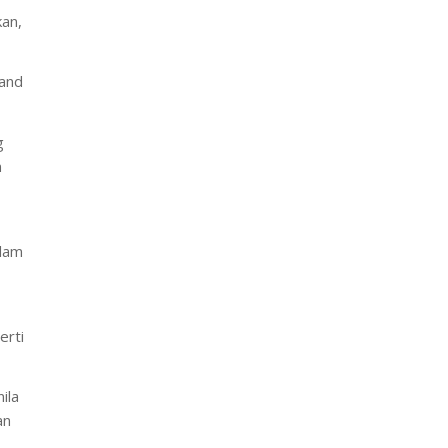
kan,
land
g
n
alam
erti
ila
an