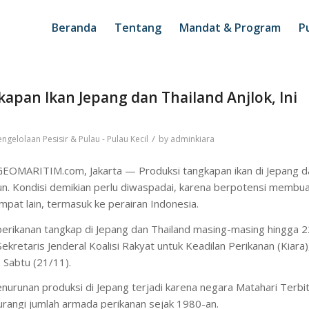
Beranda
Tentang
Mandat & Program
Pu
apan Ikan Jepang dan Thailand Anjlok, Ini
/
engelolaan Pesisir & Pulau - Pulau Kecil
by
adminkiara
EOMARITIM.com, Jakarta — Produksi tangkapan ikan di Jepang d
un. Kondisi demikian perlu diwaspadai, karena berpotensi membu
mpat lain, termasuk ke perairan Indonesia.
perikanan tangkap di Jepang dan Thailand masing-masing hingga 2
ekretaris Jenderal Koalisi Rakyat untuk Keadilan Perikanan (Kiara)
, Sabtu (21/11).
nurunan produksi di Jepang terjadi karena negara Matahari Terbit
angi jumlah armada perikanan sejak 1980-an.