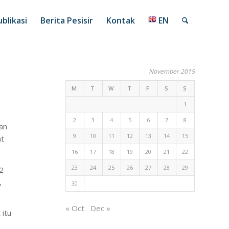
blikasi
Berita Pesisir
Kontak
EN
November 2015
M
T
W
T
F
S
S
1
2
3
4
5
6
7
8
an
9
10
11
12
13
14
15
at
16
17
18
19
20
21
22
23
24
25
26
27
28
29
2
,
30
« Oct
Dec »
 itu