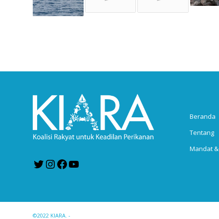
Beranda
Tentang
Mandat &
Twitter
Instagram
Facebook
YouTube
©2022 KIARA. -
Enfold WordPress Theme by Kriesi