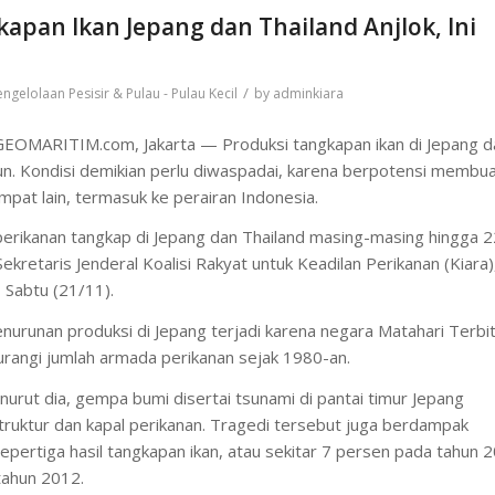
apan Ikan Jepang dan Thailand Anjlok, Ini
/
engelolaan Pesisir & Pulau - Pulau Kecil
by
adminkiara
EOMARITIM.com, Jakarta — Produksi tangkapan ikan di Jepang d
un. Kondisi demikian perlu diwaspadai, karena berpotensi membu
mpat lain, termasuk ke perairan Indonesia.
perikanan tangkap di Jepang dan Thailand masing-masing hingga 2
ekretaris Jenderal Koalisi Rakyat untuk Keadilan Perikanan (Kiara)
, Sabtu (21/11).
nurunan produksi di Jepang terjadi karena negara Matahari Terbit
angi jumlah armada perikanan sejak 1980-an.
rut dia, gempa bumi disertai tsunami di pantai timur Jepang
ruktur dan kapal perikanan. Tragedi tersebut juga berdampak
pertiga hasil tangkapan ikan, atau sekitar 7 persen pada tahun 
tahun 2012.