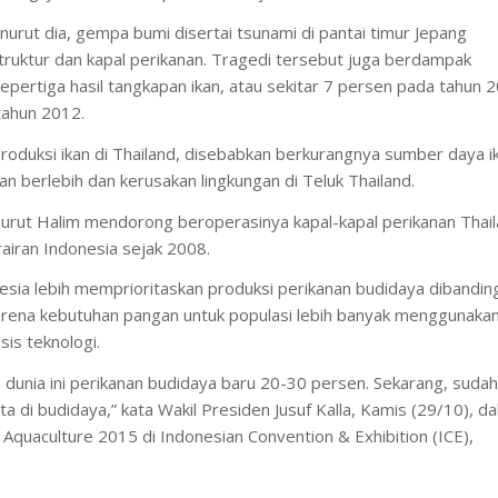
rut dia, gempa bumi disertai tsunami di pantai timur Jepang
ruktur dan kapal perikanan. Tragedi tersebut juga berdampak
pertiga hasil tangkapan ikan, atau sekitar 7 persen pada tahun 
tahun 2012.
oduksi ikan di Thailand, disebabkan berkurangnya sumber daya i
an berlebih dan kerusakan lingkungan di Teluk Thailand.
nurut Halim mendorong beroperasinya kapal-kapal perikanan Thai
airan Indonesia sejak 2008.
esia lebih memprioritaskan produksi perikanan budidaya dibandin
 karena kebutuhan pangan untuk populasi lebih banyak menggunaka
is teknologi.
di dunia ini perikanan budidaya baru 20-30 persen. Sekarang, sudah
ita di budidaya,” kata Wakil Presiden Jusuf Kalla, Kamis (29/10), d
quaculture 2015 di Indonesian Convention & Exhibition (ICE),