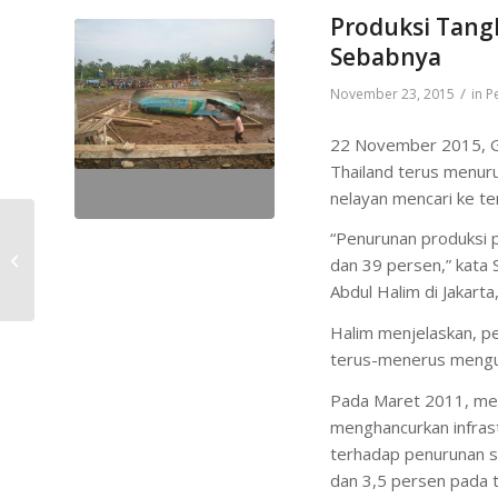
Produksi Tangk
Sebabnya
/
November 23, 2015
in
P
22 November 2015, G
Thailand terus menur
nelayan mencari ke te
Produksi Tangkapan
“Penurunan produksi 
Ikan Jepang dan
dan 39 persen,” kata S
Thailand Anjlok, Ini
Abdul Halim di Jakarta
Sebabnya
Halim menjelaskan, pe
terus-menerus mengur
Pada Maret 2011, menu
menghancurkan infrast
terhadap penurunan se
dan 3,5 persen pada 