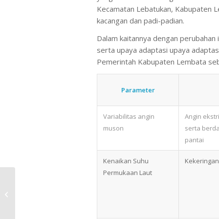
Kecamatan Lebatukan, Kabupaten Lem
kacangan dan padi-padian.
Dalam kaitannya dengan perubahan i
serta upaya adaptasi upaya adaptas
Pemerintah Kabupaten Lembata seba
Parameter
Variabilitas angin
Angin ekst
muson
serta berd
pantai
Kenaikan Suhu
Kekeringan
Permukaan Laut
Petambak eks-
Dipasena: Putusan PT
Tanjung Karang Harus
Dibatalkan