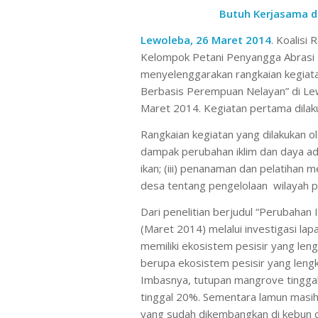
Butuh Kerjasama 
Lewoleba, 26 Maret 2014
.
Koalisi 
Kelompok Petani Penyangga Abrasi
menyelenggarakan rangkaian kegiat
Berbasis Perempuan Nelayan” di Le
Maret 2014. Kegiatan pertama dilak
Rangkaian kegiatan yang dilakukan 
dampak perubahan iklim dan daya ada
ikan; (iii) penanaman dan pelatihan 
desa tentang pengelolaan wilayah pe
Dari penelitian berjudul “Perubahan
(Maret 2014) melalui investigasi lap
memiliki ekosistem pesisir yang le
berupa ekosistem pesisir yang lengk
Imbasnya, tutupan mangrove tinggal
tinggal 20%. Sementara lamun masih
yang sudah dikembangkan di kebun 