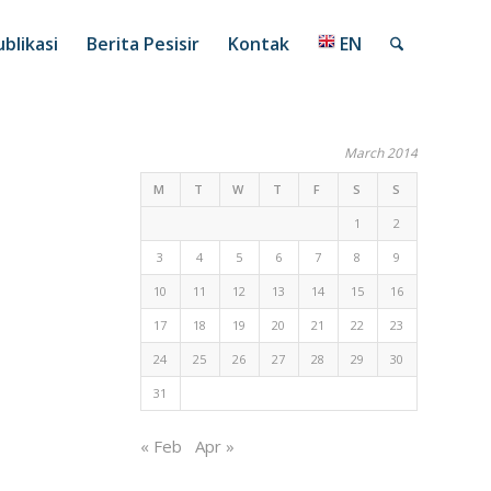
blikasi
Berita Pesisir
Kontak
EN
March 2014
M
T
W
T
F
S
S
1
2
3
4
5
6
7
8
9
10
11
12
13
14
15
16
17
18
19
20
21
22
23
24
25
26
27
28
29
30
31
« Feb
Apr »