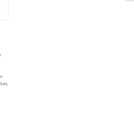
r
n
an
tan,