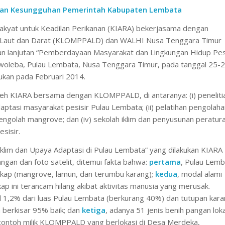
dan Kesungguhan Pemerintah Kabupaten Lembata
Rakyat untuk Keadilan Perikanan (KIARA) bekerjasama dengan
 Laut dan Darat (KLOMPPALD) dan WALHI Nusa Tenggara Timur
an lanjutan “Pemberdayaan Masyarakat dan Lingkungan Hidup Pes
woleba, Pulau Lembata, Nusa Tenggara Timur, pada tanggal 25-
ukan pada Februari 2014.
oleh KIARA bersama dengan KLOMPPALD, di antaranya: (i) peneliti
ptasi masyarakat pesisir Pulau Lembata; (ii) pelatihan pengolaha
mengolah mangrove; dan (iv) sekolah iklim dan penyusunan peratur
sisir.
 Iklim dan Upaya Adaptasi di Pulau Lembata” yang dilakukan KIARA
angan dan foto satelit, ditemui fakta bahwa:
pertama
, Pulau Lemb
ngkap (mangrove, lamun, dan terumbu karang);
kedua
, modal alami
ap ini terancam hilang akibat aktivitas manusia yang merusak.
 1,2% dari luas Pulau Lembata (berkurang 40%) dan tutupan kar
 berkisar 95% baik; dan
ketiga
, adanya 51 jenis benih pangan loka
contoh milik KLOMPPALD yang berlokasi di Desa Merdeka,