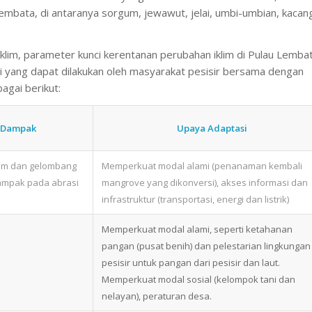
bata, di antaranya sorgum, jewawut, jelai, umbi-umbian, kacan
klim, parameter kunci kerentanan perubahan iklim di Pulau Lemba
i yang dapat dilakukan oleh masyarakat pesisir bersama dengan
gai berikut:
Dampak
Upaya Adaptasi
rim dan gelombang
Memperkuat modal alami (penanaman kembali
ampak pada abrasi
mangrove yang dikonversi), akses informasi dan
infrastruktur (transportasi, energi dan listrik)
Memperkuat modal alami, seperti ketahanan
pangan (pusat benih) dan pelestarian lingkungan
pesisir untuk pangan dari pesisir dan laut.
Memperkuat modal sosial (kelompok tani dan
nelayan), peraturan desa.