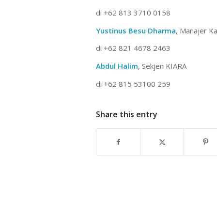
di +62 813 3710 0158
Yustinus Besu Dharma
, Manajer K
di +62 821 4678 2463
Abdul Halim
, Sekjen KIARA
di +62 815 53100 259
Share this entry