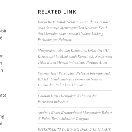
RELATED LINK
Harga BBM Untuk Nelayan Besar dari Presiden,
pada dasarnya Memarginalkan Nelayan Kecil
isir
dan Mengabaiakan Amanat Undang-Undang
26
Perlindungan Nelayan!
Masyarakat Adat dan Komunitas Lokal Uji UU
an
Konservasi ke Mahkamah Konstitusi: Konservasi
Tidak Boleh Mengkriminalisasi Penjaga Alam
n
an
Selamat Hari Perempuan Nelayan Internasional,
KIARA: Sudah Saatnya Perempuan Nelayan
Diakui dan Jadi Aktor Utama!
ata
Catatan Kritis Kebijakan Kelautan dan
Perikanan Indonesia
Analisis Kasus Kriminalisasi Masyarakat Bahari
ang
di Pulau Tomia Sulawesi Tenggara
l
INTEGRASI TATA RUANG DARAT DAN LAUT