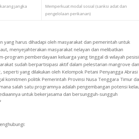
karang jangka
Memperkuat modal sosial (sanksi adat dan
pengelolaan perikanan)
 yang harus dihadapi oleh masyarakat dan pemerintah untuk
laut, menyejahterakan masyarakat nelayan dan melibatkan
-program pemberdayaan keluarga yang tinggal di wilayah pesisi
yarakat sudah berpartisipasi aktif dalam pelestarian mangrove da
r, seperti yang dilakukan oleh Kelompok Petani Penyangga Abrasi
al komitmen politik Pemerintah Provinsi Nusa Tenggara Timur d
mana salah satu programnya adalah pengembangan potensi kelau
esediaannya untuk bekerjasama dan bersungguh-sungguh
*
menghubungi: