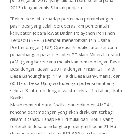
pertengahan 2012 yang lalu dan baru selesai pada
2013 dengan vonis 8 bulan penjara.
“Belum selesai terhadap perusahan penambangan
pasir besi yang telah beroperasi kini pemerintah
kabupaten Jepara lewat Badan Pelayanan Perizinan
Terpadu (BPPT) kembali menerbitkan Izin Usaha
Pertambangan (IUP) Operasi Produksi atas rencana
penambangan pasir besi oleh PT.Alam Mineral Lestari
(AML) yang berencana melakukan penambangan Pasir
Besi dengan luasan 200 Ha dengan rincian 21 Ha di
Desa Bandungharjo, 119 Ha di Desa Banyumanis, dan
60 Ha di Desa Ujungwatudengan potensi tambang
sekitar 3 juta ton dengan waktu sekitar 15 tahun,” kata
Koalisi.
Masih menurut data Koalisi, dari dokumen AMDAL,
rencana penambangan yang akan dilakukan terbagi
dalam 3 tahap. Tahap ke 1 dimulai dari Blok 1 yang
terletak di desa bandungharjo dengan luasan 21 Ha
dengan potensi tambang 383.695 ton dan umur