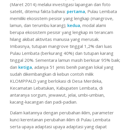
(Maret 2014) melalui investigasi lapangan dan foto
satelit, ditemui fakta bahwa:
pertama
, Pulau Lembata
memiliki ekosistem pesisir yang lengkap (mangrove,
lamun, dan terumbu karang);
kedua
, modal alami
berupa ekosistem pesisir yang lengkap ini terancam
hilang akibat aktivitas manusia yang merusak.
Imbasnya, tutupan mangrove tinggal 1,2% dari luas
Pulau Lembata (berkurang 40%) dan tutupan karang
tinggal 20%. Sementara lamun masih berkisar 95% baik;
dan
ketiga
, adanya 51 jenis benih pangan lokal yang
sudah dikembangkan di kebun contoh milik
KLOMPPALD yang berlokasi di Desa Merdeka,
Kecamatan Lebatukan, Kabupaten Lembata, di
antaranya sorgum, jewawut, jelai, umbi-umbian,
kacang-kacangan dan padi-padian.
Dalam kaitannya dengan perubahan iklim, parameter
kunci kerentanan perubahan iklim di Pulau Lembata
serta upaya adaptasi upaya adaptasi yang dapat