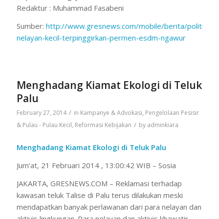
Redaktur : Muhammad Fasabeni
Sumber:
http://www.gresnews.com/mobile/berita/politik/1
nelayan-kecil-terpinggirkan-permen-esdm-ngawur
Menghadang Kiamat Ekologi di Teluk
Palu
/
February 27, 2014
in
Kampanye & Advokasi
,
Pengelolaan Pesisir
/
& Pulau - Pulau Kecil
,
Reformasi Kebijakan
by
adminkiara
Menghadang Kiamat Ekologi di Teluk Palu
Jum’at, 21 Februari 2014 , 13:00:42 WIB – Sosia
JAKARTA, GRESNEWS.COM – Reklamasi terhadap
kawasan teluk Talise di Palu terus dilakukan meski
mendapatkan banyak perlawanan dari para nelayan dan
aktivis lingkungan. Para nelayan dan aktivis khawatir