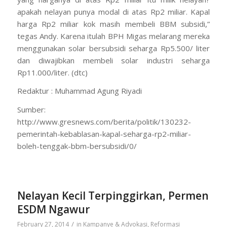
apakah nelayan punya modal di atas Rp2 miliar. Kapal
harga Rp2 miliar kok masih membeli BBM subsidi,”
tegas Andy. Karena itulah BPH Migas melarang mereka
menggunakan solar bersubsidi seharga Rp5.500/ liter
dan diwajibkan membeli solar industri seharga
Rp11.000/liter. (dtc)
Redaktur : Muhammad Agung Riyadi
Sumber:
http://www.gresnews.com/berita/politik/130232-
pemerintah-kebablasan-kapal-seharga-rp2-miliar-
boleh-tenggak-bbm-bersubsidi/0/
Nelayan Kecil Terpinggirkan, Permen
ESDM Ngawur
/
February 27, 2014
in
Kampanye & Advokasi
,
Reformasi