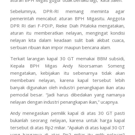
aturan BPH Migas gugur tidak berlaku lagi,” kata Saleh.
Sebelumnya, DPR-RI memang meminta agar
pemerintah mencabut aturan BPH Migasitu. Anggota
DPR RI dari F-PDIP, Rieke Diah Pitaloka mengatakan,
aturan itu memberatkan nelayan, mengingat kondisi
nelayan kita dalam keadaan sulit baik akibat cuaca,
serbuan ribuan ikan impor maupun bencana alam.
Terkait larangan kapal 30 GT memakai BBM subsidi,
Kepala BPH Migas Andy Noorsaman Someng
mengatakan, kebijakan itu sebenarnya tidak akan
membebani nelayan, karena kapal tersebut lebih
banyak digunakan oleh industri penangkapan ikan atau
pemodal besar. “Jadi harus dibedakan yang namanya
nelayan dengan industri penangkapan ikan,” ucapnya.
Andy menegaskan pemilik kapal di atas 30 GT pasti
bukanlah seorang nelayan, karena untuk harga kapal
tersebut di atas Rp2 miliar. “Apakah di atas kapal 30 GT
yang harganya di atas Rp2 miliar itu milik nelayan?