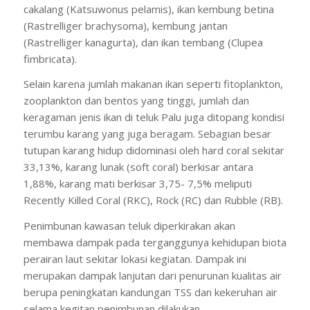
cakalang (Katsuwonus pelamis), ikan kembung betina
(Rastrelliger brachysoma), kembung jantan
(Rastrelliger kanagurta), dan ikan tembang (Clupea
fimbricata).
Selain karena jumlah makanan ikan seperti fitoplankton,
zooplankton dan bentos yang tinggi, jumlah dan
keragaman jenis ikan di teluk Palu juga ditopang kondisi
terumbu karang yang juga beragam. Sebagian besar
tutupan karang hidup didominasi oleh hard coral sekitar
33,13%, karang lunak (soft coral) berkisar antara
1,88%, karang mati berkisar 3,75- 7,5% meliputi
Recently Killed Coral (RKC), Rock (RC) dan Rubble (RB).
Penimbunan kawasan teluk diperkirakan akan
membawa dampak pada terganggunya kehidupan biota
perairan laut sekitar lokasi kegiatan. Dampak ini
merupakan dampak lanjutan dari penurunan kualitas air
berupa peningkatan kandungan TSS dan kekeruhan air
selama kegitan penimbunan dilakukan.