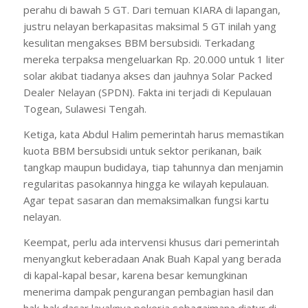
perahu di bawah 5 GT. Dari temuan KIARA di lapangan,
justru nelayan berkapasitas maksimal 5 GT inilah yang
kesulitan mengakses BBM bersubsidi. Terkadang
mereka terpaksa mengeluarkan Rp. 20.000 untuk 1 liter
solar akibat tiadanya akses dan jauhnya Solar Packed
Dealer Nelayan (SPDN). Fakta ini terjadi di Kepulauan
Togean, Sulawesi Tengah.
Ketiga, kata Abdul Halim pemerintah harus memastikan
kuota BBM bersubsidi untuk sektor perikanan, baik
tangkap maupun budidaya, tiap tahunnya dan menjamin
regularitas pasokannya hingga ke wilayah kepulauan.
Agar tepat sasaran dan memaksimalkan fungsi kartu
nelayan.
Keempat, perlu ada intervensi khusus dari pemerintah
menyangkut keberadaan Anak Buah Kapal yang berada
di kapal-kapal besar, karena besar kemungkinan
menerima dampak pengurangan pembagian hasil dan
hak-hak dasar layaknya pekerja sebagaimana diatur di