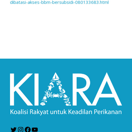
dibatasi-
akses-bbm-bersubsidi-
080133683.html
Twitter
Instagram
Facebook
YouTube