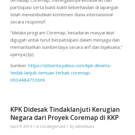
partisipasi serta bukti-bukti keberhasilan di lapangan
telah menumbuhkan komitmen dunia internasional
secara responsif.
“Melalui program Coremap, kesadaran masyarakat
digugah untuk turut berpatisipasi dalam menjaga dan
memanfaatkan sumberdaya secara arif dan bijaksana,”
ujarnya.(tp)
Sumber:
https://id.berita.yahoo.com/
kpk-diminta-
tindak-lanjuti-
temuan-terkait-coremap-
093448473.html
KPK Didesak Tindaklanjuti Kerugian
Negara dari Proyek Coremap di KKP
/
/
April 9, 2014
in
Uncategorized
by
adminkiara