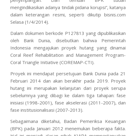
penyimpangan. Dari temuan BPK sudah
mengindikasikan adanya tindak pidana korupsi”, katanya
dalam keterangan resmi, seperti dikutip bisnis.com
Selasa (1/4/2014).
Dalam dokumen berkode P127813 yang dipublikasikan
oleh Bank Dunia, disebutkan bahwa Pemerintah
Indonesia mengajukan proyek hutang yang dinamai
Coral Reef Rehabilitation and Management Program-
Coral Triangle Initiative (COREMAP-CTI).
Proyek ini mendapat persetujuan Bank Dunia pada 21
Februari 2014 dan akan berakhir pada 2019. Proyek
hutang ini merupakan kelanjutan dari proyek serupa
sebelumnya yang dibagi ke dalam tiga tahapan: fase
inisiasi (1998-2001), fase akselerasi (2011-2007), dan
fase institusionalisasi (2007-2013).
Sebagaimana diketahui, Badan Pemeriksa Keuangan
(BPK) pada Januari 2012 menemukan beberapa fakta.
Hal ini menjadi alasan pihak KIARA mempertanyakan