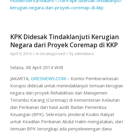
mobile/berita/hukum/17084-kpk-
didesak-tindaklanjuti-
kerugian-negara-dari-proyek-
coremap-di-kkp
KPK Didesak Tindaklanjuti Kerugian
Negara dari Proyek Coremap di KKP
/
/
April 9, 2014
in
Uncategorized
by
adminkiara
Selasa, 08 April 2014 WIB
JAKARTA,
GRESNEWS.COM
– Komisi Pemberantasan
Korupsi didesak untuk menindaklanjuti temuan kerugian
negara dari proyek Rehabilitasi dan Manajemen
Terumbu Karang (Coremap) di Kementerian Kelautan
dan Perikanan dari hasil audit Badan Pemeriksa
Keuangan (BPK). Sekretaris Jenderal Koalisi Rakyat
untuk Keadilan Perikanan Abdul Halim mengatakan, dari
temuan BPK terungkap ada penyelewengan dana