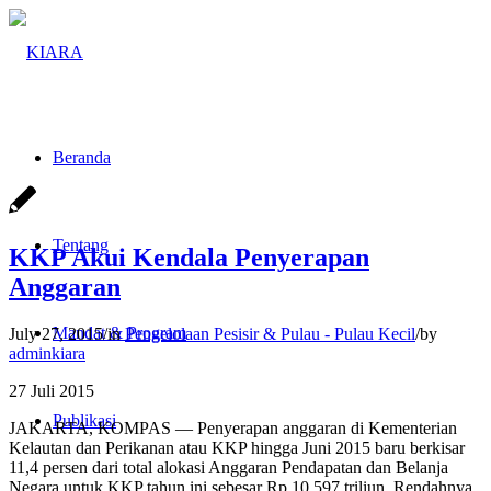
Beranda
Tentang
KKP Akui Kendala Penyerapan
Anggaran
Mandat & Program
July 27, 2015
/
in
Pengelolaan Pesisir & Pulau - Pulau Kecil
/
by
adminkiara
27 Juli 2015
Publikasi
JAKARTA, KOMPAS — Penyerapan anggaran di Kementerian
Kelautan dan Perikanan atau KKP hingga Juni 2015 baru berkisar
11,4 persen dari total alokasi Anggaran Pendapatan dan Belanja
Negara untuk KKP tahun ini sebesar Rp 10,597 triliun. Rendahnya