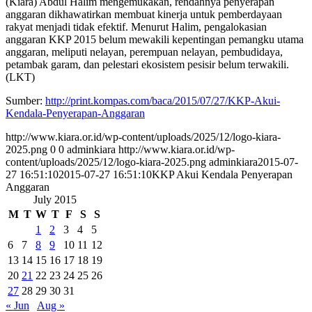
(Kiara) Abdul Halim mengemukakan, rendahnya penyerapan
anggaran dikhawatirkan membuat kinerja untuk pemberdayaan
rakyat menjadi tidak efektif. Menurut Halim, pengalokasian
anggaran KKP 2015 belum mewakili kepentingan pemangku utama
anggaran, meliputi nelayan, perempuan nelayan, pembudidaya,
petambak garam, dan pelestari ekosistem pesisir belum terwakili.
(LKT)
Sumber:
http://print.kompas.com/baca/
2015/07/27/KKP-Akui-
Kendala-
Penyerapan-Anggaran
http://www.kiara.or.id/wp-content/uploads/2025/12/logo-kiara-
2025.png
0
0
adminkiara
http://www.kiara.or.id/wp-
content/uploads/2025/12/logo-kiara-2025.png
adminkiara
2015-07-
27 16:51:10
2015-07-27 16:51:10
KKP Akui Kendala Penyerapan
Anggaran
July 2015
M
T
W
T
F
S
S
1
2
3
4
5
6
7
8
9
10
11
12
13
14
15
16
17
18
19
20
21
22
23
24
25
26
27
28
29
30
31
« Jun
Aug »