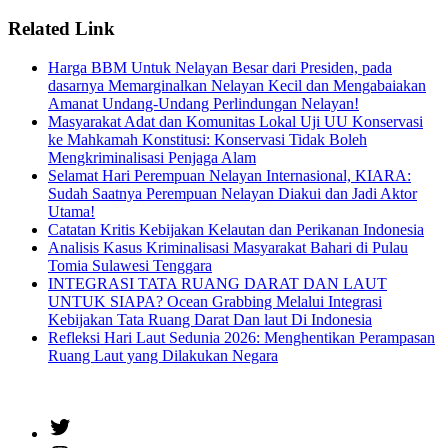
Related Link
Harga BBM Untuk Nelayan Besar dari Presiden, pada
dasarnya Memarginalkan Nelayan Kecil dan Mengabaiakan
Amanat Undang-Undang Perlindungan Nelayan!
Masyarakat Adat dan Komunitas Lokal Uji UU Konservasi
ke Mahkamah Konstitusi: Konservasi Tidak Boleh
Mengkriminalisasi Penjaga Alam
Selamat Hari Perempuan Nelayan Internasional, KIARA:
Sudah Saatnya Perempuan Nelayan Diakui dan Jadi Aktor
Utama!
Catatan Kritis Kebijakan Kelautan dan Perikanan Indonesia
Analisis Kasus Kriminalisasi Masyarakat Bahari di Pulau
Tomia Sulawesi Tenggara
INTEGRASI TATA RUANG DARAT DAN LAUT
UNTUK SIAPA? Ocean Grabbing Melalui Integrasi
Kebijakan Tata Ruang Darat Dan laut Di Indonesia
Refleksi Hari Laut Sedunia 2026: Menghentikan Perampasan
Ruang Laut yang Dilakukan Negara
Twitter