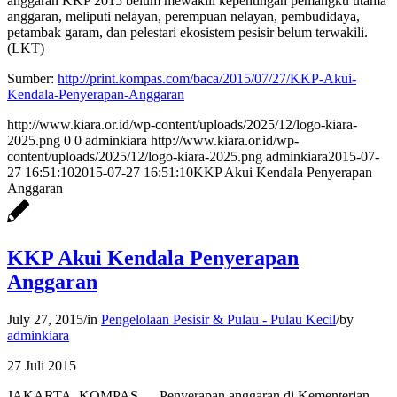
anggaran KKP 2015 belum mewakili kepentingan pemangku utama
anggaran, meliputi nelayan, perempuan nelayan, pembudidaya,
petambak garam, dan pelestari ekosistem pesisir belum terwakili.
(LKT)
Sumber:
http://print.kompas.com/baca/
2015/07/27/KKP-Akui-
Kendala-
Penyerapan-Anggaran
http://www.kiara.or.id/wp-content/uploads/2025/12/logo-kiara-
2025.png
0
0
adminkiara
http://www.kiara.or.id/wp-
content/uploads/2025/12/logo-kiara-2025.png
adminkiara
2015-07-
27 16:51:10
2015-07-27 16:51:10
KKP Akui Kendala Penyerapan
Anggaran
KKP Akui Kendala Penyerapan
Anggaran
July 27, 2015
/
in
Pengelolaan Pesisir & Pulau - Pulau Kecil
/
by
adminkiara
27 Juli 2015
JAKARTA, KOMPAS — Penyerapan anggaran di Kementerian