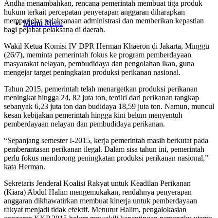
Andha menambahkan, rencana pemerintah membuat tiga produk
hukum terkait percepatan penyerapan anggaran diharapkan
memperjelas pelaksanaan administrasi dan memberikan kepastian
Menu
Menu
bagi pejabat pelaksana di daerah.
Wakil Ketua Komisi IV DPR Herman Khaeron di Jakarta, Minggu
(26/7), meminta pemerintah fokus ke program pemberdayaan
masyarakat nelayan, pembudidaya dan pengolahan ikan, guna
mengejar target peningkatan produksi perikanan nasional.
Tahun 2015, pemerintah telah menargetkan produksi perikanan
meningkat hingga 24, 82 juta ton, terdiri dari perikanan tangkap
sebanyak 6,23 juta ton dan budidaya 18,59 juta ton. Namun, muncul
kesan kebijakan pemerintah hingga kini belum menyentuh
pemberdayaan nelayan dan pembudidaya perikanan.
“Sepanjang semester I-2015, kerja pemerintah masih berkutat pada
pemberantasan perikanan ilegal. Dalam sisa tahun ini, pemerintah
perlu fokus mendorong peningkatan produksi perikanan nasional,”
kata Herman.
Sekretaris Jenderal Koalisi Rakyat untuk Keadilan Perikanan
(Kiara) Abdul Halim mengemukakan, rendahnya penyerapan
anggaran dikhawatirkan membuat kinerja untuk pemberdayaan
rakyat menjadi tidak efektif. Menurut Halim, pengalokasian