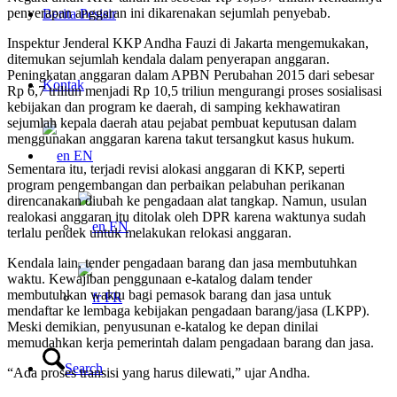
penyerapan anggaran ini dikarenakan sejumlah penyebab.
Berita Pesisir
Inspektur Jenderal KKP Andha Fauzi di Jakarta mengemukakan,
ditemukan sejumlah kendala dalam penyerapan anggaran.
Peningkatan anggaran dalam APBN Perubahan 2015 dari sebesar
Kontak
Rp 6,7 triliun menjadi Rp 10,5 triliun mengurangi proses sosialisasi
kebijakan dan program ke daerah, di samping kekhawatiran
sejumlah kepala daerah atau pejabat pembuat keputusan dalam
menggunakan anggaran karena takut tersangkut kasus hukum.
EN
Sementara itu, terjadi revisi alokasi anggaran di KKP, seperti
program pengembangan dan perbaikan pelabuhan perikanan
direncanakan diubah ke pengadaan alat tangkap. Namun, usulan
realokasi anggaran itu ditolak oleh DPR karena waktunya sudah
EN
terlalu pendek untuk melakukan relokasi anggaran.
Kendala lain, tender pengadaan barang dan jasa membutuhkan
waktu. Kewajiban penggunaan e-katalog dalam tender
membutuhkan waktu bagi pemasok barang dan jasa untuk
FR
mendaftar ke lembaga kebijakan pengadaan barang/jasa (LKPP).
Meski demikian, penyusunan e-katalog ke depan dinilai
memudahkan kerja pemerintah dalam pengadaan barang dan jasa.
Search
“Ada proses transisi yang harus dilewati,” ujar Andha.