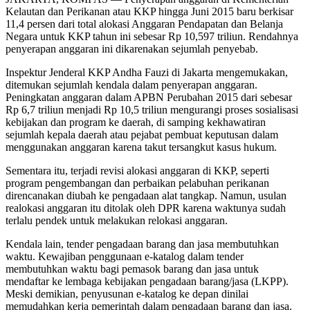
Kelautan dan Perikanan atau KKP hingga Juni 2015 baru berkisar
11,4 persen dari total alokasi Anggaran Pendapatan dan Belanja
Negara untuk KKP tahun ini sebesar Rp 10,597 triliun. Rendahnya
penyerapan anggaran ini dikarenakan sejumlah penyebab.
Inspektur Jenderal KKP Andha Fauzi di Jakarta mengemukakan,
ditemukan sejumlah kendala dalam penyerapan anggaran.
Peningkatan anggaran dalam APBN Perubahan 2015 dari sebesar
Rp 6,7 triliun menjadi Rp 10,5 triliun mengurangi proses sosialisasi
kebijakan dan program ke daerah, di samping kekhawatiran
sejumlah kepala daerah atau pejabat pembuat keputusan dalam
menggunakan anggaran karena takut tersangkut kasus hukum.
Sementara itu, terjadi revisi alokasi anggaran di KKP, seperti
program pengembangan dan perbaikan pelabuhan perikanan
direncanakan diubah ke pengadaan alat tangkap. Namun, usulan
realokasi anggaran itu ditolak oleh DPR karena waktunya sudah
terlalu pendek untuk melakukan relokasi anggaran.
Kendala lain, tender pengadaan barang dan jasa membutuhkan
waktu. Kewajiban penggunaan e-katalog dalam tender
membutuhkan waktu bagi pemasok barang dan jasa untuk
mendaftar ke lembaga kebijakan pengadaan barang/jasa (LKPP).
Meski demikian, penyusunan e-katalog ke depan dinilai
memudahkan kerja pemerintah dalam pengadaan barang dan jasa.