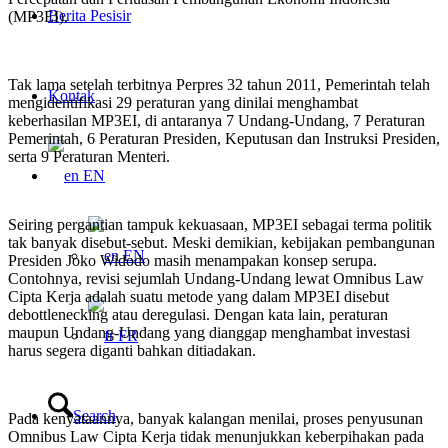
Berita Pesisir
(MP3EI).
Tak lama setelah terbitnya Perpres 32 tahun 2011, Pemerintah telah
Kontak
mengidentifikasi 29 peraturan yang dinilai menghambat
keberhasilan MP3EI, di antaranya 7 Undang-Undang, 7 Peraturan
Pemerintah, 6 Peraturan Presiden, Keputusan dan Instruksi Presiden,
serta 9 Peraturan Menteri.
EN
Seiring pergantian tampuk kekuasaan, MP3EI sebagai terma politik
tak banyak disebut-sebut. Meski demikian, kebijakan pembangunan
EN
Presiden Joko Widodo masih menampakan konsep serupa.
Contohnya, revisi sejumlah Undang-Undang lewat Omnibus Law
Cipta Kerja adalah suatu metode yang dalam MP3EI disebut
debottlenecking atau deregulasi. Dengan kata lain, peraturan
maupun Undang-Undang yang dianggap menghambat investasi
FR
harus segera diganti bahkan ditiadakan.
Search
Pada kenyataannya, banyak kalangan menilai, proses penyusunan
Omnibus Law Cipta Kerja tidak menunjukkan keberpihakan pada