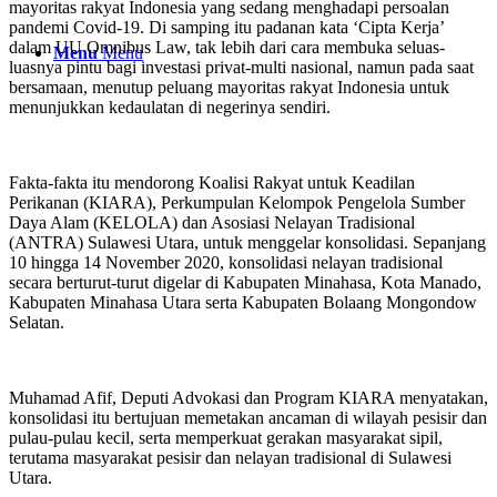
mayoritas rakyat Indonesia yang sedang menghadapi persoalan
pandemi Covid-19. Di samping itu padanan kata ‘Cipta Kerja’
dalam UU Omnibus Law, tak lebih dari cara membuka seluas-
Menu
Menu
luasnya pintu bagi investasi privat-multi nasional, namun pada saat
bersamaan, menutup peluang mayoritas rakyat Indonesia untuk
menunjukkan kedaulatan di negerinya sendiri.
Fakta-fakta itu mendorong Koalisi Rakyat untuk Keadilan
Perikanan (KIARA), Perkumpulan Kelompok Pengelola Sumber
Daya Alam (KELOLA) dan Asosiasi Nelayan Tradisional
(ANTRA) Sulawesi Utara, untuk menggelar konsolidasi. Sepanjang
10 hingga 14 November 2020, konsolidasi nelayan tradisional
secara berturut-turut digelar di Kabupaten Minahasa, Kota Manado,
Kabupaten Minahasa Utara serta Kabupaten Bolaang Mongondow
Selatan.
Muhamad Afif, Deputi Advokasi dan Program KIARA menyatakan,
konsolidasi itu bertujuan memetakan ancaman di wilayah pesisir dan
pulau-pulau kecil, serta memperkuat gerakan masyarakat sipil,
terutama masyarakat pesisir dan nelayan tradisional di Sulawesi
Utara.