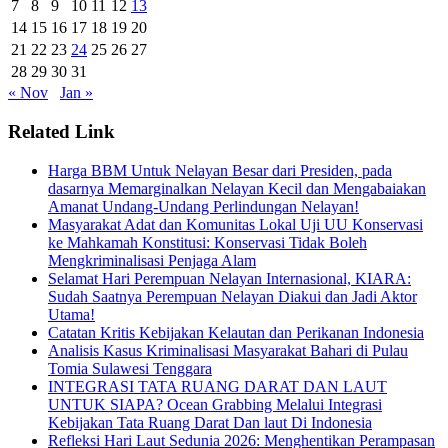
7
8
9
10
11
12
13
14
15
16
17
18
19
20
21
22
23
24
25
26
27
28
29
30
31
« Nov
Jan »
Related Link
Harga BBM Untuk Nelayan Besar dari Presiden, pada
dasarnya Memarginalkan Nelayan Kecil dan Mengabaiakan
Amanat Undang-Undang Perlindungan Nelayan!
Masyarakat Adat dan Komunitas Lokal Uji UU Konservasi
ke Mahkamah Konstitusi: Konservasi Tidak Boleh
Mengkriminalisasi Penjaga Alam
Selamat Hari Perempuan Nelayan Internasional, KIARA:
Sudah Saatnya Perempuan Nelayan Diakui dan Jadi Aktor
Utama!
Catatan Kritis Kebijakan Kelautan dan Perikanan Indonesia
Analisis Kasus Kriminalisasi Masyarakat Bahari di Pulau
Tomia Sulawesi Tenggara
INTEGRASI TATA RUANG DARAT DAN LAUT
UNTUK SIAPA? Ocean Grabbing Melalui Integrasi
Kebijakan Tata Ruang Darat Dan laut Di Indonesia
Refleksi Hari Laut Sedunia 2026: Menghentikan Perampasan