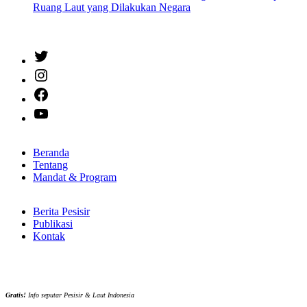
Ruang Laut yang Dilakukan Negara
Twitter
Instagram
Facebook
YouTube
Beranda
Tentang
Mandat & Program
Berita Pesisir
Publikasi
Kontak
Gratis!
Info seputar Pesisir & Laut Indonesia