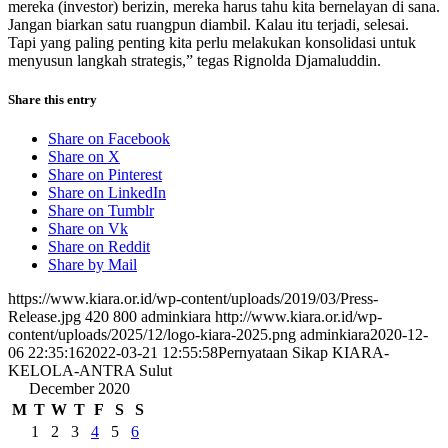
mereka (investor) berizin, mereka harus tahu kita bernelayan di sana.
Jangan biarkan satu ruangpun diambil. Kalau itu terjadi, selesai.
Tapi yang paling penting kita perlu melakukan konsolidasi untuk
menyusun langkah strategis,” tegas Rignolda Djamaluddin.
Share this entry
Share on Facebook
Share on X
Share on Pinterest
Share on LinkedIn
Share on Tumblr
Share on Vk
Share on Reddit
Share by Mail
https://www.kiara.or.id/wp-content/uploads/2019/03/Press-
Release.jpg
420
800
adminkiara
http://www.kiara.or.id/wp-
content/uploads/2025/12/logo-kiara-2025.png
adminkiara
2020-12-
06 22:35:16
2022-03-21 12:55:58
Pernyataan Sikap KIARA-
KELOLA-ANTRA Sulut
December 2020
M
T
W
T
F
S
S
1
2
3
4
5
6