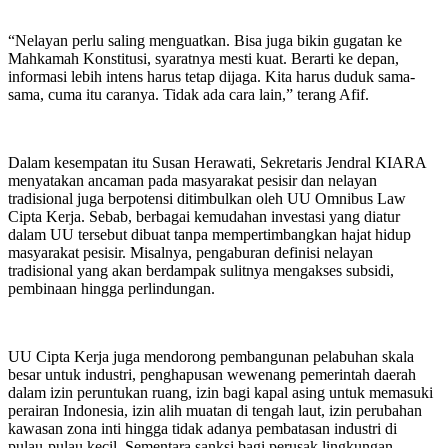
“Nelayan perlu saling menguatkan. Bisa juga bikin gugatan ke
Mahkamah Konstitusi, syaratnya mesti kuat. Berarti ke depan,
informasi lebih intens harus tetap dijaga. Kita harus duduk sama-
sama, cuma itu caranya. Tidak ada cara lain,” terang Afif.
Dalam kesempatan itu Susan Herawati, Sekretaris Jendral KIARA
menyatakan ancaman pada masyarakat pesisir dan nelayan
tradisional juga berpotensi ditimbulkan oleh UU Omnibus Law
Cipta Kerja. Sebab, berbagai kemudahan investasi yang diatur
dalam UU tersebut dibuat tanpa mempertimbangkan hajat hidup
masyarakat pesisir. Misalnya, pengaburan definisi nelayan
tradisional yang akan berdampak sulitnya mengakses subsidi,
pembinaan hingga perlindungan.
UU Cipta Kerja juga mendorong pembangunan pelabuhan skala
besar untuk industri, penghapusan wewenang pemerintah daerah
dalam izin peruntukan ruang, izin bagi kapal asing untuk memasuki
perairan Indonesia, izin alih muatan di tengah laut, izin perubahan
kawasan zona inti hingga tidak adanya pembatasan industri di
pulau-pulau kecil. Sementara sanksi bagi perusak lingkungan