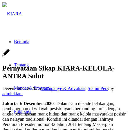
Beranda
Tentang
Pernyataan Sikap KIARA-KELOLA-
ANTRA Sulut
Mandat & Program
December 6, 2020
/
in
Kampanye & Advokasi
,
Siaran Pers
/
by
adminkiara
Jakarta 6 Desember 2020-
Dalam satu dekade belakangan,
pembangunan di wilayah pesisir nyaris berbanding lurus dengan
Publikasi
angka perampasan ruang hidup dan ruang kelola masyarakat pesisir
dan nelayan tradisional. Kondisi ini ditandai dengan lahirnya
Peraturan Presiden nomor 32 tahun 2011 tentang Masterplan
Percepatan dan Perluasan Pembangunan Ekonomi Indonesia