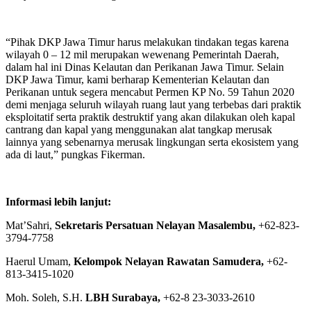
“Pihak DKP Jawa Timur harus melakukan tindakan tegas karena
wilayah 0 – 12 mil merupakan wewenang Pemerintah Daerah,
dalam hal ini Dinas Kelautan dan Perikanan Jawa Timur. Selain
DKP Jawa Timur, kami berharap Kementerian Kelautan dan
Perikanan untuk segera mencabut Permen KP No. 59 Tahun 2020
demi menjaga seluruh wilayah ruang laut yang terbebas dari praktik
eksploitatif serta praktik destruktif yang akan dilakukan oleh kapal
cantrang dan kapal yang menggunakan alat tangkap merusak
lainnya yang sebenarnya merusak lingkungan serta ekosistem yang
ada di laut,” pungkas Fikerman.
Informasi lebih lanjut:
Mat’Sahri,
Sekretaris Persatuan Nelayan Masalembu,
+62-823-
3794-7758
Haerul Umam,
Kelompok Nelayan Rawatan Samudera
,
+62-
813-3415-1020
Moh. Soleh, S.H.
LBH Surabaya,
+62-8 23-3033-2610