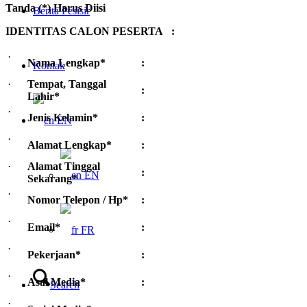
Tanda (*) Harus Diisi
Berita Pesisir
IDENTITAS CALON PESERTA :
·
Nama Lengkap*
:
Kontak
·
Tempat, Tanggal
:
Lahir*
·
Jenis Kelamin*
:
EN
·
Alamat Lengkap*
:
·
Alamat Tinggal
:
EN
Sekarang*
·
Nomor Telepon / Hp*
:
·
Email*
:
FR
·
Pekerjaan*
:
·
Asal Media*
:
Search
·