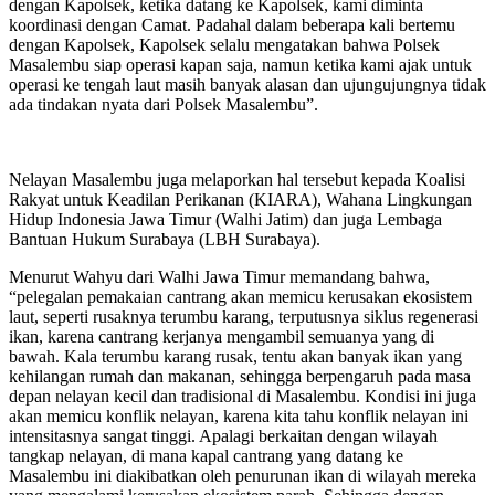
dengan Kapolsek, ketika datang ke Kapolsek, kami diminta
koordinasi dengan Camat. Padahal dalam beberapa kali bertemu
dengan Kapolsek, Kapolsek selalu mengatakan bahwa Polsek
Masalembu siap operasi kapan saja, namun ketika kami ajak untuk
operasi ke tengah laut masih banyak alasan dan ujungujungnya tidak
ada tindakan nyata dari Polsek Masalembu”.
Nelayan Masalembu juga melaporkan hal tersebut kepada Koalisi
Rakyat untuk Keadilan Perikanan (KIARA), Wahana Lingkungan
Hidup Indonesia Jawa Timur (Walhi Jatim) dan juga Lembaga
Bantuan Hukum Surabaya (LBH Surabaya).
Menurut Wahyu dari Walhi Jawa Timur memandang bahwa,
“pelegalan pemakaian cantrang akan memicu kerusakan ekosistem
laut, seperti rusaknya terumbu karang, terputusnya siklus regenerasi
ikan, karena cantrang kerjanya mengambil semuanya yang di
bawah. Kala terumbu karang rusak, tentu akan banyak ikan yang
kehilangan rumah dan makanan, sehingga berpengaruh pada masa
depan nelayan kecil dan tradisional di Masalembu. Kondisi ini juga
akan memicu konflik nelayan, karena kita tahu konflik nelayan ini
intensitasnya sangat tinggi. Apalagi berkaitan dengan wilayah
tangkap nelayan, di mana kapal cantrang yang datang ke
Masalembu ini diakibatkan oleh penurunan ikan di wilayah mereka