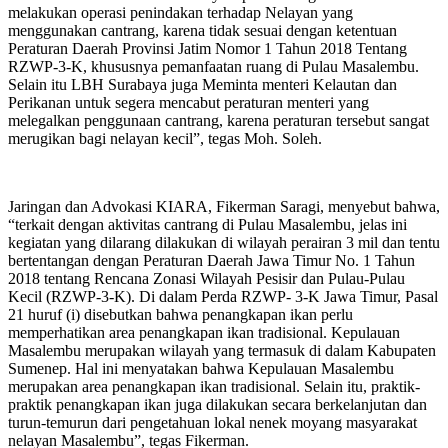
melakukan operasi penindakan terhadap Nelayan yang
menggunakan cantrang, karena tidak sesuai dengan ketentuan
Peraturan Daerah Provinsi Jatim Nomor 1 Tahun 2018 Tentang
RZWP-3-K, khususnya pemanfaatan ruang di Pulau Masalembu.
Selain itu LBH Surabaya juga Meminta menteri Kelautan dan
Perikanan untuk segera mencabut peraturan menteri yang
melegalkan penggunaan cantrang, karena peraturan tersebut sangat
merugikan bagi nelayan kecil”, tegas Moh. Soleh.
Jaringan dan Advokasi KIARA, Fikerman Saragi, menyebut bahwa,
“terkait dengan aktivitas cantrang di Pulau Masalembu, jelas ini
kegiatan yang dilarang dilakukan di wilayah perairan 3 mil dan tentu
bertentangan dengan Peraturan Daerah Jawa Timur No. 1 Tahun
2018 tentang Rencana Zonasi Wilayah Pesisir dan Pulau-Pulau
Kecil (RZWP-3-K). Di dalam Perda RZWP- 3-K Jawa Timur, Pasal
21 huruf (i) disebutkan bahwa penangkapan ikan perlu
memperhatikan area penangkapan ikan tradisional. Kepulauan
Masalembu merupakan wilayah yang termasuk di dalam Kabupaten
Sumenep. Hal ini menyatakan bahwa Kepulauan Masalembu
merupakan area penangkapan ikan tradisional. Selain itu, praktik-
praktik penangkapan ikan juga dilakukan secara berkelanjutan dan
turun-temurun dari pengetahuan lokal nenek moyang masyarakat
nelayan Masalembu”, tegas Fikerman.