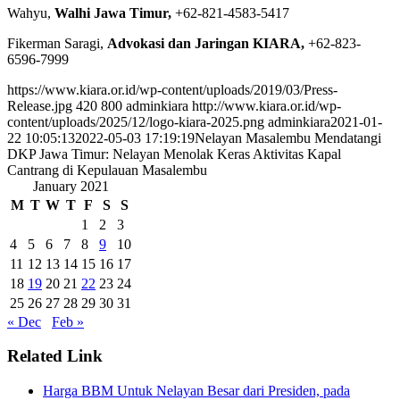
Wahyu,
Walhi Jawa Timur,
+62-821-4583-5417
Fikerman Saragi,
Advokasi dan Jaringan KIARA,
+62-823-
6596-7999
https://www.kiara.or.id/wp-content/uploads/2019/03/Press-
Release.jpg
420
800
adminkiara
http://www.kiara.or.id/wp-
content/uploads/2025/12/logo-kiara-2025.png
adminkiara
2021-01-
22 10:05:13
2022-05-03 17:19:19
Nelayan Masalembu Mendatangi
DKP Jawa Timur: Nelayan Menolak Keras Aktivitas Kapal
Cantrang di Kepulauan Masalembu
January 2021
M
T
W
T
F
S
S
1
2
3
4
5
6
7
8
9
10
11
12
13
14
15
16
17
18
19
20
21
22
23
24
25
26
27
28
29
30
31
« Dec
Feb »
Related Link
Harga BBM Untuk Nelayan Besar dari Presiden, pada