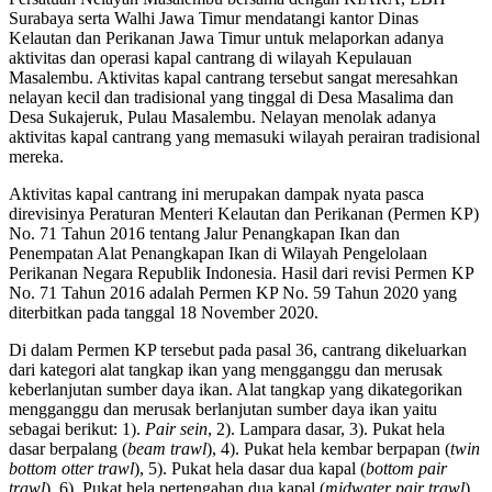
Surabaya serta Walhi Jawa Timur mendatangi kantor Dinas
Kelautan dan Perikanan Jawa Timur untuk melaporkan adanya
aktivitas dan operasi kapal cantrang di wilayah Kepulauan
Masalembu. Aktivitas kapal cantrang tersebut sangat meresahkan
nelayan kecil dan tradisional yang tinggal di Desa Masalima dan
Desa Sukajeruk, Pulau Masalembu. Nelayan menolak adanya
aktivitas kapal cantrang yang memasuki wilayah perairan tradisional
mereka.
Aktivitas kapal cantrang ini merupakan dampak nyata pasca
direvisinya Peraturan Menteri Kelautan dan Perikanan (Permen KP)
No. 71 Tahun 2016 tentang Jalur Penangkapan Ikan dan
Penempatan Alat Penangkapan Ikan di Wilayah Pengelolaan
Perikanan Negara Republik Indonesia. Hasil dari revisi Permen KP
No. 71 Tahun 2016 adalah Permen KP No. 59 Tahun 2020 yang
diterbitkan pada tanggal 18 November 2020.
Di dalam Permen KP tersebut pada pasal 36, cantrang dikeluarkan
dari kategori alat tangkap ikan yang mengganggu dan merusak
keberlanjutan sumber daya ikan. Alat tangkap yang dikategorikan
mengganggu dan merusak berlanjutan sumber daya ikan yaitu
sebagai berikut: 1).
Pair sein
, 2). Lampara dasar, 3). Pukat hela
dasar berpalang (
beam trawl
), 4). Pukat hela kembar berpapan (
twin
bottom otter trawl
), 5). Pukat hela dasar dua kapal (
bottom pair
trawl
), 6). Pukat hela pertengahan dua kapal (
midwater pair trawl
),