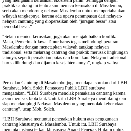
yang mengalami kerusakan ekosistem parah. Sehingga dengan
praktik cantrang ini tentu akan memicu kerusakan di Masalembu,
serta akan mendorong nelayan Masalembu untuk mempertahankan
wilayah tangkapnya, karena ada upaya perampasan dari nelayan-
nelayan cantrang yang dioperasikan oleh “juragan besar” atau
pemodal besar.”
“Selain memicu kerusakan, juga akan mengakibatkan konflik.
Maka, Pemerintah Jawa Timur harus tegas melindungi perairan
Masalembu dengan menetapkan wilayah tangkap nelayan
tradisional, serta melarang cantrang dan praktik merusak lingkungan
lainnya, seperti pemakaian potas dan bom ikan. Nelayan tradisional
harus dilindungi dan dijamin kesejahteraannya”, ungkap wahyu.
Persoalan Cantrang di Masalembu juga mendapat sorotan dari LBH
Surabaya, Moh. Soleh Pengacara Publik LBH surabaya
mengatakan, “LBH Surabaya menolak pemakaian cantrang karena
akan merusak biota laut. Untuk itu LBH Surabaya mendukung dan
siap mendampingi Nelayan Masalembu yang menolak keberadaan
cantrang”, ucap Moh. Soleh.
“LBH Surabaya menuntut penegakan hukum atas penggunaan
cantrang khususnya di Masalembu. Untuk itu, LBH Surabaya
meminta instansi terkait khususnya Aparat Penegak Hukum untuk