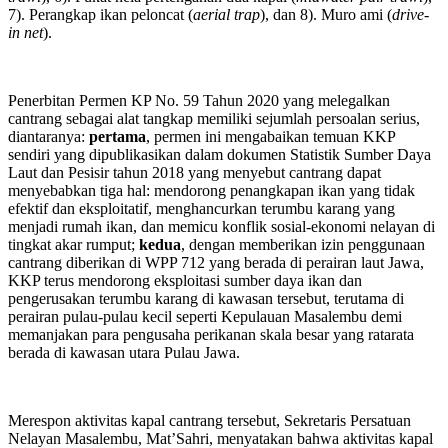
7). Perangkap ikan peloncat (
aerial trap
), dan 8). Muro ami (
drive-
in net
).
Penerbitan Permen KP No. 59 Tahun 2020 yang melegalkan
cantrang sebagai alat tangkap memiliki sejumlah persoalan serius,
diantaranya:
pertama
, permen ini mengabaikan temuan KKP
sendiri yang dipublikasikan dalam dokumen Statistik Sumber Daya
Laut dan Pesisir tahun 2018 yang menyebut cantrang dapat
menyebabkan tiga hal: mendorong penangkapan ikan yang tidak
efektif dan eksploitatif, menghancurkan terumbu karang yang
menjadi rumah ikan, dan memicu konflik sosial-ekonomi nelayan di
tingkat akar rumput;
kedua
, dengan memberikan izin penggunaan
cantrang diberikan di WPP 712 yang berada di perairan laut Jawa,
KKP terus mendorong eksploitasi sumber daya ikan dan
pengerusakan terumbu karang di kawasan tersebut, terutama di
perairan pulau-pulau kecil seperti Kepulauan Masalembu demi
memanjakan para pengusaha perikanan skala besar yang ratarata
berada di kawasan utara Pulau Jawa.
Merespon aktivitas kapal cantrang tersebut, Sekretaris Persatuan
Nelayan Masalembu, Mat’Sahri, menyatakan bahwa aktivitas kapal