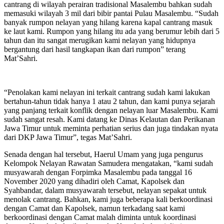
cantrang di wilayah perairan tradisional Masalembu bahkan sudah
memasuki wilayah 3 mil dari bibir pantai Pulau Masalembu. “Sudah
banyak rumpon nelayan yang hilang karena kapal cantrang masuk
ke laut kami. Rumpon yang hilang itu ada yang berumur lebih dari 5
tahun dan itu sangat merugikan kami nelayan yang hidupnya
bergantung dari hasil tangkapan ikan dari rumpon” terang
Mat’Sahri.
“Penolakan kami nelayan ini terkait cantrang sudah kami lakukan
bertahun-tahun tidak hanya 1 atau 2 tahun, dan kami punya sejarah
yang panjang terkait konflik dengan nelayan luar Masalembu. Kami
sudah sangat resah. Kami datang ke Dinas Kelautan dan Perikanan
Jawa Timur untuk meminta perhatian serius dan juga tindakan nyata
dari DKP Jawa Timur”, tegas Mat’Sahri.
Senada dengan hal tersebut, Haerul Umam yang juga pengurus
Kelompok Nelayan Rawatan Samudera mengatakan, “kami sudah
musyawarah dengan Forpimka Masalembu pada tanggal 16
November 2020 yang dihadiri oleh Camat, Kapolsek dan
Syahbandar, dalam musyawarah tersebut, nelayan sepakat untuk
menolak cantrang. Bahkan, kami juga beberapa kali berkoordinasi
dengan Camat dan Kapolsek, namun terkadang saat kami
berkoordinasi dengan Camat malah diminta untuk koordinasi