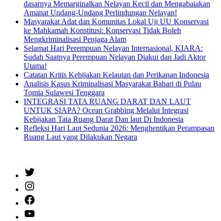
dasarnya Memarginalkan Nelayan Kecil dan Mengabaiakan
Amanat Undang-Undang Perlindungan Nelayan!
Masyarakat Adat dan Komunitas Lokal Uji UU Konservasi
ke Mahkamah Konstitusi: Konservasi Tidak Boleh
Mengkriminalisasi Penjaga Alam
Selamat Hari Perempuan Nelayan Internasional, KIARA:
Sudah Saatnya Perempuan Nelayan Diakui dan Jadi Aktor
Utama!
Catatan Kritis Kebijakan Kelautan dan Perikanan Indonesia
Analisis Kasus Kriminalisasi Masyarakat Bahari di Pulau
Tomia Sulawesi Tenggara
INTEGRASI TATA RUANG DARAT DAN LAUT
UNTUK SIAPA? Ocean Grabbing Melalui Integrasi
Kebijakan Tata Ruang Darat Dan laut Di Indonesia
Refleksi Hari Laut Sedunia 2026: Menghentikan Perampasan
Ruang Laut yang Dilakukan Negara
Twitter
Instagram
Facebook
YouTube