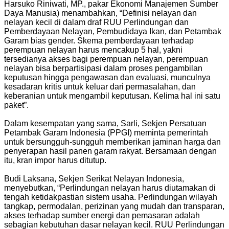
Harsuko Riniwati, MP., pakar Ekonomi Manajemen Sumber
Daya Manusia) menambahkan, “Definisi nelayan dan
nelayan kecil di dalam draf RUU Perlindungan dan
Pemberdayaan Nelayan, Pembudidaya Ikan, dan Petambak
Garam bias gender. Skema pemberdayaan terhadap
perempuan nelayan harus mencakup 5 hal, yakni
tersedianya akses bagi perempuan nelayan, perempuan
nelayan bisa berpartisipasi dalam proses pengambilan
keputusan hingga pengawasan dan evaluasi, munculnya
kesadaran kritis untuk keluar dari permasalahan, dan
keberanian untuk mengambil keputusan. Kelima hal ini satu
paket”.
Dalam kesempatan yang sama, Sarli, Sekjen Persatuan
Petambak Garam Indonesia (PPGI) meminta pemerintah
untuk bersungguh-sungguh memberikan jaminan harga dan
penyerapan hasil panen garam rakyat. Bersamaan dengan
itu, kran impor harus ditutup.
Budi Laksana, Sekjen Serikat Nelayan Indonesia,
menyebutkan, “Perlindungan nelayan harus diutamakan di
tengah ketidakpastian sistem usaha. Perlindungan wilayah
tangkap, permodalan, perizinan yang mudah dan transparan,
akses terhadap sumber energi dan pemasaran adalah
sebagian kebutuhan dasar nelayan kecil. RUU Perlindungan