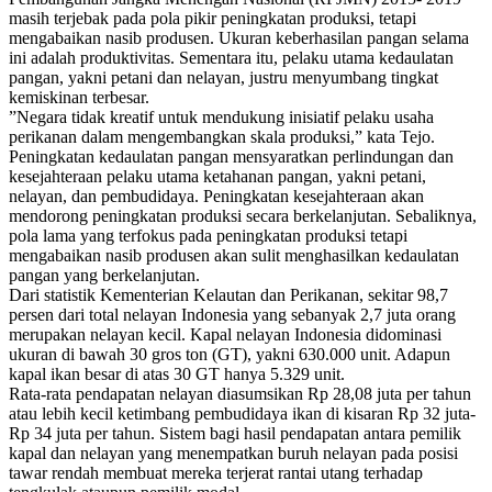
masih terjebak pada pola pikir peningkatan produksi, tetapi
mengabaikan nasib produsen. Ukuran keberhasilan pangan selama
ini adalah produktivitas. Sementara itu, pelaku utama kedaulatan
pangan, yakni petani dan nelayan, justru menyumbang tingkat
kemiskinan terbesar.
”Negara tidak kreatif untuk mendukung inisiatif pelaku usaha
perikanan dalam mengembangkan skala produksi,” kata Tejo.
Peningkatan kedaulatan pangan mensyaratkan perlindungan dan
kesejahteraan pelaku utama ketahanan pangan, yakni petani,
nelayan, dan pembudidaya. Peningkatan kesejahteraan akan
mendorong peningkatan produksi secara berkelanjutan. Sebaliknya,
pola lama yang terfokus pada peningkatan produksi tetapi
mengabaikan nasib produsen akan sulit menghasilkan kedaulatan
pangan yang berkelanjutan.
Dari statistik Kementerian Kelautan dan Perikanan, sekitar 98,7
persen dari total nelayan Indonesia yang sebanyak 2,7 juta orang
merupakan nelayan kecil. Kapal nelayan Indonesia didominasi
ukuran di bawah 30 gros ton (GT), yakni 630.000 unit. Adapun
kapal ikan besar di atas 30 GT hanya 5.329 unit.
Rata-rata pendapatan nelayan diasumsikan Rp 28,08 juta per tahun
atau lebih kecil ketimbang pembudidaya ikan di kisaran Rp 32 juta-
Rp 34 juta per tahun. Sistem bagi hasil pendapatan antara pemilik
kapal dan nelayan yang menempatkan buruh nelayan pada posisi
tawar rendah membuat mereka terjerat rantai utang terhadap