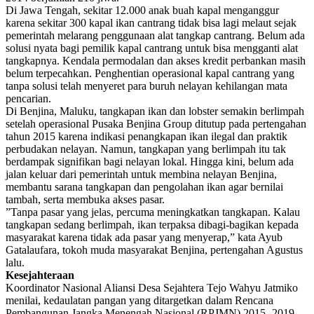
Di Jawa Tengah, sekitar 12.000 anak buah kapal menganggur
karena sekitar 300 kapal ikan cantrang tidak bisa lagi melaut sejak
pemerintah melarang penggunaan alat tangkap cantrang. Belum ada
solusi nyata bagi pemilik kapal cantrang untuk bisa mengganti alat
tangkapnya. Kendala permodalan dan akses kredit perbankan masih
belum terpecahkan. Penghentian operasional kapal cantrang yang
tanpa solusi telah menyeret para buruh nelayan kehilangan mata
pencarian.
Di Benjina, Maluku, tangkapan ikan dan lobster semakin berlimpah
setelah operasional Pusaka Benjina Group ditutup pada pertengahan
tahun 2015 karena indikasi penangkapan ikan ilegal dan praktik
perbudakan nelayan. Namun, tangkapan yang berlimpah itu tak
berdampak signifikan bagi nelayan lokal. Hingga kini, belum ada
jalan keluar dari pemerintah untuk membina nelayan Benjina,
membantu sarana tangkapan dan pengolahan ikan agar bernilai
tambah, serta membuka akses pasar.
”Tanpa pasar yang jelas, percuma meningkatkan tangkapan. Kalau
tangkapan sedang berlimpah, ikan terpaksa dibagi-bagikan kepada
masyarakat karena tidak ada pasar yang menyerap,” kata Ayub
Gatalaufara, tokoh muda masyarakat Benjina, pertengahan Agustus
lalu.
Kesejahteraan
Koordinator Nasional Aliansi Desa Sejahtera Tejo Wahyu Jatmiko
menilai, kedaulatan pangan yang ditargetkan dalam Rencana
Pembangunan Jangka Menengah Nasional (RPJMN) 2015- 2019