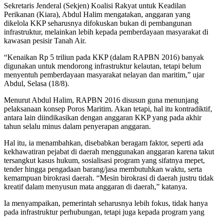
Sekretaris Jenderal (Sekjen) Koalisi Rakyat untuk Keadilan
Perikanan (Kiara), Abdul Halim mengatakan, anggaran yang
dikelola KKP seharusnya difokuskan bukan di pembangunan
infrastruktur, melainkan lebih kepada pemberdayaan masyarakat di
kawasan pesisir Tanah Air.
“Kenaikan Rp 5 triliun pada KKP (dalam RAPBN 2016) banyak
digunakan untuk mendorong infrastruktur kelautan, tetapi belum
menyentuh pemberdayaan masyarakat nelayan dan maritim,” ujar
Abdul, Selasa (18/8).
Menurut Abdul Halim, RAPBN 2016 disusun guna menunjang
pelaksanaan konsep Poros Maritim. Akan tetapi, hal itu kontradiktif,
antara lain diindikasikan dengan anggaran KKP yang pada akhir
tahun selalu minus dalam penyerapan anggaran.
Hal itu, ia menambahkan, disebabkan beragam faktor, seperti ada
kekhawatiran pejabat di daerah menggunakan anggaran karena takut
tersangkut kasus hukum, sosialisasi program yang sifatnya mepet,
tender hingga pengadaan barang/jasa membutuhkan waktu, serta
kemampuan birokrasi daerah. “Mesin birokrasi di daerah justru tidak
kreatif dalam menyusun mata anggaran di daerah,” katanya.
Ia menyampaikan, pemerintah seharusnya lebih fokus, tidak hanya
pada infrastruktur perhubungan, tetapi juga kepada program yang