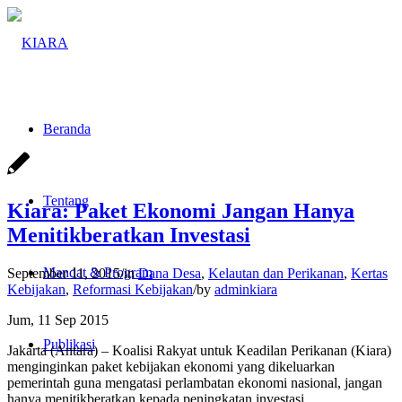
Beranda
Tentang
Kiara: Paket Ekonomi Jangan Hanya
Menitikberatkan Investasi
Mandat & Program
September 11, 2015
/
in
Dana Desa
,
Kelautan dan Perikanan
,
Kertas
Kebijakan
,
Reformasi Kebijakan
/
by
adminkiara
Jum, 11 Sep 2015
Publikasi
Jakarta (Antara) – Koalisi Rakyat untuk Keadilan Perikanan (Kiara)
menginginkan paket kebijakan ekonomi yang dikeluarkan
pemerintah guna mengatasi perlambatan ekonomi nasional, jangan
hanya menitikberatkan kepada peningkatan investasi.