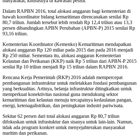
masyarakat, khususnya di kawasan pesisir.
Dalam RAPBN 2016, total alokasi anggaran bagi kementerian di
bawah koordinator bidang kemaritiman direncanakan senilai Rp
80,7 triliun. Jumlah tersebut lebih rendah Rp 12,4 triliun atau 13,3
persen dibandingkan APBN Perubahan (APBN-P) 2015 senilai Rp
93,16 triliun.
Kementerian Koordinator (Kemenko) Kemaritiman mendapatkan
alokasi anggaran Rp 120 miliar pada 2015 dan pada 2016 menjadi
Rp 250 miliar. Sementara itu, alokasi anggaran Kementerian
Kelautan dan Perikanan (KKP) naik Rp 5 triliun dari APBN-P 2015
senilai Rp 10 triliun menjadi Rp 15 triliun dalam RAPBN 2016.
Rencana Kerja Pemerintah (RKP) 2016 adalah mempercepat
pembangunan infrastruktur untuk meletakkan fondasi pembangunan
yang berkualitas. Artinya, belanja infrastruktur ditingkatkan untuk
memperkuat konektivitas nasional guna mendukung sektor
kemaritiman dan kelautan menuju tercapainya kedaulatan pangan,
energi, ketenagalistrikan, dan peningkatan industri pariwisata.
Sekitar 62 persen dari total alokasi anggaran Rp 80,7 triliun
difokuskan untuk infrastuktur dan sisanya untuk lain-lain. Namun,
tidak ada program konkret untuk menyejahterakan masyarakat
maritim dan perikanan.