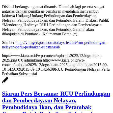
Diskusi berlangsung amat dinamis. Ditambah lagi peserta sangat
antusias dengan pemikiran-pemikiran mendalam menyambut
lahirnya Undang-Undang Perlindungan dan Pemberdayaan
Nelayan, Pembudidaya Ikan, dan Petambak Garam. Diskusi Publik
“Mendorong Hadirnya RUU Perlindungan dan Pemberdayaan
Nelayan, Pembudidaya Ikan, dan Petambak Garam” akan
dilanjutkan di Pontianak, Kalimantan Barat. (*)
Sumber:
http://villagerspost.com/
todays-feature/ruu-
perlindungan-
nelayan-perlu-
perbaikan-substansial/
http://www.kiara.or.id/wp-content/uploads/2025/12/logo-kiara-
2025.png
0
0
adminkiara
http://www.kiara.or.id/wp-
content/uploads/2025/12/logo-kiara-2025.png
adminkiara
2015-09-
10 14:56:09
2015-09-10 14:56:09
RUU Perlindungan Nelayan Perlu
Perbaikan Substansial
Siaran Pers Bersama: RUU Perlindungan
dan Pemberdayaan Nelayan,
Pembudidaya Ikan, dan Petambak