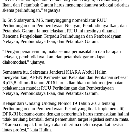
Ikan, dan Petambak Garam harus menempatkannya sebagai prioritas
skema perlindungan,” tegasnya.
Ir. Sri Sudaryanti, MS. menyinggung nomenklatur RUU
Perlindungan dan Pemberdayaan Nelayan, Pembudidaya Ikan, dan
Petambak Garam. Ia menjelaskan, RUU ini mestinya dinamai
Rencana Pengelolaan Terpadu Perlindungan dan Pemberdayaan
Nelayan, Pembudidaya Ikan, dan Petambak Garam.
“Dengan penamaan ini, maka semua permasalahan dan harapan
nelayan, pembudidaya ikan, dan petambak garam dapat
diakomodasi,” ujarnya.
Sementara itu, Sekretaris Jenderal KIARA Abdul Halim,
menyebutkan, APBN Kementerian Kelautan dan Perikanan sebesar
Rp15,8 triliun di tahun 2016 harus diarahkan untuk menjembatani
pelaksanaan mandat RUU Perlindungan dan Pemberdayaan
Nelayan, Pembudidaya Ikan, dan Petambak Garam.
Belajar dari Undang-Undang Nomor 19 Tahun 2013 tentang
Perlindungan dan Pemberdayaan Petani yang tidak implementatif,
DPR-RI bersama-sama dengan pemerintah harus memastikan hal ini
tidak terulang kembali demi pemenuhan target legislasi semata-mata.
“Karena dampak buruknya akan diterima oleh masyarakat pesisir
lintas profesi,” kata Halim.