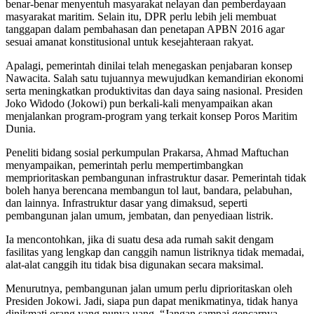
benar-benar menyentuh masyarakat nelayan dan pemberdayaan
masyarakat maritim. Selain itu, DPR perlu lebih jeli membuat
tanggapan dalam pembahasan dan penetapan APBN 2016 agar
sesuai amanat konstitusional untuk kesejahteraan rakyat.
Apalagi, pemerintah dinilai telah menegaskan penjabaran konsep
Nawacita. Salah satu tujuannya mewujudkan kemandirian ekonomi
serta meningkatkan produktivitas dan daya saing nasional. Presiden
Joko Widodo (Jokowi) pun berkali-kali menyampaikan akan
menjalankan program-program yang terkait konsep Poros Maritim
Dunia.
Peneliti bidang sosial perkumpulan Prakarsa, Ahmad Maftuchan
menyampaikan, pemerintah perlu mempertimbangkan
memprioritaskan pembangunan infrastruktur dasar. Pemerintah tidak
boleh hanya berencana membangun tol laut, bandara, pelabuhan,
dan lainnya. Infrastruktur dasar yang dimaksud, seperti
pembangunan jalan umum, jembatan, dan penyediaan listrik.
Ia mencontohkan, jika di suatu desa ada rumah sakit dengam
fasilitas yang lengkap dan canggih namun listriknya tidak memadai,
alat-alat canggih itu tidak bisa digunakan secara maksimal.
Menurutnya, pembangunan jalan umum perlu diprioritaskan oleh
Presiden Jokowi. Jadi, siapa pun dapat menikmatinya, tidak hanya
dinikmati orang yang punya uang. “Jangan sampai gencarnya