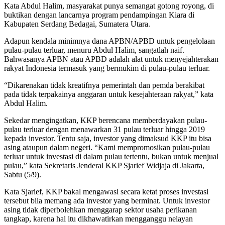
Kata Abdul Halim, masyarakat punya semangat gotong royong, di
buktikan dengan lancarnya program pendampingan Kiara di
Kabupaten Serdang Bedagai, Sumatera Utara.
Adapun kendala minimnya dana APBN/APBD untuk pengelolaan
pulau-pulau terluar, menuru Abdul Halim, sangatlah naif.
Bahwasanya APBN atau APBD adalah alat untuk menyejahterakan
rakyat Indonesia termasuk yang bermukim di pulau-pulau terluar.
“Dikarenakan tidak kreatifnya pemerintah dan pemda berakibat
pada tidak terpakainya anggaran untuk kesejahteraan rakyat,” kata
Abdul Halim.
Sekedar mengingatkan, KKP berencana memberdayakan pulau-
pulau terluar dengan menawarkan 31 pulau terluar hingga 2019
kepada investor. Tentu saja, investor yang dimaksud KKP itu bisa
asing ataupun dalam negeri. “Kami mempromosikan pulau-pulau
terluar untuk investasi di dalam pulau tertentu, bukan untuk menjual
pulau,” kata Sekretaris Jenderal KKP Sjarief Widjaja di Jakarta,
Sabtu (5/9).
Kata Sjarief, KKP bakal mengawasi secara ketat proses investasi
tersebut bila memang ada investor yang berminat. Untuk investor
asing tidak diperbolehkan menggarap sektor usaha perikanan
tangkap, karena hal itu dikhawatirkan mengganggu nelayan