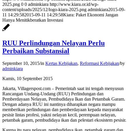
2025.png
0
0
adminkiara
http://www.kiara.or.id/wp-
content/uploads/2025/12/logo-kiara-2025.png
adminkiara
2015-09-
11 14:29:58
2015-09-11 14:29:58
Kiara: Paket Ekonomi Jangan
Hanya Menitikberatkan Investasi
RUU Perlindungan Nelayan Perlu
Perbaikan Substansial
September 10, 2015
/
in
Kertas Kebijakan
,
Reformasi Kebijakan
/
by
adminkiara
Kamis, 10 September 2015
Jakarta, Villagerspost.com – Pemerintah saat ini tengah menyusun
Rancangan Undang-Undang (RUU) Perlindungan dan
Pemberdayaan Nelayan, Pembudidaya Ikan dan Petambak Garam.
Dengan adanya RUU ini nantinya diharapkan negara mampu
memberikan perlindungan dan pemberdayaan kepada masyarakat
pesisir lintas profesi, yakni nelayan kecil, perempuan nelayan,
petambak garam, pembudidaya ikan dan pelestari ekosistem pesisir.
Karena itu para nelayan, pembudidaya ikan, petambak garam dan