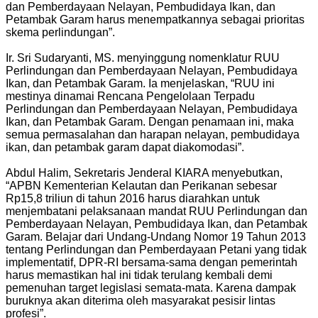
dan Pemberdayaan Nelayan, Pembudidaya Ikan, dan
Petambak Garam harus menempatkannya sebagai prioritas
skema perlindungan”.
Ir. Sri Sudaryanti, MS. menyinggung nomenklatur RUU
Perlindungan dan Pemberdayaan Nelayan, Pembudidaya
Ikan, dan Petambak Garam. Ia menjelaskan, “RUU ini
mestinya dinamai Rencana Pengelolaan Terpadu
Perlindungan dan Pemberdayaan Nelayan, Pembudidaya
Ikan, dan Petambak Garam. Dengan penamaan ini, maka
semua permasalahan dan harapan nelayan, pembudidaya
ikan, dan petambak garam dapat diakomodasi”.
Abdul Halim, Sekretaris Jenderal KIARA menyebutkan,
“APBN Kementerian Kelautan dan Perikanan sebesar
Rp15,8 triliun di tahun 2016 harus diarahkan untuk
menjembatani pelaksanaan mandat RUU Perlindungan dan
Pemberdayaan Nelayan, Pembudidaya Ikan, dan Petambak
Garam. Belajar dari Undang-Undang Nomor 19 Tahun 2013
tentang Perlindungan dan Pemberdayaan Petani yang tidak
implementatif, DPR-RI bersama-sama dengan pemerintah
harus memastikan hal ini tidak terulang kembali demi
pemenuhan target legislasi semata-mata. Karena dampak
buruknya akan diterima oleh masyarakat pesisir lintas
profesi”.