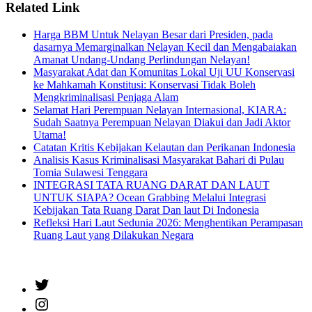
Related Link
Harga BBM Untuk Nelayan Besar dari Presiden, pada
dasarnya Memarginalkan Nelayan Kecil dan Mengabaiakan
Amanat Undang-Undang Perlindungan Nelayan!
Masyarakat Adat dan Komunitas Lokal Uji UU Konservasi
ke Mahkamah Konstitusi: Konservasi Tidak Boleh
Mengkriminalisasi Penjaga Alam
Selamat Hari Perempuan Nelayan Internasional, KIARA:
Sudah Saatnya Perempuan Nelayan Diakui dan Jadi Aktor
Utama!
Catatan Kritis Kebijakan Kelautan dan Perikanan Indonesia
Analisis Kasus Kriminalisasi Masyarakat Bahari di Pulau
Tomia Sulawesi Tenggara
INTEGRASI TATA RUANG DARAT DAN LAUT
UNTUK SIAPA? Ocean Grabbing Melalui Integrasi
Kebijakan Tata Ruang Darat Dan laut Di Indonesia
Refleksi Hari Laut Sedunia 2026: Menghentikan Perampasan
Ruang Laut yang Dilakukan Negara
Twitter
Instagram