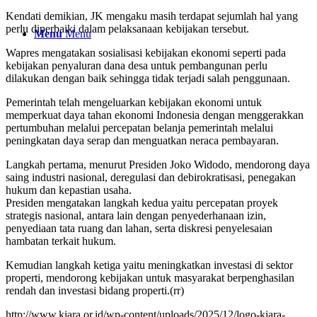
Kendati demikian, JK mengaku masih terdapat sejumlah hal yang
perlu diperbaiki dalam pelaksanaan kebijakan tersebut.
Menu
Menu
Wapres mengatakan sosialisasi kebijakan ekonomi seperti pada
kebijakan penyaluran dana desa untuk pembangunan perlu
dilakukan dengan baik sehingga tidak terjadi salah penggunaan.
Pemerintah telah mengeluarkan kebijakan ekonomi untuk
memperkuat daya tahan ekonomi Indonesia dengan menggerakkan
pertumbuhan melalui percepatan belanja pemerintah melalui
peningkatan daya serap dan menguatkan neraca pembayaran.
Langkah pertama, menurut Presiden Joko Widodo, mendorong daya
saing industri nasional, deregulasi dan debirokratisasi, penegakan
hukum dan kepastian usaha.
Presiden mengatakan langkah kedua yaitu percepatan proyek
strategis nasional, antara lain dengan penyederhanaan izin,
penyediaan tata ruang dan lahan, serta diskresi penyelesaian
hambatan terkait hukum.
Kemudian langkah ketiga yaitu meningkatkan investasi di sektor
properti, mendorong kebijakan untuk masyarakat berpenghasilan
rendah dan investasi bidang properti.(rr)
http://www.kiara.or.id/wp-content/uploads/2025/12/logo-kiara-