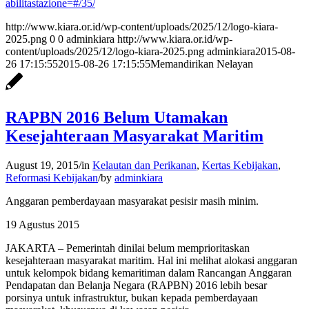
abilitastazione=#/35/
http://www.kiara.or.id/wp-content/uploads/2025/12/logo-kiara-
2025.png
0
0
adminkiara
http://www.kiara.or.id/wp-
content/uploads/2025/12/logo-kiara-2025.png
adminkiara
2015-08-
26 17:15:55
2015-08-26 17:15:55
Memandirikan Nelayan
RAPBN 2016 Belum Utamakan
Kesejahteraan Masyarakat Maritim
August 19, 2015
/
in
Kelautan dan Perikanan
,
Kertas Kebijakan
,
Reformasi Kebijakan
/
by
adminkiara
Anggaran pemberdayaan masyarakat pesisir masih minim.
19 Agustus 2015
JAKARTA – Pemerintah dinilai belum memprioritaskan
kesejahteraan masyarakat maritim. Hal ini melihat alokasi anggaran
untuk kelompok bidang kemaritiman dalam Rancangan Anggaran
Pendapatan dan Belanja Negara (RAPBN) 2016 lebih besar
porsinya untuk infrastruktur, bukan kepada pemberdayaan