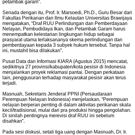
petambak garam”.
Senada dengan itu, Prof. Ir. Marsoedi, Ph.D., Guru Besar dari
Fakultas Perikanan dan Ilmu Kelautan Universitas Brawijaya
mengatakan, “Draf RUU Perlindungan dan Pemberdayaan
Nelayan, Pembudidaya Ikan, dan Petambak Garam harus
menempatkan kelestarian lingkungan hidup sebagai
prasyarat utama terlaksananya skema perlindungan dan
pemberdayaan kepada 3 subyek hukum tersebut. Tanpa hal
ini, mustahil bisa dilakukan”.
Pusat Data dan Informasi KIARA (Agustus 2015) mencatat,
sedikitnya 27 provinsi/kabupaten/kota pesisir di Indonesia
menjalankan proyek reklamasi pantai. Dengan perkataan
lain, penggusuran terhadap masyarakat pesisir akan terus
terjadi.
Masnuah, Sekretaris Jenderal PPNI (Persaudaraan
Perempuan Nelayan Indonesia) menjelaskan, “Perempuan
nelayan berperan penting di dalam aktivitas perikanan skala
kecil/tradisional, mulai dari pra produksi hingga pengolahan.
Di sinilah pentingnya merevisi draf RUU ini sebelum
disahkan”.
Pada sesi diskusi, setali tiga uang dengan Masnuah, Dr. Ir.