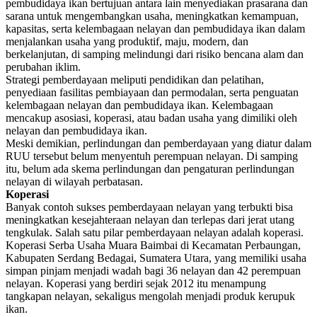
pembudidaya ikan bertujuan antara lain menyediakan prasarana dan
sarana untuk mengembangkan usaha, meningkatkan kemampuan,
kapasitas, serta kelembagaan nelayan dan pembudidaya ikan dalam
menjalankan usaha yang produktif, maju, modern, dan
berkelanjutan, di samping melindungi dari risiko bencana alam dan
perubahan iklim.
Strategi pemberdayaan meliputi pendidikan dan pelatihan,
penyediaan fasilitas pembiayaan dan permodalan, serta penguatan
kelembagaan nelayan dan pembudidaya ikan. Kelembagaan
mencakup asosiasi, koperasi, atau badan usaha yang dimiliki oleh
nelayan dan pembudidaya ikan.
Meski demikian, perlindungan dan pemberdayaan yang diatur dalam
RUU tersebut belum menyentuh perempuan nelayan. Di samping
itu, belum ada skema perlindungan dan pengaturan perlindungan
nelayan di wilayah perbatasan.
Koperasi
Banyak contoh sukses pemberdayaan nelayan yang terbukti bisa
meningkatkan kesejahteraan nelayan dan terlepas dari jerat utang
tengkulak. Salah satu pilar pemberdayaan nelayan adalah koperasi.
Koperasi Serba Usaha Muara Baimbai di Kecamatan Perbaungan,
Kabupaten Serdang Bedagai, Sumatera Utara, yang memiliki usaha
simpan pinjam menjadi wadah bagi 36 nelayan dan 42 perempuan
nelayan. Koperasi yang berdiri sejak 2012 itu menampung
tangkapan nelayan, sekaligus mengolah menjadi produk kerupuk
ikan.