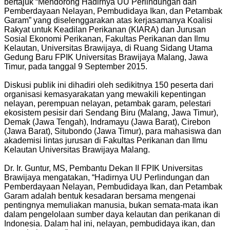
bertajuk “Mendorong Hadirnya UU Perlindungan dan
Pemberdayaan Nelayan, Pembudidaya Ikan, dan Petambak
Garam” yang diselenggarakan atas kerjasamanya Koalisi
Rakyat untuk Keadilan Perikanan (KIARA) dan Jurusan
Sosial Ekonomi Perikanan, Fakultas Perikanan dan Ilmu
Kelautan, Universitas Brawijaya, di Ruang Sidang Utama
Gedung Baru FPIK Universitas Brawijaya Malang, Jawa
Timur, pada tanggal 9 September 2015.
Diskusi publik ini dihadiri oleh sedikitnya 150 peserta dari
organisasi kemasyarakatan yang mewakili kepentingan
nelayan, perempuan nelayan, petambak garam, pelestari
ekosistem pesisir dari Sendang Biru (Malang, Jawa Timur),
Demak (Jawa Tengah), Indramayu (Jawa Barat), Cirebon
(Jawa Barat), Situbondo (Jawa Timur), para mahasiswa dan
akademisi lintas jurusan di Fakultas Perikanan dan Ilmu
Kelautan Universitas Brawijaya Malang.
Dr. Ir. Guntur, MS, Pembantu Dekan II FPIK Universitas
Brawijaya mengatakan, “Hadirnya UU Perlindungan dan
Pemberdayaan Nelayan, Pembudidaya Ikan, dan Petambak
Garam adalah bentuk kesadaran bersama mengenai
pentingnya memuliakan manusia, bukan semata-mata ikan
dalam pengelolaan sumber daya kelautan dan perikanan di
Indonesia. Dalam hal ini, nelayan, pembudidaya ikan, dan