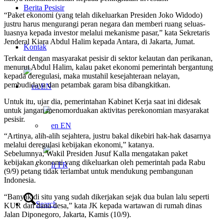
Berita Pesisir
“Paket ekonomi (yang telah dikeluarkan Presiden Joko Widodo)
justru harus mengurangi peran negara dan memberi ruang seluas-
luasnya kepada investor melalui mekanisme pasar,” kata Sekretaris
Jenderal Kiara Abdul Halim kepada Antara, di Jakarta, Jumat.
Kontak
Terkait dengan masyarakat pesisir di sektor kelautan dan perikanan,
menurut Abdul Halim, kalau paket ekonomi pemerintah bergantung
kepada deregulasi, maka mustahil kesejahteraan nelayan,
pembudidaya dan petambak garam bisa dibangkitkan.
EN
Untuk itu, ujar dia, pemerintahan Kabinet Kerja saat ini didesak
untuk jangan menomorduakan aktivitas perekonomian masyarakat
pesisir.
EN
“Artinya, alih-alih sejahtera, justru bakal dikebiri hak-hak dasarnya
melalui deregulasi kebijakan ekonomi,” katanya.
Sebelumnya, Wakil Presiden Jusuf Kalla mengatakan paket
kebijakan ekonomi yang dikeluarkan oleh pemerintah pada Rabu
FR
(9/9) petang tidak terlambat untuk mendukung pembangunan
Indonesia.
“Banyak di situ yang sudah dikerjakan sejak dua bulan lalu seperti
Search
KUR dan dana desa,” kata JK kepada wartawan di rumah dinas
Jalan Diponegoro, Jakarta, Kamis (10/9).