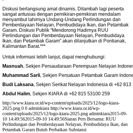
Diskusi berlangsung amat dinamis. Ditambah lagi peserta
sangat antusias dengan pemikiran-pemikiran mendalam
menyambut lahirnya Undang-Undang Perlindungan dan
Pemberdayaan Nelayan, Pembudidaya Ikan, dan Petambak
Garam. Diskusi Publik “Mendorong Hadirnya RUU
Perlindungan dan Pemberdayaan Nelayan, Pembudidaya
Ikan, dan Petambak Garam” akan dilanjutkan di Pontianak,
Kalimantan Barat.***
Untuk informasi lebih lanjut, dapat menghubungi:
Masnuah
, Sekjen Persaudaraan Perempuan Nelayan Indones
Muhammad Sarli
, Sekjen Persatuan Petambak Garam Indone
Budi Laksana
, Sekjen Serikat Nelayan Indonesia di +62 813
Abdul Halim
, Sekjen KIARA di +62 815 53100 259 
http://www.kiara.or.id/wp-content/uploads/2025/12/logo-kiara-
2025.png
0
0
adminkiara
http://www.kiara.or.id/wp-
content/uploads/2025/12/logo-kiara-2025.png
adminkiara
2015-09-
10 14:49:56
2015-09-10 14:49:56
Siaran Pers Bersama: RUU
Perlindungan dan Pemberdayaan Nelayan, Pembudidaya Ikan, dan
Petambak Garam Butuh Perbaikan Substansi