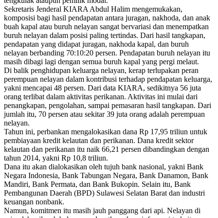
tengkulak ataupun pemilik modal.
Sekretaris Jenderal KIARA Abdul Halim mengemukakan,
komposisi bagi hasil pendapatan antara juragan, nakhoda, dan anak
buah kapal atau buruh nelayan sangat bervariasi dan menempatkan
buruh nelayan dalam posisi paling tertindas. Dari hasil tangkapan,
pendapatan yang didapat juragan, nakhoda kapal, dan buruh
nelayan berbanding 70:10:20 persen. Pendapatan buruh nelayan itu
masih dibagi lagi dengan semua buruh kapal yang pergi melaut.
Di balik penghidupan keluarga nelayan, kerap terlupakan peran
perempuan nelayan dalam kontribusi terhadap pendapatan keluarga,
yakni mencapai 48 persen. Dari data KIARA, sedikitnya 56 juta
orang terlibat dalam aktivitas perikanan. Aktivitas ini mulai dari
penangkapan, pengolahan, sampai pemasaran hasil tangkapan. Dari
jumlah itu, 70 persen atau sekitar 39 juta orang adalah perempuan
nelayan.
Tahun ini, perbankan mengalokasikan dana Rp 17,95 triliun untuk
pembiayaan kredit kelautan dan perikanan. Dana kredit sektor
kelautan dan perikanan itu naik 66,21 persen dibandingkan dengan
tahun 2014, yakni Rp 10,8 triliun.
Dana itu akan dialokasikan oleh tujuh bank nasional, yakni Bank
Negara Indonesia, Bank Tabungan Negara, Bank Danamon, Bank
Mandiri, Bank Permata, dan Bank Bukopin. Selain itu, Bank
Pembangunan Daerah (BPD) Sulawesi Selatan Barat dan industri
keuangan nonbank.
Namun, komitmen itu masih jauh panggang dari api. Nelayan di