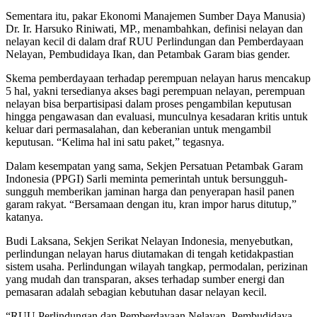
Sementara itu, pakar Ekonomi Manajemen Sumber Daya Manusia)
Dr. Ir. Harsuko Riniwati, MP., menambahkan, definisi nelayan dan
nelayan kecil di dalam draf RUU Perlindungan dan Pemberdayaan
Nelayan, Pembudidaya Ikan, dan Petambak Garam bias gender.
Skema pemberdayaan terhadap perempuan nelayan harus mencakup
5 hal, yakni tersedianya akses bagi perempuan nelayan, perempuan
nelayan bisa berpartisipasi dalam proses pengambilan keputusan
hingga pengawasan dan evaluasi, munculnya kesadaran kritis untuk
keluar dari permasalahan, dan keberanian untuk mengambil
keputusan. “Kelima hal ini satu paket,” tegasnya.
Dalam kesempatan yang sama, Sekjen Persatuan Petambak Garam
Indonesia (PPGI) Sarli meminta pemerintah untuk bersungguh-
sungguh memberikan jaminan harga dan penyerapan hasil panen
garam rakyat. “Bersamaan dengan itu, kran impor harus ditutup,”
katanya.
Budi Laksana, Sekjen Serikat Nelayan Indonesia, menyebutkan,
perlindungan nelayan harus diutamakan di tengah ketidakpastian
sistem usaha. Perlindungan wilayah tangkap, permodalan, perizinan
yang mudah dan transparan, akses terhadap sumber energi dan
pemasaran adalah sebagian kebutuhan dasar nelayan kecil.
“RUU Perlindungan dan Pemberdayaan Nelayan, Pembudidaya