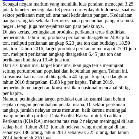
Sebagai negara maritim yang memiliki luas perairan mencapai 3,25
juta kilometer persegi atau 63 persen dari wilayah Indonesia, saatnya
sektor perikanan menjadi urat nadi kedaulatan pangan. Kedaulatan
pangan yang tak sekadar berporos pada pemenuhan pangan semesta
negeri, tetapi juga menyejahterakan para pelakunya.
Di atas kertas, peningkatan produksi perikanan terus digulirkan
pemerintah. Tahun ini, produksi perikanan ditargetkan 24,82 juta
ton, meliputi perikanan tangkap 6,23 juta ton dan budidaya 18,59
juta ton. Tahun 2016, target produksi perikanan mencapai 25,91 juta
ton, meliputi perikanan tangkap ditargetkan 6,45 juta ton dan
perikanan budidaya 19,46 juta ton.
Dari sisi konsumsi, target konsumsi ikan juga terus meningkat
seiring pertumbuhan populasi dan kebutuhan pangan. Tahun ini,
konsumsi ikan nasional ditargetkan 40 kg per kapita, sedangkan
tahun 2016 ditargetkan 43,88 kg per kapita. Tahun 2019,
pemerintah menargetkan konsumsi ikan nasional mencapai 50 kg
per kapita.
Namun, peningkatan target produksi dan konsumsi ikan belum
sejalan dengan penambahan pelaku usaha. Di sektor perikanan
tangkap, jumlah nelayan terus menurun, baik karena meninggal
maupun beralih profesi. Data Koalisi Rakyat untuk Keadilan
Perikanan (KIARA) mencatat rata-rata 2 nelayan meninggal di laut
setiap hari. Tahun 2012, jumlah nelayan yang meninggal di laut
sebanyak 186 orang, tahun 2013 sebanyak 225 orang, dan tahun
2014 berjumlah 210 jiwa.