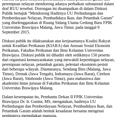
perempuan nelayan mendorong adanya perbaikan substansial dalam
draf RUU tersebut. Dorongan ini disampaikan di dalam Diskusi
Publik bertajuk “Mendorong Hadirnya UU Perlindungan dan
Pemberdayaan Nelayan, Pembudidaya Ikan, dan Petambak Garam”
yang diselenggarakan di Ruang Sidang Utama Gedung Baru FPIK
Universitas Brawijaya Malang, Jawa Timur, pada tanggal 9
September 2015.
Diskusi publik itu dilaksanakan atas kerjasamanya Koalisi Rakyat
untuk Keadilan Perikanan (KIARA) dan Jurusan Sosial Ekonomi
Perikanan, Fakultas Perikanan dan Ilmu Kelautan Universitas
Brawijaya. Diskusi publik ini dihadiri oleh sedikitnya 150 peserta
dari organisasi kemasyarakatan yang mewakili kepentingan nelayan,
perempuan nelayan, petambak garam, pelestari ekosistem pesisir
dari beberapa wilayah. Diantaranya, Sendang Biru (Malang, Jawa
Timur), Demak (Jawa Tengah), Indramayu (Jawa Barat), Cirebon
(Jawa Barat), Situbondo (Jawa Timur), para mahasiswa dan
akademisi lintas jurusan di Fakultas Perikanan dan Ilmu Kelautan
Universitas Brawijaya Malang.
Dalam kesempatan itu, Pembantu Dekan II FPIK Universitas
Brawijaya Dr. Ir. Guntur, MS, mengatakan, hadirnya UU
Perlindungan dan Pemberdayaan Nelayan, Pembudidaya Ikan, dan
Petambak Garam adalah bentuk kesadaran bersama mengenai
pentingnya memuliakan manusia.