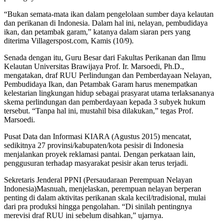
“Bukan semata-mata ikan dalam pengelolaan sumber daya kelautan
dan perikanan di Indonesia. Dalam hal ini, nelayan, pembudidaya
ikan, dan petambak garam,” katanya dalam siaran pers yang
diterima Villagerspost.com, Kamis (10/9).
Senada dengan itu, Guru Besar dari Fakultas Perikanan dan Ilmu
Kelautan Universitas Brawijaya Prof. Ir. Marsoedi, Ph.D.,
mengatakan, draf RUU Perlindungan dan Pemberdayaan Nelayan,
Pembudidaya Ikan, dan Petambak Garam harus menempatkan
kelestarian lingkungan hidup sebagai prasyarat utama terlaksananya
skema perlindungan dan pemberdayaan kepada 3 subyek hukum
tersebut. “Tanpa hal ini, mustahil bisa dilakukan,” tegas Prof.
Marsoedi.
Pusat Data dan Informasi KIARA (Agustus 2015) mencatat,
sedikitnya 27 provinsi/kabupaten/kota pesisir di Indonesia
menjalankan proyek reklamasi pantai. Dengan perkataan lain,
penggusuran terhadap masyarakat pesisir akan terus terjadi.
Sekretaris Jenderal PPNI (Persaudaraan Perempuan Nelayan
Indonesia)Masnuah, menjelaskan, perempuan nelayan berperan
penting di dalam aktivitas perikanan skala kecil/tradisional, mulai
dari pra produksi hingga pengolahan. “Di sinilah pentingnya
merevisi draf RUU ini sebelum disahkan,” ujarnya.