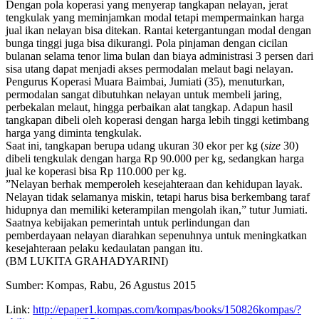
Dengan pola koperasi yang menyerap tangkapan nelayan, jerat
tengkulak yang meminjamkan modal tetapi mempermainkan harga
jual ikan nelayan bisa ditekan. Rantai ketergantungan modal dengan
bunga tinggi juga bisa dikurangi. Pola pinjaman dengan cicilan
bulanan selama tenor lima bulan dan biaya administrasi 3 persen dari
sisa utang dapat menjadi akses permodalan melaut bagi nelayan.
Pengurus Koperasi Muara Baimbai, Jumiati (35), menuturkan,
permodalan sangat dibutuhkan nelayan untuk membeli jaring,
perbekalan melaut, hingga perbaikan alat tangkap. Adapun hasil
tangkapan dibeli oleh koperasi dengan harga lebih tinggi ketimbang
harga yang diminta tengkulak.
Saat ini, tangkapan berupa udang ukuran 30 ekor per kg (
size
30)
dibeli tengkulak dengan harga Rp 90.000 per kg, sedangkan harga
jual ke koperasi bisa Rp 110.000 per kg.
”Nelayan berhak memperoleh kesejahteraan dan kehidupan layak.
Nelayan tidak selamanya miskin, tetapi harus bisa berkembang taraf
hidupnya dan memiliki keterampilan mengolah ikan,” tutur Jumiati.
Saatnya kebijakan pemerintah untuk perlindungan dan
pemberdayaan nelayan diarahkan sepenuhnya untuk meningkatkan
kesejahteraan pelaku kedaulatan pangan itu.
(BM LUKITA GRAHADYARINI)
Sumber: Kompas, Rabu, 26 Agustus 2015
Link:
http://epaper1.kompas.com/kompas/books/150826kompas/?