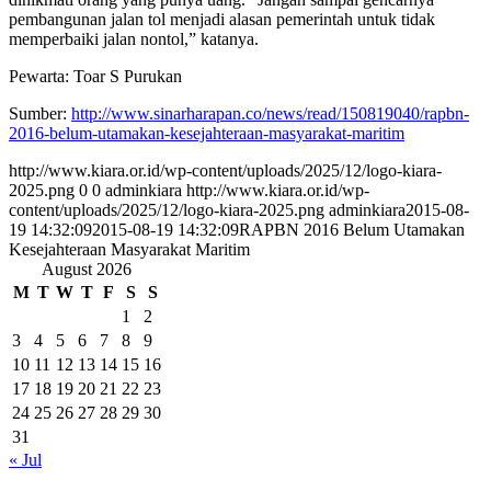
pembangunan jalan tol menjadi alasan pemerintah untuk tidak
memperbaiki jalan nontol,” katanya.
Pewarta: Toar S Purukan
Sumber:
http://www.sinarharapan.co/
news/read/150819040/rapbn-
2016-belum-utamakan-
kesejahteraan-masyarakat-
maritim
http://www.kiara.or.id/wp-content/uploads/2025/12/logo-kiara-
2025.png
0
0
adminkiara
http://www.kiara.or.id/wp-
content/uploads/2025/12/logo-kiara-2025.png
adminkiara
2015-08-
19 14:32:09
2015-08-19 14:32:09
RAPBN 2016 Belum Utamakan
Kesejahteraan Masyarakat Maritim
August 2026
M
T
W
T
F
S
S
1
2
3
4
5
6
7
8
9
10
11
12
13
14
15
16
17
18
19
20
21
22
23
24
25
26
27
28
29
30
31
« Jul