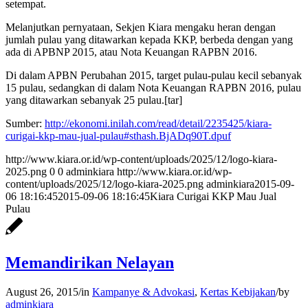
setempat.
Melanjutkan pernyataan, Sekjen Kiara mengaku heran dengan
jumlah pulau yang ditawarkan kepada KKP, berbeda dengan yang
ada di APBNP 2015, atau Nota Keuangan RAPBN 2016.
Di dalam APBN Perubahan 2015, target pulau-pulau kecil sebanyak
15 pulau, sedangkan di dalam Nota Keuangan RAPBN 2016, pulau
yang ditawarkan sebanyak 25 pulau.[tar]
Sumber:
http://ekonomi.inilah.com/
read/detail/2235425/kiara-
curigai-kkp-mau-jual-pulau#
sthash.BjADq90T.dpuf
http://www.kiara.or.id/wp-content/uploads/2025/12/logo-kiara-
2025.png
0
0
adminkiara
http://www.kiara.or.id/wp-
content/uploads/2025/12/logo-kiara-2025.png
adminkiara
2015-09-
06 18:16:45
2015-09-06 18:16:45
Kiara Curigai KKP Mau Jual
Pulau
Memandirikan Nelayan
August 26, 2015
/
in
Kampanye & Advokasi
,
Kertas Kebijakan
/
by
adminkiara