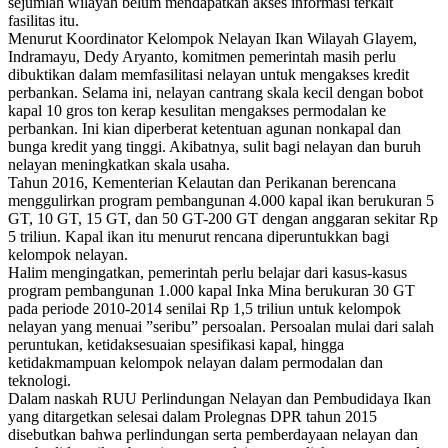
sejumlah wilayah belum mendapatkan akses informasi terkait
fasilitas itu.
Menurut Koordinator Kelompok Nelayan Ikan Wilayah Glayem,
Indramayu, Dedy Aryanto, komitmen pemerintah masih perlu
dibuktikan dalam memfasilitasi nelayan untuk mengakses kredit
perbankan. Selama ini, nelayan cantrang skala kecil dengan bobot
kapal 10 gros ton kerap kesulitan mengakses permodalan ke
perbankan. Ini kian diperberat ketentuan agunan nonkapal dan
bunga kredit yang tinggi. Akibatnya, sulit bagi nelayan dan buruh
nelayan meningkatkan skala usaha.
Tahun 2016, Kementerian Kelautan dan Perikanan berencana
menggulirkan program pembangunan 4.000 kapal ikan berukuran 5
GT, 10 GT, 15 GT, dan 50 GT-200 GT dengan anggaran sekitar Rp
5 triliun. Kapal ikan itu menurut rencana diperuntukkan bagi
kelompok nelayan.
Halim mengingatkan, pemerintah perlu belajar dari kasus-kasus
program pembangunan 1.000 kapal Inka Mina berukuran 30 GT
pada periode 2010-2014 senilai Rp 1,5 triliun untuk kelompok
nelayan yang menuai ”seribu” persoalan. Persoalan mulai dari salah
peruntukan, ketidaksesuaian spesifikasi kapal, hingga
ketidakmampuan kelompok nelayan dalam permodalan dan
teknologi.
Dalam naskah RUU Perlindungan Nelayan dan Pembudidaya Ikan
yang ditargetkan selesai dalam Prolegnas DPR tahun 2015
disebutkan bahwa perlindungan serta pemberdayaan nelayan dan