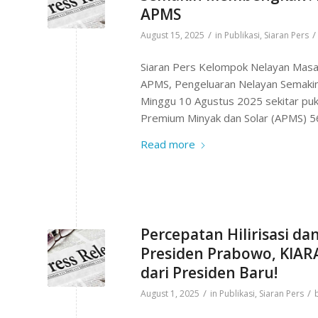
APMS
/
/
August 15, 2025
in
Publikasi
,
Siaran Pers
Siaran Pers Kelompok Nelayan Masa
APMS, Pengeluaran Nelayan Semak
Minggu 10 Agustus 2025 sekitar puk
Premium Minyak dan Solar (APMS) 56
Read more
Percepatan Hilirisasi d
Presiden Prabowo, KIARA
dari Presiden Baru!
/
/
August 1, 2025
in
Publikasi
,
Siaran Pers