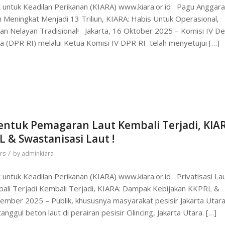
 untuk Keadilan Perikanan (KIARA) www.kiara.or.id Pagu Anggar
 Meningkat Menjadi 13 Triliun, KIARA: Habis Untuk Operasional,
an Nelayan Tradisional! Jakarta, 16 Oktober 2025 – Komisi IV D
a (DPR RI) melalui Ketua Komisi IV DPR RI telah menyetujui […]
Bentuk Pemagaran Laut Kembali Terjadi, KIA
& Swastanisasi Laut !
/
rs
by
adminkiara
untuk Keadilan Perikanan (KIARA) www.kiara.or.id Privatisasi La
li Terjadi Kembali Terjadi, KIARA: Dampak Kebijakan KKPRL &
tember 2025 – Publik, khususnya masyarakat pesisir Jakarta Utar
gul beton laut di perairan pesisir Cilincing, Jakarta Utara. […]