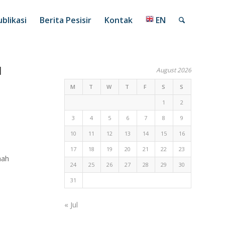
blikasi
Berita Pesisir
Kontak
EN
I
August 2026
M
T
W
T
F
S
S
1
2
3
4
5
6
7
8
9
10
11
12
13
14
15
16
17
18
19
20
21
22
23
mah
24
25
26
27
28
29
30
31
« Jul