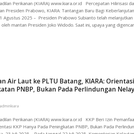
adilan Perikanan (KIARA) www.kiara.or.id Percepatan Hilirisasi d
kan Presiden Prabowo, KIARA: Tantangan Baru Bagi Keberlanjuta
a, 1 Agustus 2025 – Presiden Prabowo Subianto telah melanjutkan
ai oleh mantan Presiden Joko Widodo. Saat ini, upaya yang digenca
an Air Laut ke PLTU Batang, KIARA: Orientas
atan PNBP, Bukan Pada Perlindungan Nela
adminkiara
adilan Perikanan (KIARA) www.kiara.or.id KKP Beri Izin Pemanfa
rientasi KKP Hanya Pada Peningkatan PNBP, Bukan Pada Perlindu
a, 23 Juli 2025 – Pada tanggal 22 Juli 2025, Kementerian Kelauta