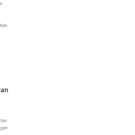
an
n
rkan
i
yan
atan
ngan
n