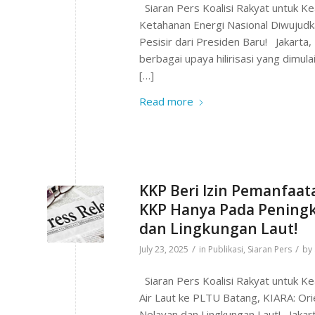
Siaran Pers Koalisi Rakyat untuk Ke
Ketahanan Energi Nasional Diwujud
Pesisir dari Presiden Baru! Jakart
berbagai upaya hilirisasi yang dimul
[…]
Read more
KKP Beri Izin Pemanfaat
KKP Hanya Pada Peningk
dan Lingkungan Laut!
/
/
July 23, 2025
in
Publikasi
,
Siaran Pers
by
Siaran Pers Koalisi Rakyat untuk Ke
Air Laut ke PLTU Batang, KIARA: O
Nelayan dan Lingkungan Laut! Jakart