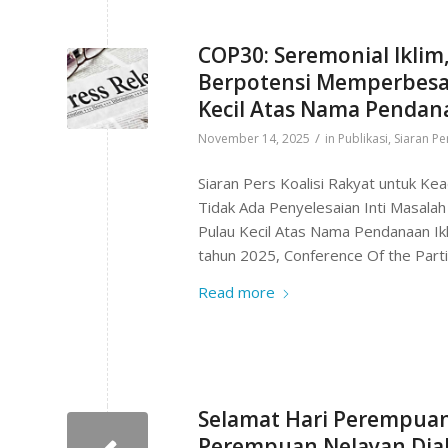
COP30: Seremonial Iklim
Berpotensi Memperbesar
Kecil Atas Nama Pendan
/
November 14, 2025
in
Publikasi
,
Siaran Pe
Siaran Pers Koalisi Rakyat untuk Ke
Tidak Ada Penyelesaian Inti Masal
Pulau Kecil Atas Nama Pendanaan I
tahun 2025, Conference Of the Parti
Read more
Selamat Hari Perempuan 
Perempuan Nelayan Diak