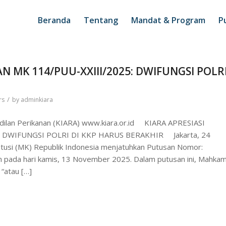
Beranda
Tentang
Mandat & Program
Pu
N MK 114/PUU-XXIII/2025: DWIFUNGSI POLR
/
rs
by
adminkiara
eadilan Perikanan (KIARA) www.kiara.or.id KIARA APRESIASI
: DWIFUNGSI POLRI DI KKP HARUS BERAKHIR Jakarta, 24
usi (MK) Republik Indonesia menjatuhkan Putusan Nomor:
 pada hari kamis, 13 November 2025. Dalam putusan ini, Mahka
“atau […]