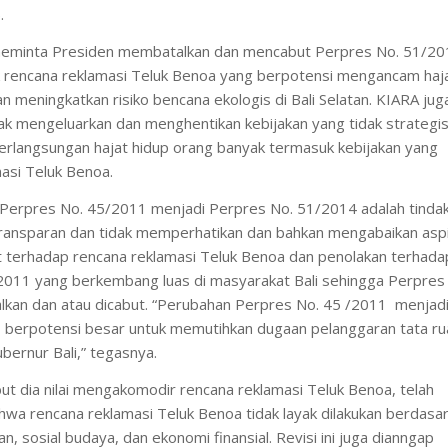
.
 meminta Presiden membatalkan dan mencabut Perpres No. 51/2
 rencana reklamasi Teluk Benoa yang berpotensi mengancam haj
n meningkatkan risiko bencana ekologis di Bali Selatan. KIARA jug
ak mengeluarkan dan menghentikan kebijakan yang tidak strategi
langsungan hajat hidup orang banyak termasuk kebijakan yang
si Teluk Benoa.
i Perpres No. 45/2011 menjadi Perpres No. 51/2014 adalah tinda
transparan dan tidak memperhatikan dan bahkan mengabaikan aspi
 terhadap rencana reklamasi Teluk Benoa dan penolakan terhada
/2011 yang berkembang luas di masyarakat Bali sehingga Perpres
lkan dan atau dicabut. “Perubahan Perpres No. 45 /2011 menjad
berpotensi besar untuk memutihkan dugaan pelanggaran tata r
bernur Bali,” tegasnya.
ut dia nilai mengakomodir rencana reklamasi Teluk Benoa, telah
wa rencana reklamasi Teluk Benoa tidak layak dilakukan berdasa
an, sosial budaya, dan ekonomi finansial. Revisi ini juga dianngap