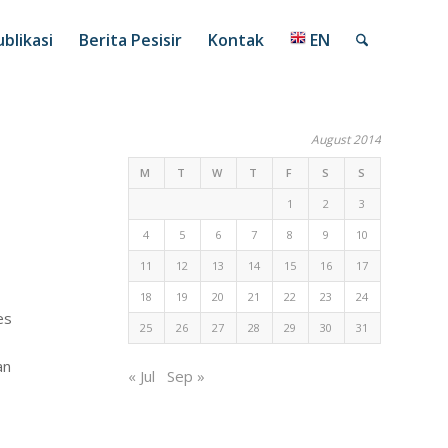
blikasi
Berita Pesisir
Kontak
EN
August 2014
M
T
W
T
F
S
S
1
2
3
4
5
6
7
8
9
10
11
12
13
14
15
16
17
18
19
20
21
22
23
24
es
25
26
27
28
29
30
31
an
« Jul
Sep »