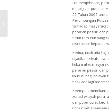
Dia menjelaskan, per
melanggar putusan Ma
27 Tahun 2007 tentang
Pertimbangan Putusan
GARAM Petambak
terhadap masyarakat p
Rakyat
perairan pesisir dan p
turun temurun yang t
diserahkan kepada sw
Kedua, tidak ada lagi 
dijadikan private ow
hukum atau masyaraka
perairan pesisir dan p
khusus’ bagi nelayan
tidak ada lagi ancam
Keempat, menekankan 
zonasi wilayah peraira
dan pulau-pulau kecil
prinsip kebersamaan da