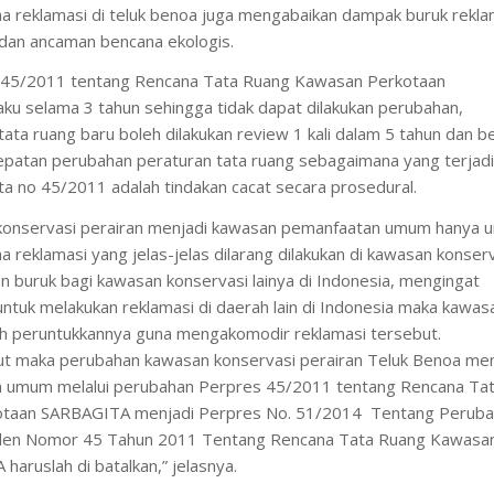
 reklamasi di teluk benoa juga mengabaikan dampak buruk rekla
 dan ancaman bencana ekologis.
s 45/2011 tentang Rencana Tata Ruang Kawasan Perkotaan
ku selama 3 tahun sehingga tidak dapat dilakukan perubahan,
ata ruang baru boleh dilakukan review 1 kali dalam 5 tahun dan b
cepatan perubahan peraturan tata ruang sebagaimana yang terjadi
a no 45/2011 adalah tindakan cacat secara prosedural.
konservasi perairan menjadi kawasan pemanfaatan umum hanya u
reklamasi yang jelas-jelas dilarang dilakukan di kawasan konser
 buruk bagi kawasan konservasi lainya di Indonesia, mengingat
 untuk melakukan reklamasi di daerah lain di Indonesia maka kawas
ah peruntukkannya guna mengakomodir reklamasi tersebut.
ut maka perubahan kawasan konservasi perairan Teluk Benoa men
 umum melalui perubahan Perpres 45/2011 tentang Rencana Ta
taan SARBAGITA menjadi Perpres No. 51/2014 Tentang Perub
iden Nomor 45 Tahun 2011 Tentang Rencana Tata Ruang Kawasa
aruslah di batalkan,” jelasnya.