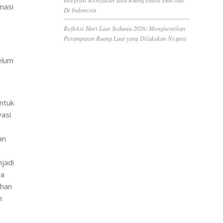
masi
Di Indonesia
Refleksi Hari Laut Sedunia 2026: Menghentikan
Perampasan Ruang Laut yang Dilakukan Negara
elum
ntuk
vasi
an
jadi
ta
ahan
n