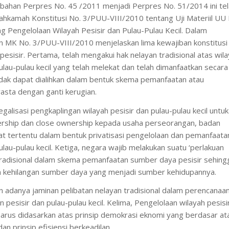
ubahan Perpres No. 45 /2011 menjadi Perpres No. 51/2014 ini te
hkamah Konstitusi No. 3/PUU-VIII/2010 tentang Uji Materiil UU 
 Pengelolaan Wilayah Pesisir dan Pulau-Pulau Kecil. Dalam
 MK No. 3/PUU-VIII/2010 menjelaskan lima kewajiban konstitusi
esisir. Pertama, telah mengakui hak nelayan tradisional atas wil
ulau-pulau kecil yang telah melekat dan telah dimanfaatkan secara
idak dapat dialihkan dalam bentuk skema pemanfaatan atau
asta dengan ganti kerugian.
legalisasi pengkaplingan wilayah pesisir dan pulau-pulau kecil untuk
nership dan close ownership kepada usaha perseorangan, badan
t tertentu dalam bentuk privatisasi pengelolaan dan pemanfaata
ulau-pulau kecil. Ketiga, negara wajib melakukan suatu ‘perlakuan
 tradisional dalam skema pemanfaatan sumber daya pesisir sehing
an kehilangan sumber daya yang menjadi sumber kehidupannya.
adanya jaminan pelibatan nelayan tradisional dalam perencanaa
n pesisir dan pulau-pulau kecil. Kelima, Pengelolaan wilayah pesisi
 harus didasarkan atas prinsip demokrasi eknomi yang berdasar at
n prinsip efisiensi berkeadilan.