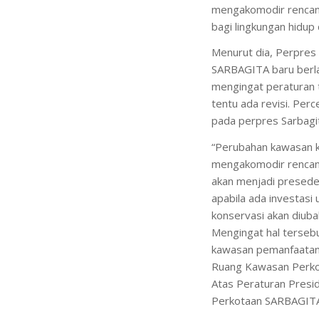
mengakomodir rencana
bagi lingkungan hidup
Menurut dia, Perpre
SARBAGITA baru berla
mengingat peraturan t
tentu ada revisi. Per
pada perpres Sarbagit
“Perubahan kawasan 
mengakomodir rencana 
akan menjadi preseden
apabila ada investasi
konservasi akan diub
Mengingat hal terseb
kawasan pemanfaatan
Ruang Kawasan Perko
Atas Peraturan Pres
Perkotaan SARBAGITA h