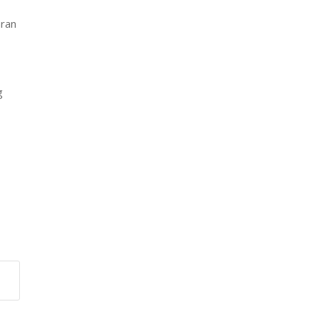
ran
g