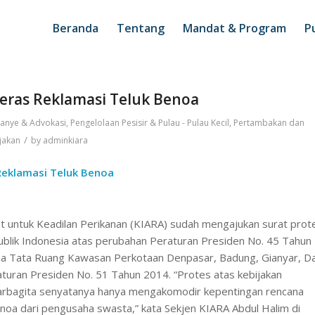
Beranda
Tentang
Mandat & Program
Pu
Keras Reklamasi Teluk Benoa
anye & Advokasi
,
Pengelolaan Pesisir & Pulau - Pulau Kecil
,
Pertambakan dan
/
jakan
by
adminkiara
Reklamasi Teluk Benoa
yat untuk Keadilan Perikanan (KIARA) sudah mengajukan surat prot
blik Indonesia atas perubahan Peraturan Presiden No. 45 Tahun
a Tata Ruang Kawasan Perkotaan Denpasar, Badung, Gianyar, D
turan Presiden No. 51 Tahun 2014. “Protes atas kebijakan
arbagita senyatanya hanya mengakomodir kepentingan rencana
noa dari pengusaha swasta,” kata Sekjen KIARA Abdul Halim di