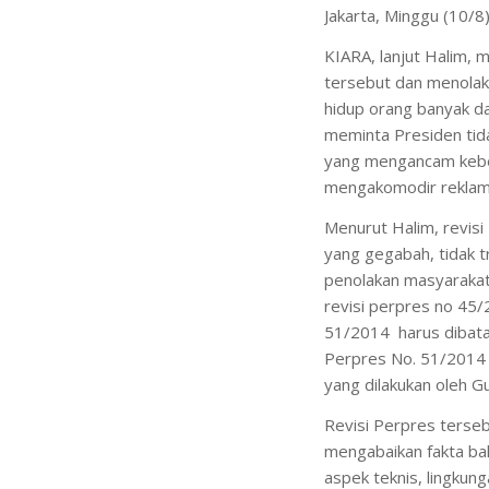
Jakarta, Minggu (10/8)
KIARA, lanjut Halim,
tersebut dan menolak
hidup orang banyak da
meminta Presiden tid
yang mengancam keber
mengakomodir reklama
Menurut Halim, revis
yang gegabah, tidak 
penolakan masyarakat
revisi perpres no 45
51/2014 harus dibata
Perpres No. 51/2014 
yang dilakukan oleh Gu
Revisi Perpres terseb
mengabaikan fakta bah
aspek teknis, lingkung