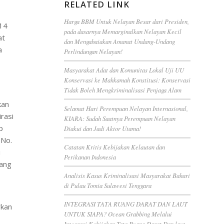
RELATED LINK
Harga BBM Untuk Nelayan Besar dari Presiden,
014
pada dasarnya Memarginalkan Nelayan Kecil
at
dan Mengabaiakan Amanat Undang-Undang
a
Perlindungan Nelayan!
s
Masyarakat Adat dan Komunitas Lokal Uji UU
Konservasi ke Mahkamah Konstitusi: Konservasi
Tidak Boleh Mengkriminalisasi Penjaga Alam
kan
Selamat Hari Perempuan Nelayan Internasional,
rasi
KIARA: Sudah Saatnya Perempuan Nelayan
p
Diakui dan Jadi Aktor Utama!
 No.
Catatan Kritis Kebijakan Kelautan dan
i
Perikanan Indonesia
uang
Analisis Kasus Kriminalisasi Masyarakat Bahari
di Pulau Tomia Sulawesi Tenggara
INTEGRASI TATA RUANG DARAT DAN LAUT
rkan
UNTUK SIAPA? Ocean Grabbing Melalui
Integrasi Kebijakan Tata Ruang Darat Dan laut