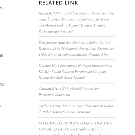
RELATED LINK
si
Harga BBM Untuk Nelayan Besar dari Presiden,
pada dasarnya Memarginalkan Nelayan Kecil
dan Mengabaiakan Amanat Undang-Undang
Perlindungan Nelayan!
Masyarakat Adat dan Komunitas Lokal Uji UU
Konservasi ke Mahkamah Konstitusi: Konservasi
Tidak Boleh Mengkriminalisasi Penjaga Alam
ha,
Selamat Hari Perempuan Nelayan Internasional,
KIARA: Sudah Saatnya Perempuan Nelayan
Diakui dan Jadi Aktor Utama!
tu
Catatan Kritis Kebijakan Kelautan dan
Perikanan Indonesia
ar
Analisis Kasus Kriminalisasi Masyarakat Bahari
di Pulau Tomia Sulawesi Tenggara
INTEGRASI TATA RUANG DARAT DAN LAUT
UNTUK SIAPA? Ocean Grabbing Melalui
Integrasi Kebijakan Tata Ruang Darat Dan laut