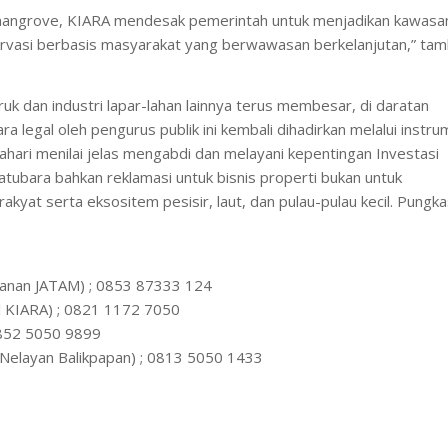
mangrove, KIARA mendesak pemerintah untuk menjadikan kawasa
rvasi berbasis masyarakat yang berwawasan berkelanjutan,” ta
ruk dan industri lapar-lahan lainnya terus membesar, di daratan
ra legal oleh pengurus publik ini kembali dihadirkan melalui instr
ri menilai jelas mengabdi dan melayani kepentingan Investasi
tubara bahkan reklamasi untuk bisnis properti bukan untuk
kyat serta eksositem pesisir, laut, dan pulau-pulau kecil. Pungk
awanan JATAM) ; 0853 87333 124
al KIARA) ; 0821 1172 7050
0852 5050 9899
Nelayan Balikpapan) ; 0813 5050 1433