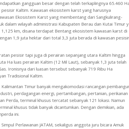
endapatkan gangguan besar dengan telah terkaplingnya 65.460 H
 pesisir Kaltim. Kawasan ekosistem karst yang harusnya
awasan Ekosistem Karst yang membentang dari Sangkulirang-
k dalam wilayah administrasi Kabupaten Berau dan Kutai Timur 
g 1,125 km, disana terdapat Bentang ekosistem kawasan karst di
gan 1,9 juta hektar dari total 3,3 juta berada di kawasan pesisi
ratan pesisir tapi juga di perairan sepanjang utara Kaltim hingga
uta Ha luas perairan Kaltim (12 Mil Laut), sebanyak 1,3 juta telah
as. Ironisnya dari luasan tersebut sebanyak 719 Ribu Ha
n Tradisional Kaltim.
Kalimantan Timur banyak mengakomodasi rancangan pembangu
ndustri, perdagangan energi, pertambangan, pertanian, perikanan
iran Perda, terminal khusus tercatat sebanyak 121 lokasi. Namun
erminal khusus tidak banyak dicantumkan. Dengan demikian, ada
perda ini.
si Simpul Perlawanan JATAM, sekaligus anggota juru bicara Amuk