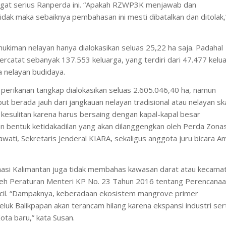
gat serius Ranperda ini. “Apakah RZWP3K menjawab dan
tidak maka sebaiknya pembahasan ini mesti dibatalkan dan ditolak,
kiman nelayan hanya dialokasikan seluas 25,22 ha saja. Padahal
ercatat sebanyak 137.553‬ keluarga, yang terdiri dari 47.477 kelu
a nelayan budidaya.
 perikanan tangkap dialokasikan seluas 2.605.046,40 ha, namun
 berada jauh dari jangkauan nelayan tradisional atau nelayan sk
n kesulitan karena harus bersaing dengan kapal-kapal besar
n bentuk ketidakadilan yang akan dilanggengkan oleh Perda Zonas
wati, Sekretaris Jenderal KIARA, sekaligus anggota juru bicara A
nasi Kalimantan juga tidak membahas kawasan darat atau kecama
leh Peraturan Menteri KP No. 23 Tahun 2016 tentang Perencana
Kecil. “Dampaknya, keberadaan ekosistem mangrove primer
uk Balikpapan akan terancam hilang karena ekspansi industri ser
ta baru,” kata Susan.