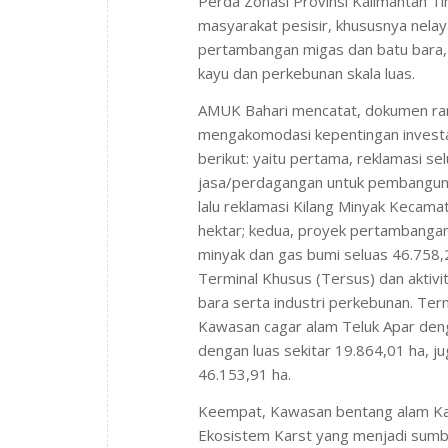
Perda Zonasi Provinsi Kalimantan Ti
masyarakat pesisir, khususnya nelay
pertambangan migas dan batu bara, r
kayu dan perkebunan skala luas.
AMUK Bahari mencatat, dokumen ran
mengakomodasi kepentingan investas
berikut: yaitu pertama, reklamasi s
jasa/perdagangan untuk pembangunan 
lalu reklamasi Kilang Minyak Kecam
hektar; kedua, proyek pertambangan 
minyak dan gas bumi seluas 46.758,
Terminal Khusus (Tersus) dan aktivi
bara serta industri perkebunan. Ter
Kawasan cagar alam Teluk Apar deng
dengan luas sekitar 19.864,01 ha, j
46.153,91 ha.
Keempat, Kawasan bentang alam Kars
Ekosistem Karst yang menjadi sumbe