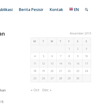
blikasi
Berita Pesisir
Kontak
EN
an
November 2019
M
T
W
T
F
S
S
1
2
3
4
5
6
7
8
9
10
11
12
13
14
15
16
17
18
19
20
21
22
23
24
25
26
27
28
29
30
« Oct
Dec »
akan
19.