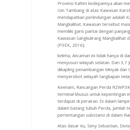
Provinsi Kaltim kedepannya akan m
Izin Tambang di atas Kawasan Karst
mendapatkan perlindungan adalah K
Mangkalihat. Kawasan tersebut masu
memiliki garis pantai dengan panjan
Kawasan Sangkulirang Mangkalihat den
(P3EK, 2016);
kelima, Ancaman ini tidak hanya di da
menyusuri wilayah selatan. Dari 3,7 J
dikapling penambangan Minyak dan G
menyerobot wilayah tangkapan nelaya
Keenam, Rancangan Perda RZWP3K 
terminal khusus untuk kepentingan i
terdapat di perairan. Di dalam lamp
dalam batang tubuh Perda, jumlah t
pertentangan substansi di dalam Ran
Atas dasar itu, Seny Sebastian, Divi