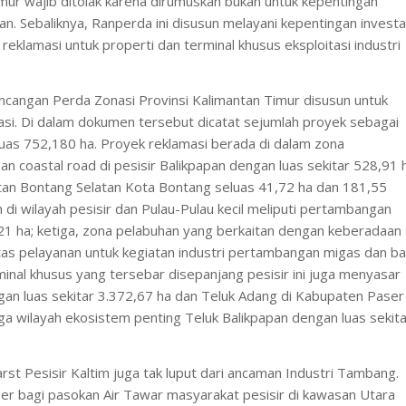
mur wajib ditolak karena dirumuskan bukan untuk kepentingan
an. Sebaliknya, Ranperda ini disusun melayani kepentingan investa
eklamasi untuk properti dan terminal khusus eksploitasi industri
cangan Perda Zonasi Provinsi Kalimantan Timur disusun untuk
i. Di dalam dokumen tersebut dicatat sejumlah proyek sebagai
eluas 752,180 ha. Proyek reklamasi berada di dalam zona
coastal road di pesisir Balikpapan dengan luas sekitar 528,91 
atan Bontang Selatan Kota Bontang seluas 41,72 ha dan 181,55
di wilayah pesisir dan Pulau-Pulau kecil meliputi pertambangan
21 ha; ketiga, zona pelabuhan yang berkaitan dengan keberadaan
tas pelayanan untuk kegiatan industri pertambangan migas dan ba
minal khusus yang tersebar disepanjang pesisir ini juga menyasar
an luas sekitar 3.372,67 ha dan Teluk Adang di Kabupaten Paser
uga wilayah ekosistem penting Teluk Balikpapan dengan luas sekit
t Pesisir Kaltim juga tak luput dari ancaman Industri Tambang.
r bagi pasokan Air Tawar masyarakat pesisir di kawasan Utara