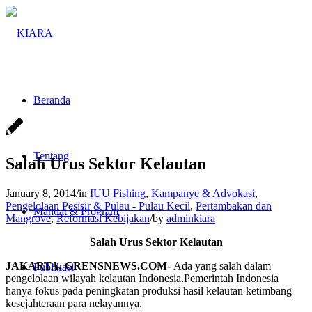
Beranda
Tentang
Salah Urus Sektor Kelautan
January 8, 2014
/
in
IUU Fishing
,
Kampanye & Advokasi
,
Pengelolaan Pesisir & Pulau - Pulau Kecil
,
Pertambakan dan
Mandat & Program
Mangrove
,
Reformasi Kebijakan
/
by
adminkiara
Salah Urus Sektor Kelautan
JAKARTA, GRENSNEWS.COM-
Ada yang salah dalam
Publikasi
pengelolaan wilayah kelautan Indonesia.Pemerintah Indonesia
hanya fokus pada peningkatan produksi hasil kelautan ketimbang
kesejahteraan para nelayannya.