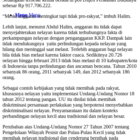
sebesar Rp 917.706.222.
Menu
Menu
“Meski anggaran meningkat tapi tidak pro-rakyat,” imbuh Halim.
Lebih lanjut, menurut Abdul Halim, anggaran itu tidak dapat
menyejahterakan nelayan karena tidak terhubungnya fakta di
perkampungan nelayan dengan penganggaran KKP. Dampak lain
tidak mendukungnya yaitu perlindungan kepada nelayan yang
hilang dan meninggal saat melaut. Terlebih anggaran bagi nelayan
bila tidak bias melaut karena faktor cuaca. Sedikitnya 20.726
nelayan hingga februari 2013 tidak bias melaut di 10 kabupaten/kota
di Indonesia tanpa perlindungan dan ancaman bencana. Tahun 2010
sebanyak 86 orang, 2011 sebanyak 149, dan 2012 sebanyak 186
orang.
Sebagai contoh kebijakan yang tidak memihak pada rakyat,
khususnya nelayan yaitu implementasi Undang-Undang Nomor 18
tahun 2012 tentang pangan. UU itu dinilai tidak memihak
diskriminasi persamaan perlakukan yang berpotensi menyebabkan
diskriminalisasi nelayan. Penyamarataan itu dalam konteks
perbandingan nelayan kecil atau tradisional dan nelayan besar.
Perubahan atas Undang-Undang Nomor 27 Tahun 2007 tentang
Pengelolaan Wilayah Pesisir dan Pulau-Pulau Kecil yang tidak
memihak nelayan tradisional dan cenderung berpihak pada