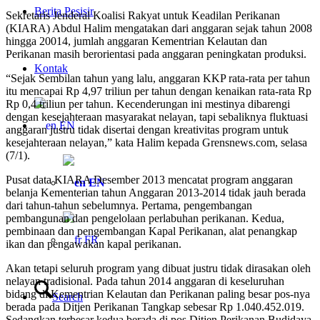
Berita Pesisir
Sekretaris Jenderal Koalisi Rakyat untuk Keadilan Perikanan
(KIARA) Abdul Halim mengatakan dari anggaran sejak tahun 2008
hingga 20014, jumlah anggaran Kementrian Kelautan dan
Perikanan masih berorientasi pada anggaran peningkatan produksi.
Kontak
“Sejak Sembilan tahun yang lalu, anggaran KKP rata-rata per tahun
itu mencapai Rp 4,97 triliun per tahun dengan kenaikan rata-rata Rp
Rp 0,4 triliun per tahun. Kecenderungan ini mestinya dibarengi
dengan kesejahteraan masyarakat nelayan, tapi sebaliknya fluktuasi
EN
anggaran justru tidak disertai dengan kreativitas program untuk
kesejahteraan nelayan,” kata Halim kepada Grensnews.com, selasa
(7/1).
Pusat data KIARA Desember 2013 mencatat program anggaran
EN
belanja Kementerian tahun Anggaran 2013-2014 tidak jauh berada
dari tahun-tahun sebelumnya. Pertama, pengembangan
pembangunan dan pengelolaan perlabuhan perikanan. Kedua,
pembinaan dan pengembangan Kapal Perikanan, alat penangkap
FR
ikan dan pengawakan kapal perikanan.
Akan tetapi seluruh program yang dibuat justru tidak dirasakan oleh
nelayan tradisional. Pada tahun 2014 anggaran di keseluruhan
bidang di Kementrian Kelautan dan Perikanan paling besar pos-nya
Search
berada pada Ditjen Perikanan Tangkap sebesar Rp 1.040.452.019.
Sedangkan terbesar kedua berada di pos Ditjen Perikanan Budidaya