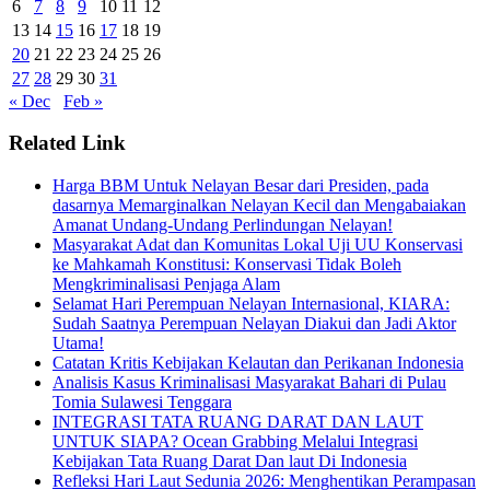
6
7
8
9
10
11
12
13
14
15
16
17
18
19
20
21
22
23
24
25
26
27
28
29
30
31
« Dec
Feb »
Related Link
Harga BBM Untuk Nelayan Besar dari Presiden, pada
dasarnya Memarginalkan Nelayan Kecil dan Mengabaiakan
Amanat Undang-Undang Perlindungan Nelayan!
Masyarakat Adat dan Komunitas Lokal Uji UU Konservasi
ke Mahkamah Konstitusi: Konservasi Tidak Boleh
Mengkriminalisasi Penjaga Alam
Selamat Hari Perempuan Nelayan Internasional, KIARA:
Sudah Saatnya Perempuan Nelayan Diakui dan Jadi Aktor
Utama!
Catatan Kritis Kebijakan Kelautan dan Perikanan Indonesia
Analisis Kasus Kriminalisasi Masyarakat Bahari di Pulau
Tomia Sulawesi Tenggara
INTEGRASI TATA RUANG DARAT DAN LAUT
UNTUK SIAPA? Ocean Grabbing Melalui Integrasi
Kebijakan Tata Ruang Darat Dan laut Di Indonesia
Refleksi Hari Laut Sedunia 2026: Menghentikan Perampasan