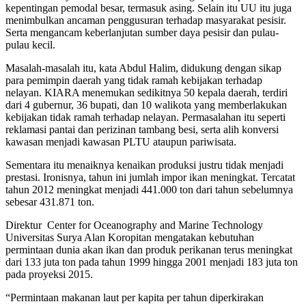
kepentingan pemodal besar, termasuk asing. Selain itu UU itu juga
menimbulkan ancaman penggusuran terhadap masyarakat pesisir.
Serta mengancam keberlanjutan sumber daya pesisir dan pulau-
pulau kecil.
Masalah-masalah itu, kata Abdul Halim, didukung dengan sikap
para pemimpin daerah yang tidak ramah kebijakan terhadap
nelayan. KIARA menemukan sedikitnya 50 kepala daerah, terdiri
dari 4 gubernur, 36 bupati, dan 10 walikota yang memberlakukan
kebijakan tidak ramah terhadap nelayan. Permasalahan itu seperti
reklamasi pantai dan perizinan tambang besi, serta alih konversi
kawasan menjadi kawasan PLTU ataupun pariwisata.
Sementara itu menaiknya kenaikan produksi justru tidak menjadi
prestasi. Ironisnya, tahun ini jumlah impor ikan meningkat. Tercatat
tahun 2012 meningkat menjadi 441.000 ton dari tahun sebelumnya
sebesar 431.871 ton.
Direktur Center for Oceanography and Marine Technology
Universitas Surya Alan Koropitan mengatakan kebutuhan
permintaan dunia akan ikan dan produk perikanan terus meningkat
dari 133 juta ton pada tahun 1999 hingga 2001 menjadi 183 juta ton
pada proyeksi 2015.
“Permintaan makanan laut per kapita per tahun diperkirakan