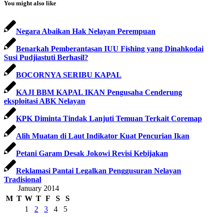
You might also like
Negara Abaikan Hak Nelayan Perempuan
Benarkah Pemberantasan IUU Fishing yang Dinahkodai
Susi Pudjiastuti Berhasil?
BOCORNYA SERIBU KAPAL
KAJI BBM KAPAL IKAN Pengusaha Cenderung
eksploitasi ABK Nelayan
KPK Diminta Tindak Lanjuti Temuan Terkait Coremap
Alih Muatan di Laut Indikator Kuat Pencurian Ikan
Petani Garam Desak Jokowi Revisi Kebijakan
Reklamasi Pantai Legalkan Penggusuran Nelayan
Tradisional
January 2014
M
T
W
T
F
S
S
1
2
3
4
5