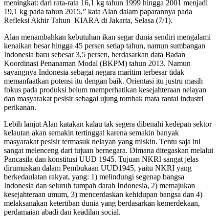
meningkat: dari rata-rata 16,1 kg tahun 1999 hingga 2001 menjadi
19,1 kg pada tahun 2015,” kata Alan dalam paparannya pada
Refleksi Akhir Tahun KIARA di Jakarta, Selasa (7/1).
Alan menambahkan kebutuhan ikan segar dunia sendiri mengalami
kenaikan besar hingga 45 persen setiap tahun, namun sumbangan
Indonesia baru sebesar 3,5 persen, berdasarkan data Badan
Koordinasi Penanaman Modal (BKPM) tahun 2013. Namun
sayangnya Indonesia sebagai negara maritim terbesar tidak
memanfaatkan potensi itu dengan baik. Orientasi itu justru masih
fokus pada produksi belum memperhatikan kesejahteraan nelayan
dan masyarakat pesisir sebagai ujung tombak mata rantai industri
perikanan.
Lebih lanjut Alan katakan kalau tak segera dibenahi kedepan sektor
kelautan akan semakin tertinggal karena semakin banyak
masyarakat pesisir termasuk nelayan yang miskin. Tentu saja ini
sangat melenceng dari tujuan bernegara. Dimana ditegaskan melalui
Pancasila dan konstitusi UUD 1945. Tujuan NKRI sangat jelas
dirumuskan dalam Pembukaan UUD1945, yaitu NKRI yang
berkedaulatan rakyat, yang: 1) melindungi segenap bangsa
Indonesia dan seluruh tumpah darah Indonesia, 2) memajukan
kesejahteraan umum, 3) mencerdaskan kehidupan bangsa dan 4)
melaksanakan ketertiban dunia yang berdasarkan kemerdekaan,
perdamaian abadi dan keadilan social.