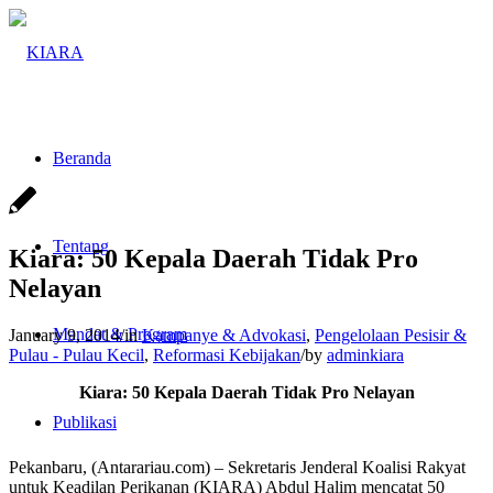
Beranda
Tentang
Kiara: 50 Kepala Daerah Tidak Pro
Nelayan
Mandat & Program
January 9, 2014
/
in
Kampanye & Advokasi
,
Pengelolaan Pesisir &
Pulau - Pulau Kecil
,
Reformasi Kebijakan
/
by
adminkiara
Kiara: 50 Kepala Daerah Tidak Pro Nelayan
Publikasi
Pekanbaru, (Antarariau.com) – Sekretaris Jenderal Koalisi Rakyat
untuk Keadilan Perikanan (KIARA) Abdul Halim mencatat 50