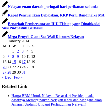
Nelayan enam daerah peringati hari perikanan sedunia
Kapal Pencuri Ikan Diloloskan, KKP Perlu Banding ke MA
Benarkah Pemberantasan IUU Fishing yang Dinahkodai
Susi Pudjiastuti Berhasil?
Mega Proyek Giant Sea Wall Diprotes Nelayan
January 2014
M
T
W
T
F
S
S
1
2
3
4
5
6
7
8
9
10
11
12
13
14
15
16
17
18
19
20
21
22
23
24
25
26
27
28
29
30
31
« Dec
Feb »
Related Link
Harga BBM Untuk Nelayan Besar dari Presiden, pada
dasarnya Memarginalkan Nelayan Kecil dan Mengabaiakan
Amanat Undang-Undang Perlindungan Nelayan!