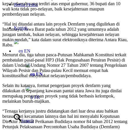
kepala daerah yang terdiri atas empat gubernur, 36 bupati dan 10
Berita Pesisir
wali kota tidak pro-nelayan, baik kesejahteraan maupun
pemberdayaan nelayan.
“Hal ini ditandai antara lain proyek Demfarm yang digulirkan di
Kontak
Indramayu, Jawa Barat pada tahun 2012 yang umumnya adalah
juragan tambak, bukan nelayan, sehingga kesejahteraan nelayan
makin rendah,” kata dalam surat elektroniknya diterima Antara Riau,
Rabu.
EN
Menurut dia, tiga tahun pasca-Putusan Mahkamah Konstitusi terkait
pembatalan pasal-pasal HP3 (Hak Pengusahaan Perairan Pesisir) di
dalam Undang-Undang Nomor 27 Tahun 2007 tentang Pengelolaan
Wilayah Pesisir dan Pulau-pulau Kecil memuat empat hak
EN
konstitusional masyarakat nelayan/pembudidaya.
Selain itu katanya, format pengerjaan proyek denfarm yang
dilakukan di sepanjang kawasan pantai utara Jawa itu juga dinilai
merupakan pengerjaan proyek yang tidak berbasis kelompok,
FR
melainkan buruh-majikan.
“Tenaga kerjanya justru didatangkan dari luar desa atau bahkan
berasal dari kecamatan lainnya dan hal ini menyalahi Keputusan
Search
Direktur Jenderal Perikanan Budidaya nomor 84 tahun 2012 tentang
Petunjuk Pelaksanaan Percontohan Usaha Budidaya (Demfarm)