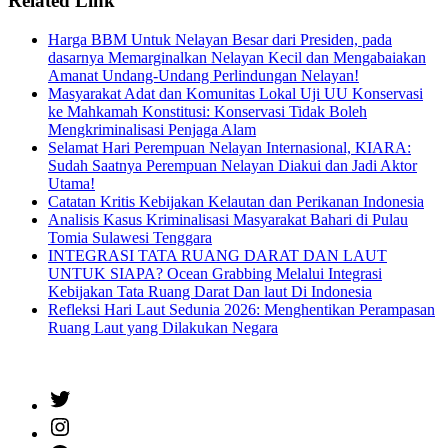
Related Link
Harga BBM Untuk Nelayan Besar dari Presiden, pada
dasarnya Memarginalkan Nelayan Kecil dan Mengabaiakan
Amanat Undang-Undang Perlindungan Nelayan!
Masyarakat Adat dan Komunitas Lokal Uji UU Konservasi
ke Mahkamah Konstitusi: Konservasi Tidak Boleh
Mengkriminalisasi Penjaga Alam
Selamat Hari Perempuan Nelayan Internasional, KIARA:
Sudah Saatnya Perempuan Nelayan Diakui dan Jadi Aktor
Utama!
Catatan Kritis Kebijakan Kelautan dan Perikanan Indonesia
Analisis Kasus Kriminalisasi Masyarakat Bahari di Pulau
Tomia Sulawesi Tenggara
INTEGRASI TATA RUANG DARAT DAN LAUT
UNTUK SIAPA? Ocean Grabbing Melalui Integrasi
Kebijakan Tata Ruang Darat Dan laut Di Indonesia
Refleksi Hari Laut Sedunia 2026: Menghentikan Perampasan
Ruang Laut yang Dilakukan Negara
Twitter
Instagram