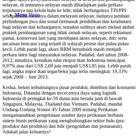
nelayan, di antaranya nelayan masih dihadapkan pada perkara
terputusnya tata kelola hulu ke hilir; tidak berfungsinya TPI/PPI
Menu
Menu
sebagaimana mestinya dalam melayani nelayan; tiadanya jaminan
perlindungan jiwa dan sosial (termasuk pendidikan dan kesehatan)
bagi nelayan dan keluarganya; semakin sulitnya akses melaut akibat
praktek pembangunan yang tidak ramah nelayan, seperti reklamasi
pantai, konservasi laut yang membatasi akses nelayan, dsb; serta
ancaman bencana yang terjadi di wilayah pesisir dan pulau-pulau
kecil. Lebih parah lagi, akses BBM bersubsidi masih menjadi
perkara laten bagi masyarakat nelayan. Padahal, dari tahun 2008-
2012, misalnya, kenaikan nilai ekspor ikan Indonesia mencapai
9,97% atau dari US$ 2,69 juta menjadi US$3,85 juta. Lebih parah
lagi, angka impor ikan segar/beku juga terus meningkat: 19,33%
sejak 2008 – Juni 2013.
Kedua, belum terhubungnya pusat produksi, distribusi dan konsumsi
Indonesia. Ditandai dengan tercecernya daya saing logistik
Indonesia di peringkat ke-59 dunia atau berada jauh di bawah
Singapura, Malaysia, Thailand dan Vietnam. Padahal, mandat
Undang-Undang Nomor 45 Tahun 2009 tentang Perikanan
mengamanahkan pengelolaan sumber daya perikanan berbasis
sistem bisnis perikanan yang menghubungkan sektor hulu (pra-
produksi dan produksi) dan hilir (pengolahan dan pemasaran).
Adakah jalan keluarnya?