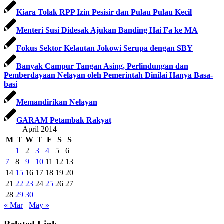
Kiara Tolak RPP Izin Pesisir dan Pulau Pulau Kecil
Menteri Susi Didesak Ajukan Banding Hai Fa ke MA
Fokus Sektor Kelautan Jokowi Serupa dengan SBY
Banyak Campur Tangan Asing, Perlindungan dan
Pemberdayaan Nelayan oleh Pemerintah Dinilai Hanya Basa-
basi
Memandirikan Nelayan
GARAM Petambak Rakyat
April 2014
M
T
W
T
F
S
S
1
2
3
4
5
6
7
8
9
10
11
12
13
14
15
16
17
18
19
20
21
22
23
24
25
26
27
28
29
30
« Mar
May »