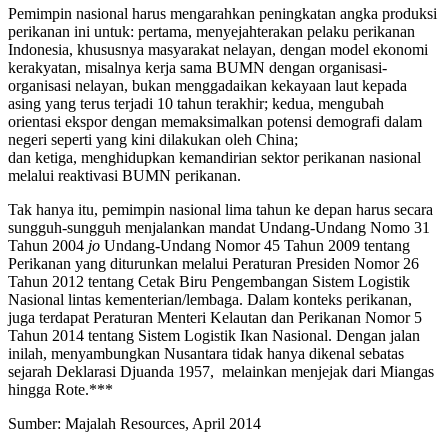
Pemimpin nasional harus mengarahkan peningkatan angka produksi
perikanan ini untuk: pertama, menyejahterakan pelaku perikanan
Indonesia, khususnya masyarakat nelayan, dengan model ekonomi
kerakyatan, misalnya kerja sama BUMN dengan organisasi-
organisasi nelayan, bukan menggadaikan kekayaan laut kepada
asing yang terus terjadi 10 tahun terakhir; kedua, mengubah
orientasi ekspor dengan memaksimalkan potensi demografi dalam
negeri seperti yang kini dilakukan oleh China;
dan ketiga, menghidupkan kemandirian sektor perikanan nasional
melalui reaktivasi BUMN perikanan.
Tak hanya itu, pemimpin nasional lima tahun ke depan harus secara
sungguh-sungguh menjalankan mandat Undang-Undang Nomo 31
Tahun 2004
jo
Undang-Undang Nomor 45 Tahun 2009 tentang
Perikanan yang diturunkan melalui Peraturan Presiden Nomor 26
Tahun 2012 tentang Cetak Biru Pengembangan Sistem Logistik
Nasional lintas kementerian/lembaga. Dalam konteks perikanan,
juga terdapat Peraturan Menteri Kelautan dan Perikanan Nomor 5
Tahun 2014 tentang Sistem Logistik Ikan Nasional. Dengan jalan
inilah, menyambungkan Nusantara tidak hanya dikenal sebatas
sejarah Deklarasi Djuanda 1957, melainkan menjejak dari Miangas
hingga Rote.***
Sumber: Majalah Resources, April 2014