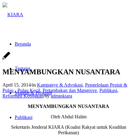
Beranda
Tentang
MENYAMBUNGKAN NUSANTARA
April 15, 2014
/
in
Kampanye & Advokasi
,
Pengelolaan Pesisir &
Pulau - Pulau Kecil
,
Pertambakan dan Mangrove
,
Publikasi
,
Mandat & Program
Reformasi Kebijakan
/
by
adminkiara
MENYAMBUNGKAN NUSANTARA
Oleh Abdul Halim
Publikasi
Sekretaris Jenderal KIARA (Koalisi Rakyat untuk Keadilan
Perikanan)