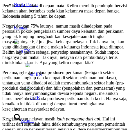
Berita Pesisir
Pemilu 2014 sudah di depan mata. Keliru memilih pemimpin bervisi
kelautan akan berimbas pada kian kelamnya masa depan bangsa
Indonesia selang 5 tahun ke depan.
Negeri dengan 75% lautnya, namun masih dihadapkan pada
Kontak
persoalan pokok pengelolaan sumber daya kelautan dan perikanan
yang tak kunjung menghadirkan kesejahteraan di tingkat
masyarakatnya: 6,2 juta jiwa keluarga nelayan. Tak hanya itu, ikan
yang dihidangkan di meja makan keluarga Indonesia juga diimpor.
EN
Belum lagi garam sebagai penyedap masakannya. Sudah impor,
harganya pun mahal. Tak ayal, nelayan dan pembudidaya terus
dimiskinkan. Ironis. Apa yang keliru dengan kita?
Pertama, sebagai negara produsen perikanan (ketiga di sektor
EN
perikanan tangkap dan keempat di sektor perikanan budidaya),
tantangan yang dihadapi adalah menyambungkan sektor hulu (pra-
produksi dan produksi) dan hilir (pengolahan dan pemasaran) yang
tidak hanya menyumbangkan devisa kepada negara, melainkan
FR
harus merembes kepada produsen perikanan skala kecil. Hanya saja,
kenaikan ini tidak dibarengi dengan turut meningkatnya
kesejahteraan masyarakat nelayan.
Kesejahteraan nelayan masih
jauh panggang dari api
. Hal ini
Search
terlihat dari sejumlah fakta tidak terhubungnya program pemerintah
dengan upaya penyejahteraan nelayan di desa pesisir/perkampungan