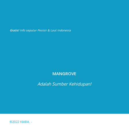
Gratis!
Info seputar Pesisir & Laut Indonesia
MANGROVE
Adalah Sumber Kehidupan!
©2022 KIARA. -
Enfold WordPress Theme by Kriesi