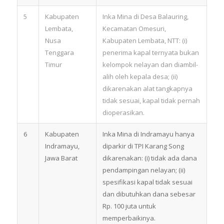
5
Kabupaten
Inka Mina di Desa Balauring,
Lembata,
Kecamatan Omesuri,
Nusa
Kabupaten Lembata, NTT: (i)
Tenggara
penerima kapal ternyata bukan
Timur
kelompok nelayan dan diambil-
alih oleh kepala desa; (ii)
dikarenakan alat tangkapnya
tidak sesuai, kapal tidak pernah
dioperasikan.
6
Kabupaten
Inka Mina di Indramayu hanya
Indramayu,
diparkir di TPI Karang Song
Jawa Barat
dikarenakan: (i) tidak ada dana
pendampingan nelayan; (ii)
spesifikasi kapal tidak sesuai
dan dibutuhkan dana sebesar
Rp. 100 juta untuk
memperbaikinya.