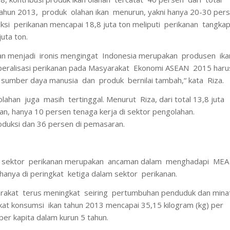
tahun 2013, produk olahan ikan menurun, yakni hanya 20-30 per
duksi perikanan mencapai 18,8 juta ton meliputi perikanan tangkap
uta ton.
nan menjadi ironis mengingat Indonesia merupakan produsen ika
Liberalisasi perikanan pada Masyarakat Ekonomi ASEAN 2015 haru
 sumber daya manusia dan produk bernilai tambah,“ kata Riza.
lahan juga masih tertinggal. Menurut Riza, dari total 13,8 juta
nan, hanya 10 persen tenaga kerja di sektor pengolahan.
roduksi dan 36 persen di pemasaran.
ng sektor perikanan merupakan ancaman dalam menghadapi MEA
hanya di peringkat ketiga dalam sektor perikanan.
arakat terus meningkat seiring pertumbuhan penduduk dan min
ngkat konsumsi ikan tahun 2013 mencapai 35,15 kilogram (kg) per
per kapita dalam kurun 5 tahun.