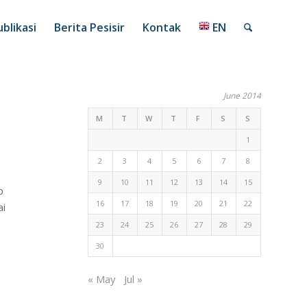
blikasi
Berita Pesisir
Kontak
EN
June 2014
M
T
W
T
F
S
S
1
2
3
4
5
6
7
8
9
10
11
12
13
14
15
p
16
17
18
19
20
21
22
ai
23
24
25
26
27
28
29
30
« May
Jul »