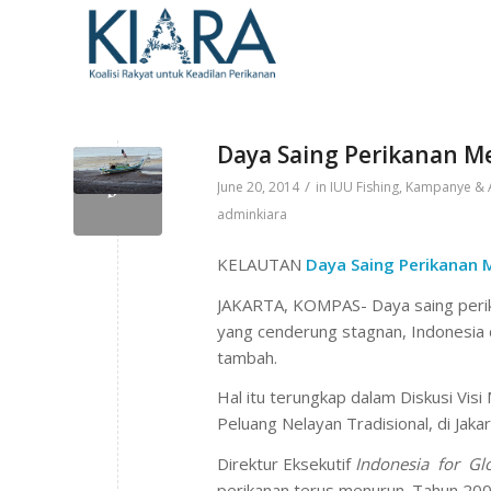
Daya Saing Perikanan 
/
June 20, 2014
in
IUU Fishing
,
Kampanye & 
adminkiara
KELAUTAN
Daya Saing Perikanan 
JAKARTA, KOMPAS- Daya saing perik
yang cenderung stagnan, Indonesia 
tambah.
Hal itu terungkap dalam Diskusi Vis
Peluang Nelayan Tradisional, di Jaka
Direktur Eksekutif
Indonesia for Glo
perikanan terus menurun. Tahun 2008