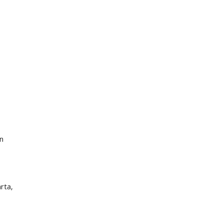
n
rta,