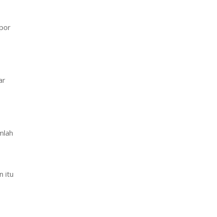
por
gar
mlah
 itu