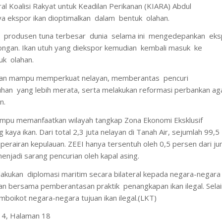
al Koalisi Rakyat untuk Keadilan Perikanan (KIARA) Abdul
 ekspor ikan dioptimalkan dalam bentuk olahan.
ai produsen tuna terbesar dunia selama ini mengedepankan eks
ongan. Ikan utuh yang diekspor kemudian kembali masuk ke
uk olahan.
kan mampu memperkuat nelayan, memberantas pencuri
han yang lebih merata, serta melakukan reformasi perbankan a
n.
mampu memanfaatkan wilayah tangkap Zona Ekonomi Eksklusif
kaya ikan. Dari total 2,3 juta nelayan di Tanah Air, sejumlah 99,5
 perairan kepulauan. ZEEI hanya tersentuh oleh 0,5 persen dari ju
menjadi sarang pencurian oleh kapal asing.
kukan diplomasi maritim secara bilateral kepada negara-negara
an bersama pemberantasan praktik penangkapan ikan ilegal. Selain
emboikot negara-negara tujuan ikan ilegal.(LKT)
14, Halaman 18