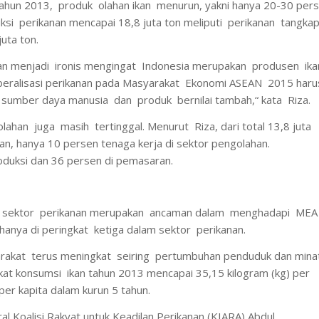
tahun 2013, produk olahan ikan menurun, yakni hanya 20-30 per
duksi perikanan mencapai 18,8 juta ton meliputi perikanan tangkap
uta ton.
nan menjadi ironis mengingat Indonesia merupakan produsen ika
Liberalisasi perikanan pada Masyarakat Ekonomi ASEAN 2015 haru
 sumber daya manusia dan produk bernilai tambah,“ kata Riza.
lahan juga masih tertinggal. Menurut Riza, dari total 13,8 juta
nan, hanya 10 persen tenaga kerja di sektor pengolahan.
roduksi dan 36 persen di pemasaran.
ng sektor perikanan merupakan ancaman dalam menghadapi MEA
hanya di peringkat ketiga dalam sektor perikanan.
arakat terus meningkat seiring pertumbuhan penduduk dan min
ngkat konsumsi ikan tahun 2013 mencapai 35,15 kilogram (kg) per
per kapita dalam kurun 5 tahun.
al Koalisi Rakyat untuk Keadilan Perikanan (KIARA) Abdul