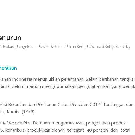
Menurun
/
Advokasi
,
Pengelolaan Pesisir & Pulau - Pulau Kecil
,
Reformasi Kebijakan
by
Menurun
anan Indonesia menunjukkan pelemahan. Selain perikanan tangka
dinilai belum mampu mengoptimalkan pengolahan ikan yang bernil
i Misi Kelautan dan Perikanan Calon Presiden 2014: Tantangan dan
rta, Kamis (19/6).
bal Justice
Riza Damanik mengemukakan, pengolahan produk
, kontribusi produk ikan olahan tercatat 40 persen dari total