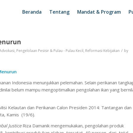
Beranda
Tentang
Mandat & Program
Pu
Menurun
/
Advokasi
,
Pengelolaan Pesisir & Pulau - Pulau Kecil
,
Reformasi Kebijakan
by
Menurun
anan Indonesia menunjukkan pelemahan. Selain perikanan tangka
dinilai belum mampu mengoptimalkan pengolahan ikan yang bernil
i Misi Kelautan dan Perikanan Calon Presiden 2014: Tantangan dan
rta, Kamis (19/6).
bal Justice
Riza Damanik mengemukakan, pengolahan produk
, kontribusi produk ikan olahan tercatat 40 persen dari total