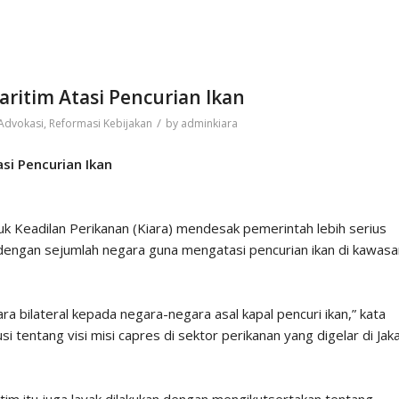
aritim Atasi Pencurian Ikan
/
Advokasi
,
Reformasi Kebijakan
by
adminkiara
si Pencurian Ikan
ntuk Keadilan Perikanan (Kiara) mendesak pemerintah lebih serius
dengan sejumlah negara guna mengatasi pencurian ikan di kawasa
ra bilateral kepada negara-negara asal kapal pencuri ikan,” kata
i tentang visi misi capres di sektor perikanan yang digelar di Jaka
tim itu juga layak dilakukan dengan mengikutsertakan tentang