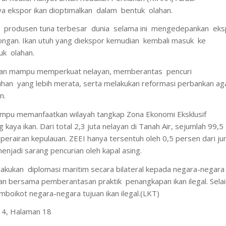
 ekspor ikan dioptimalkan dalam bentuk olahan.
ai produsen tuna terbesar dunia selama ini mengedepankan eks
ongan. Ikan utuh yang diekspor kemudian kembali masuk ke
uk olahan.
kan mampu memperkuat nelayan, memberantas pencuri
han yang lebih merata, serta melakukan reformasi perbankan a
n.
mampu memanfaatkan wilayah tangkap Zona Ekonomi Eksklusif
kaya ikan. Dari total 2,3 juta nelayan di Tanah Air, sejumlah 99,5
 perairan kepulauan. ZEEI hanya tersentuh oleh 0,5 persen dari ju
menjadi sarang pencurian oleh kapal asing.
kukan diplomasi maritim secara bilateral kepada negara-negara
an bersama pemberantasan praktik penangkapan ikan ilegal. Selain
emboikot negara-negara tujuan ikan ilegal.(LKT)
14, Halaman 18