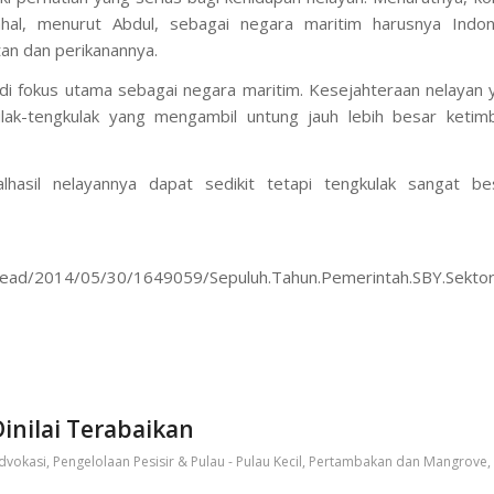
dahal, menurut Abdul, sebagai negara maritim harusnya Indon
n dan perikanannya.
di fokus utama sebagai negara maritim. Kesejahteraan nelayan 
lak-tengkulak yang mengambil untung jauh lebih besar ketim
lhasil nelayannya dapat sedikit tetapi tengkulak sangat bes
ead/2014/05/30/1649059/Sepuluh.Tahun.Pemerintah.SBY.Sektor.Pe
inilai Terabaikan
dvokasi
,
Pengelolaan Pesisir & Pulau - Pulau Kecil
,
Pertambakan dan Mangrove
,