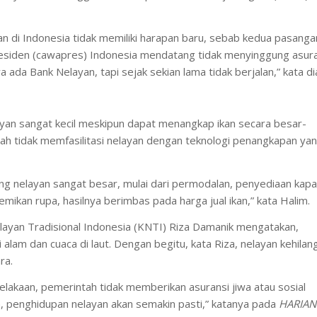
 di Indonesia tidak memiliki harapan baru, sebab kedua pasanga
presiden (cawapres) Indonesia mendatang tidak menyinggung asur
ya ada Bank Nelayan, tapi sejak sekian lama tidak berjalan,” kata di
an sangat kecil meskipun dapat menangkap ikan secara besar-
ah tidak memfasilitasi nelayan dengan teknologi penangkapan ya
g nelayan sangat besar, mulai dari permodalan, penyediaan kapa
mikan rupa, hasilnya berimbas pada harga jual ikan,” kata Halim.
yan Tradisional Indonesia (KNTI) Riza Damanik mengatakan,
 alam dan cuaca di laut. Dengan begitu, kata Riza, nelayan kehilan
ra.
celakaan, pemerintah tidak memberikan asuransi jiwa atau sosial
kan, penghidupan nelayan akan semakin pasti,” katanya pada
HARIAN