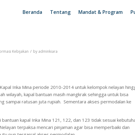
Beranda
Tentang
Mandat & Program
Pu
/
ormasi Kebijakan
by
adminkiara
pal Inka Mina periode 2010-2014 untuk kelompok nelayan hing
mlah wilayah, kapal bantuan masih mangkrak sehingga untuk bisa
ng sampai ratusan juta rupiah. Sementara akses permodalan ke
si bantuan kapal Inka Mina 121, 122, dan 123 tidak sesuai kebutuh
. Nelayan terpaksa mencari pinjaman agar bisa memperbaiki dan
itu pun terganjal akses permodalan.