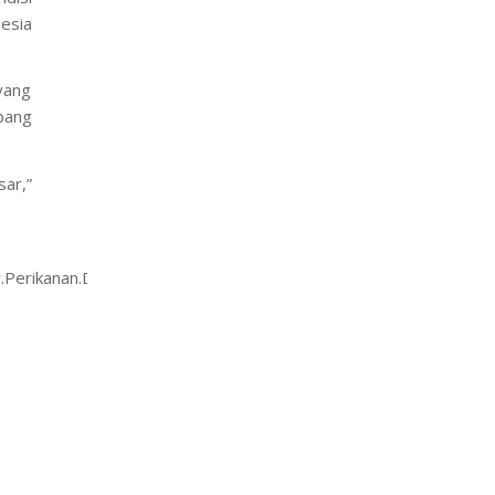
esia
yang
bang
ar,”
rikanan.Dikelola.secara.Liberal