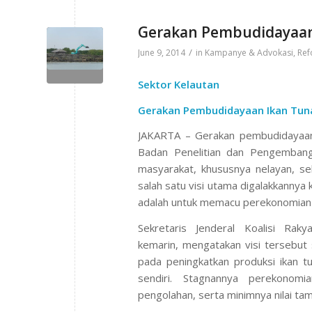
Gerakan Pembudidayaan
/
June 9, 2014
in
Kampanye & Advokasi
,
Ref
Sektor Kelautan
Gerakan Pembudidayaan Ikan Tun
JAKARTA – Gerakan pembudidayaan 
Badan Penelitian dan Pengembanga
masyarakat, khususnya nelayan, seb
salah satu visi utama digalakkannya 
adalah untuk memacu perekonomian n
Sekretaris Jenderal Koalisi Raky
kemarin, mengatakan visi tersebut
pada peningkatkan produksi ikan t
sendiri. Stagnannya perekonomi
pengolahan, serta minimnya nilai ta