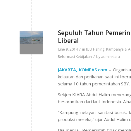
Sepuluh Tahun Pemerinta
Liberal
/
June 9, 2014
in
IUU Fishing
,
Kampanye & A
/
Reformasi Kebijakan
by
adminkiara
JAKARTA, KOMPAS.com
– Organisas
kelautan dan perikanan saat ini lib
selama 10 tahun pemerintahan SBY.
Sekjen KIARA Abdul Halim menerangka
besaran ikan dari laut Indonesia. Alh
“Kampung nelayan sanitasi buruk, 
produksi mereka,” ujar Abdul Halim d
Dia menilai, Pemerintah tidak memil