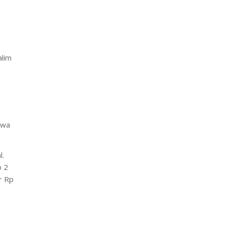
alim
iwa
l.
p 2
ar Rp