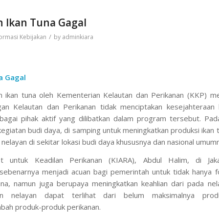
 Ikan Tuna Gagal
/
ormasi Kebijakan
by
adminkiara
a Gagal
ikan tuna oleh Kementerian Kelautan dan Perikanan (KKP) mel
n Kelautan dan Perikanan tidak menciptakan kesejahteraan 
agai pihak aktif yang dilibatkan dalam program tersebut. Pada
kegiatan budi daya, di samping untuk meningkatkan produksi ikan 
elayan di sekitar lokasi budi daya khususnya dan nasional umum
at untuk Keadilan Perikanan (KIARA), Abdul Halim, di Jaka
 sebenarnya menjadi acuan bagi pemerintah untuk tidak hanya f
una, namun juga berupaya meningkatkan keahlian dari pada nel
an nelayan dapat terlihat dari belum maksimalnya produ
mbah produk-produk perikanan.