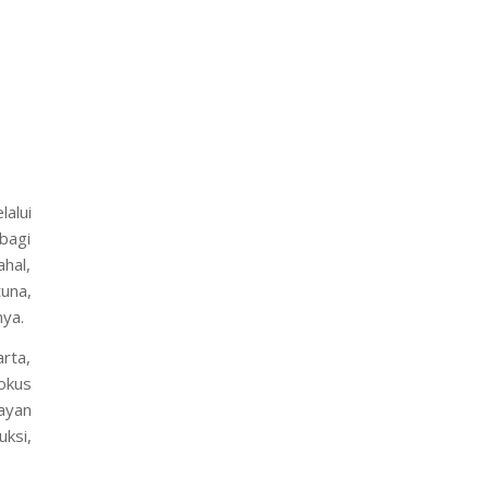
alui
bagi
hal,
tuna,
nya.
rta,
okus
ayan
ksi,