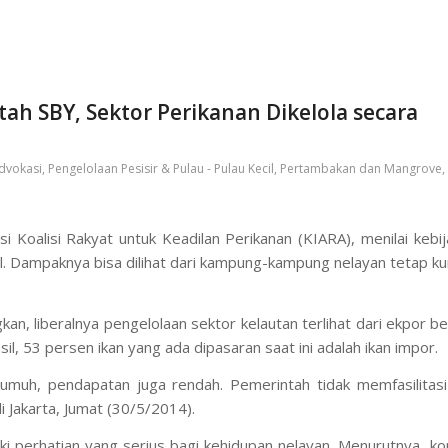
h SBY, Sektor Perikanan Dikelola secara
dvokasi
,
Pengelolaan Pesisir & Pulau - Pulau Kecil
,
Pertambakan dan Mangrove
,
i Koalisi Rakyat untuk Keadilan Perikanan (KIARA), menilai kebi
eral. Dampaknya bisa dilihat dari kampung-kampung nelayan tetap 
n, liberalnya pengelolaan sektor kelautan terlihat dari ekpor b
asil, 53 persen ikan yang ada dipasaran saat ini adalah ikan impor.
kumuh, pendapatan juga rendah. Pemerintah tidak memfasilitasi
i Jakarta, Jumat (30/5/2014).
iki perhatian yang serius bagi kehidupan nelayan. Menurutnya, ko