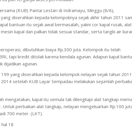
rsama (KUB) Pantai Lestari di Indramayu, Minggu (8/6),
 yang diserahkan kepada kelompoknya sejak akhir tahun 2011 sa
pal bantuan itu sejak awal bermasalah, yakni cor kapal rusak, alat
 mesin kapal dan palkan tidak sesuai standar, serta tangki air kur
eroperasi, dibutuhkan biaya Rp.300 juta. Kelompok itu telah
I, tapi kredit ditolak karena kendala agunan. Adapun kapal bant
uk dijadikan agunan.
na 199 yang diserahkan kepada kelompok nelayan sejak tahun 2011
al 2014 setelah KUB Layar Sempadau melakukan sejumlah perbaik
mengatakan, kapal itu semula tak dilengkapi alat tangkap mema
r. Untuk perbaikan alat tangkap, nelayan mengeluarkan Rp.100 jut
adi 700 meter. (LKT).
 hal 18