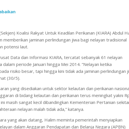
rabaikan
(Sekjen) Koalisi Rakyat Untuk Keadilan Perikanan (KIARA) Abdul H
m memberikan jaminan perlindungan jiwa bagi nelayan tradisional
n potensi laut.
Pusat Data dan Informasi KIARA, tercatat sebanyak 61 nelayan
ia dalam periode Januari hingga Mei 2014. “Nelayan ketika
a risiko besar, tapi hingga kini tidak ada jaminan perlindungan j
mat (30/5).
an yang disediakan untuk sektor kelautan dan perikanan nasiona
garan di bidang kelautan dan perikanan terus meningkat yakni R
an ini masih sangat kecil dibandingkan Kementerian Pertanian sekit
jahteraan nelayan malah tidak ada,” katanya.
ara yang akan datang, Halim meminta pemerintah menyiapkan
nelayan dalam Anggaran Pendapatan dan Belanja Negara (APBN)