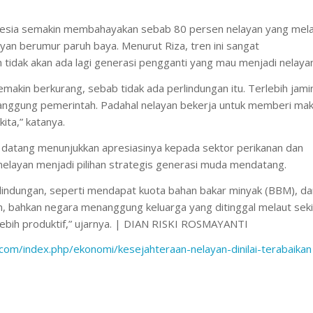
nesia semakin membahayakan sebab 80 persen nelayan yang mel
an berumur paruh baya. Menurut Riza, tren ini sangat
tidak akan ada lagi generasi pengganti yang mau menjadi nelayan
makin berkurang, sebab tidak ada perlindungan itu. Terlebih jami
ditanggung pemerintah. Padahal nelayan bekerja untuk memberi ma
ita,” katanya.
 datang menunjukkan apresiasinya kepada sektor perikanan dan
nelayan menjadi pilihan strategis generasi muda mendatang.
rlindungan, seperti mendapat kuota bahan bakar minyak (BBM), d
n, bahkan negara menanggung keluarga yang ditinggal melaut sek
lebih produktif,” ujarnya. | DIAN RISKI ROSMAYANTI
.com/index.php/ekonomi/kesejahteraan-nelayan-dinilai-terabaikan