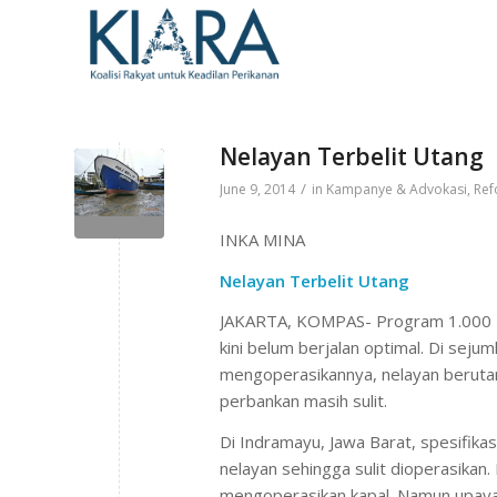
Nelayan Terbelit Utang
/
June 9, 2014
in
Kampanye & Advokasi
,
Ref
INKA MINA
Nelayan Terbelit Utang
JAKARTA, KOMPAS- Program 1.000 Ka
kini belum berjalan optimal. Di seju
mengoperasikannya, nelayan beruta
perbankan masih sulit.
Di Indramayu, Jawa Barat, spesifika
nelayan sehingga sulit dioperasikan
mengoperasikan kapal. Namun upaya 