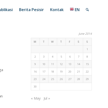
blikasi
Berita Pesisir
Kontak
EN
June 2014
M
T
W
T
F
S
S
1
2
3
4
5
6
7
8
9
10
11
12
13
14
15
ga
16
17
18
19
20
21
22
23
24
25
26
27
28
29
30
an
« May
Jul »