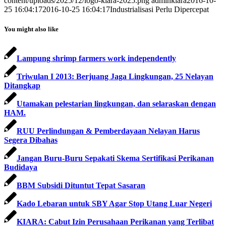
content/uploads/2025/12/logo-kiara-2025.png
adminkiara
2016-10-
25 16:04:17
2016-10-25 16:04:17
Industrialisasi Perlu Dipercepat
You might also like
Lampung shrimp farmers work independently
Triwulan I 2013: Berjuang Jaga Lingkungan, 25 Nelayan
Ditangkap
Utamakan pelestarian lingkungan, dan selaraskan dengan
HAM.
RUU Perlindungan & Pemberdayaan Nelayan Harus
Segera Dibahas
Jangan Buru-Buru Sepakati Skema Sertifikasi Perikanan
Budidaya
BBM Subsidi Dituntut Tepat Sasaran
Kado Lebaran untuk SBY Agar Stop Utang Luar Negeri
KIARA: Cabut Izin Perusahaan Perikanan yang Terlibat