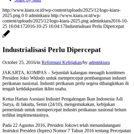
http://www.kiara.or.id/wp-content/uploads/2025/12/logo-kiara-
2025.png
0
0
adminkiara
http://www.kiara.or.id/wp-
content/uploads/2025/12/logo-kiara-2025.png
adminkiara
2016-10-
25 16:04:17
2016-10-25 16:04:17
Industrialisasi Perlu Dipercepat
Industrialisasi Perlu Dipercepat
October 25, 2016
/
in
Reformasi Kebijakan
/
by
adminkiara
JAKARTA, KOMPAS – Sejumlah kalangan menagih komitmen
Presiden Joko Widodo untuk mempercepat pembangunan industri
perikanan nasional. Industri perikanan perlu segera dibangkitkan di
tengah ketidakpastian iklim usaha.
Ketua Harian Asosiasi Industri Pengalengan Ikan Indonesia Adi
Surya, di Jakarta, Senin (24/10), mengemukakan, kebijakan
pemerintah untuk mempercepat industri perikanan nasional belum
terlihat implementasinya.
Pada 22 Agustus 2016, Presiden Jokowi telah menandatangani
Instruksi Presiden (Inpres) Nomor 7 Tahun 2016 tentang Percepatan