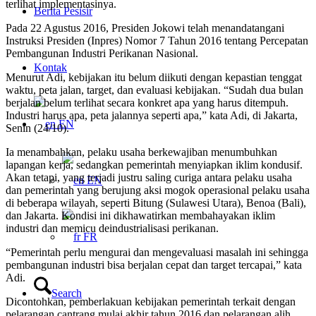
terlihat implementasinya.
Berita Pesisir
Pada 22 Agustus 2016, Presiden Jokowi telah menandatangani
Instruksi Presiden (Inpres) Nomor 7 Tahun 2016 tentang Percepatan
Pembangunan Industri Perikanan Nasional.
Kontak
Menurut Adi, kebijakan itu belum diikuti dengan kepastian tenggat
waktu, peta jalan, target, dan evaluasi kebijakan. “Sudah dua bulan
berjalan belum terlihat secara konkret apa yang harus ditempuh.
Industri harus apa, peta jalannya seperti apa,” kata Adi, di Jakarta,
EN
Senin (24/10).
Ia menambahkan, pelaku usaha berkewajiban menumbuhkan
lapangan kerja, sedangkan pemerintah menyiapkan iklim kondusif.
Akan tetapi, yang terjadi justru saling curiga antara pelaku usaha
EN
dan pemerintah yang berujung aksi mogok operasional pelaku usaha
di beberapa wilayah, seperti Bitung (Sulawesi Utara), Benoa (Bali),
dan Jakarta. Kondisi ini dikhawatirkan membahayakan iklim
industri dan memicu deindustrialisasi perikanan.
FR
“Pemerintah perlu mengurai dan mengevaluasi masalah ini sehingga
pembangunan industri bisa berjalan cepat dan target tercapai,” kata
Adi.
Search
Dicontohkan, pemberlakuan kebijakan pemerintah terkait dengan
pelarangan cantrang mulai akhir tahun 2016 dan pelarangan alih