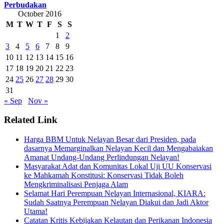
Perbudakan
October 2016
M
T
W
T
F
S
S
1
2
3
4
5
6
7
8
9
10
11
12
13
14
15
16
17
18
19
20
21
22
23
24
25
26
27
28
29
30
31
« Sep
Nov »
Related Link
Harga BBM Untuk Nelayan Besar dari Presiden, pada
dasarnya Memarginalkan Nelayan Kecil dan Mengabaiakan
Amanat Undang-Undang Perlindungan Nelayan!
Masyarakat Adat dan Komunitas Lokal Uji UU Konservasi
ke Mahkamah Konstitusi: Konservasi Tidak Boleh
Mengkriminalisasi Penjaga Alam
Selamat Hari Perempuan Nelayan Internasional, KIARA:
Sudah Saatnya Perempuan Nelayan Diakui dan Jadi Aktor
Utama!
Catatan Kritis Kebijakan Kelautan dan Perikanan Indonesia