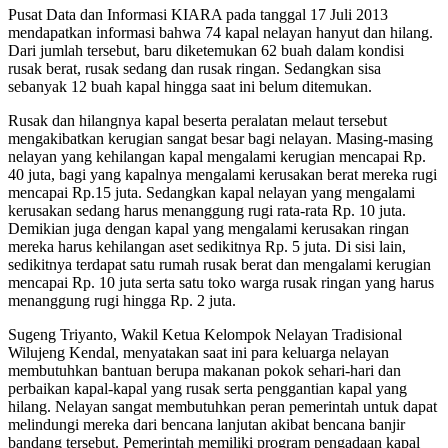
Pusat Data dan Informasi KIARA pada tanggal 17 Juli 2013
mendapatkan informasi bahwa 74 kapal nelayan hanyut dan hilang.
Dari jumlah tersebut, baru diketemukan 62 buah dalam kondisi
rusak berat, rusak sedang dan rusak ringan. Sedangkan sisa
sebanyak 12 buah kapal hingga saat ini belum ditemukan.
Rusak dan hilangnya kapal beserta peralatan melaut tersebut
mengakibatkan kerugian sangat besar bagi nelayan. Masing-masing
nelayan yang kehilangan kapal mengalami kerugian mencapai Rp.
40 juta, bagi yang kapalnya mengalami kerusakan berat mereka rugi
mencapai Rp.15 juta. Sedangkan kapal nelayan yang mengalami
kerusakan sedang harus menanggung rugi rata-rata Rp. 10 juta.
Demikian juga dengan kapal yang mengalami kerusakan ringan
mereka harus kehilangan aset sedikitnya Rp. 5 juta. Di sisi lain,
sedikitnya terdapat satu rumah rusak berat dan mengalami kerugian
mencapai Rp. 10 juta serta satu toko warga rusak ringan yang harus
menanggung rugi hingga Rp. 2 juta.
Sugeng Triyanto, Wakil Ketua Kelompok Nelayan Tradisional
Wilujeng Kendal, menyatakan saat ini para keluarga nelayan
membutuhkan bantuan berupa makanan pokok sehari-hari dan
perbaikan kapal-kapal yang rusak serta penggantian kapal yang
hilang. Nelayan sangat membutuhkan peran pemerintah untuk dapat
melindungi mereka dari bencana lanjutan akibat bencana banjir
bandang tersebut. Pemerintah memiliki program pengadaan kapal