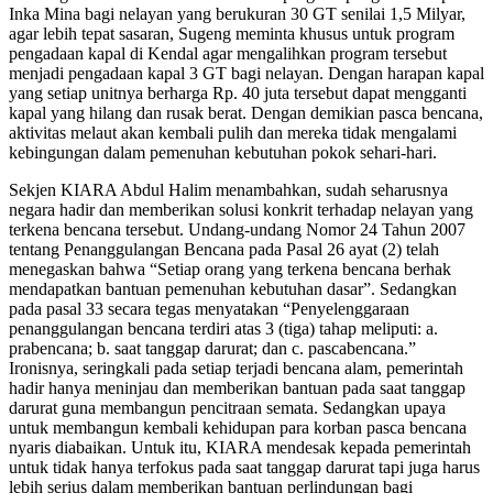
Inka Mina bagi nelayan yang berukuran 30 GT senilai 1,5 Milyar,
agar lebih tepat sasaran, Sugeng meminta khusus untuk program
pengadaan kapal di Kendal agar mengalihkan program tersebut
menjadi pengadaan kapal 3 GT bagi nelayan. Dengan harapan kapal
yang setiap unitnya berharga Rp. 40 juta tersebut dapat mengganti
kapal yang hilang dan rusak berat. Dengan demikian pasca bencana,
aktivitas melaut akan kembali pulih dan mereka tidak mengalami
kebingungan dalam pemenuhan kebutuhan pokok sehari-hari.
Sekjen KIARA Abdul Halim menambahkan, sudah seharusnya
negara hadir dan memberikan solusi konkrit terhadap nelayan yang
terkena bencana tersebut. Undang-undang Nomor 24 Tahun 2007
tentang Penanggulangan Bencana pada Pasal 26 ayat (2) telah
menegaskan bahwa “Setiap orang yang terkena bencana berhak
mendapatkan bantuan pemenuhan kebutuhan dasar”. Sedangkan
pada pasal 33 secara tegas menyatakan “Penyelenggaraan
penanggulangan bencana terdiri atas 3 (tiga) tahap meliputi: a.
prabencana; b. saat tanggap darurat; dan c. pascabencana.”
Ironisnya, seringkali pada setiap terjadi bencana alam, pemerintah
hadir hanya meninjau dan memberikan bantuan pada saat tanggap
darurat guna membangun pencitraan semata. Sedangkan upaya
untuk membangun kembali kehidupan para korban pasca bencana
nyaris diabaikan. Untuk itu, KIARA mendesak kepada pemerintah
untuk tidak hanya terfokus pada saat tanggap darurat tapi juga harus
lebih serius dalam memberikan bantuan perlindungan bagi