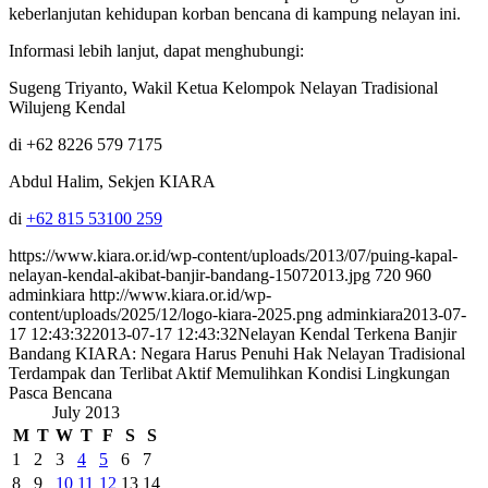
keberlanjutan kehidupan korban bencana di kampung nelayan ini.
Informasi lebih lanjut, dapat menghubungi:
Sugeng Triyanto, Wakil Ketua Kelompok Nelayan Tradisional
Wilujeng Kendal
di +62 8226 579 7175
Abdul Halim, Sekjen KIARA
di
+62 815 53100 259
https://www.kiara.or.id/wp-content/uploads/2013/07/puing-kapal-
nelayan-kendal-akibat-banjir-bandang-15072013.jpg
720
960
adminkiara
http://www.kiara.or.id/wp-
content/uploads/2025/12/logo-kiara-2025.png
adminkiara
2013-07-
17 12:43:32
2013-07-17 12:43:32
Nelayan Kendal Terkena Banjir
Bandang KIARA: Negara Harus Penuhi Hak Nelayan Tradisional
Terdampak dan Terlibat Aktif Memulihkan Kondisi Lingkungan
Pasca Bencana
July 2013
M
T
W
T
F
S
S
1
2
3
4
5
6
7
8
9
10
11
12
13
14