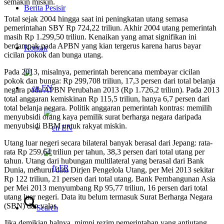
semakin miskin.
Berita Pesisir
Total sejak 2004 hingga saat ini peningkatan utang semasa
pemerintahan SBY Rp 724,22 triliun. Akhir 2004 utang pemerintah
masih Rp 1.299,50 triliun. Kenaikan yang amat signifikan ini
berdampak pada APBN yang kian tergerus karena harus bayar
Kontak
cicilan pokok dan bunga utang.
Pada 2013, misalnya, pemerintah berencana membayar cicilan
pokok dan bunga: Rp 299,708 triliun, 17,3 persen dari total belanja
EN
negara pada APBN Perubahan 2013 (Rp 1.726,2 triliun). Pada 2013
total anggaran kemiskinan Rp 115,5 triliun, hanya 6,7 persen dari
total belanja negara. Politik anggaran pemerintah kontras: memilih
menyubsidi orang kaya pemilik surat berharga negara daripada
menyubsidi BBM untuk rakyat miskin.
EN
Utang luar negeri secara bilateral banyak berasal dari Jepang: rata-
rata Rp 259,64 triliun per tahun, 38,3 persen dari total utang per
tahun. Utang dari hubungan multilateral yang berasal dari Bank
FR
Dunia, menurut data Dirjen Pengelola Utang, per Mei 2013 sekitar
Rp 122 triliun, 21 persen dari total utang. Bank Pembangunan Asia
per Mei 2013 menyumbang Rp 95,77 triliun, 16 persen dari total
utang luar negeri. Data itu belum termasuk Surat Berharga Negara
(SBN) dan valas.
Search
Jika demikian halnya, mimpi rezim pemerintahan yang antiutang