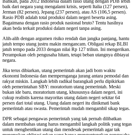
Bahkan, pada 2012 Indonesia dalam rasio utang dengan PDB lebih
baik dari negara yang mengalami krisis, seperti Italia (127 persen),
Jerman (82 persen), Jepang (237 persen), atau AS (106,5 persen).
Rasio PDB adalah total produksi dalam negeri beserta asing.
Bagaimana dengan rasio produk nasional bruto? Tentu hasilnya
akan beda terkait produksi dalam negeri tanpa asing.
Alih-alih dengan argumen risiko rendah dan jangka panjang, hantu
jatuh tempo utang justru makin mengancam. Obligasi rekap BLBI
jatuh tempo pada 2033 dengan nilai Rp 127 triliun. Ini mengerikan.
Perampokan oleh pengusaha hitam, tetapi beban utangnya dibiayai
negara.
Jika terus dibiarkan, utang pemerintah akan jadi bom waktu
ekonomi Indonesia dan mempernganga jurang antara pemodal dan
rakyat miskin. Langkah lebih radikal barangkali perlu dipikirkan
oleh pemerintahan SBY: moratorium utang pemerintah. Meski
bukan ide baru, moratorium utang, khususnya dalam negeri, ini
cukup realistis karena mayoritas utang dalam negeri sekitar 64
persen dari total utang. Utang dalam negeri itu dinikmati bank
pemerintah atau swasta. Pemerintah mudah mengambil sikap tegas.
DPR sebagai pengawas pemerintah yang tak pernah dilibatkan
dalam membahas utang harus mengambil langkah politik yang tegas
untuk menghentikan utang dan mendesak pemerintah agar tak
meneruskan obligasi rekap yang hanya menguntungkan pengusaha