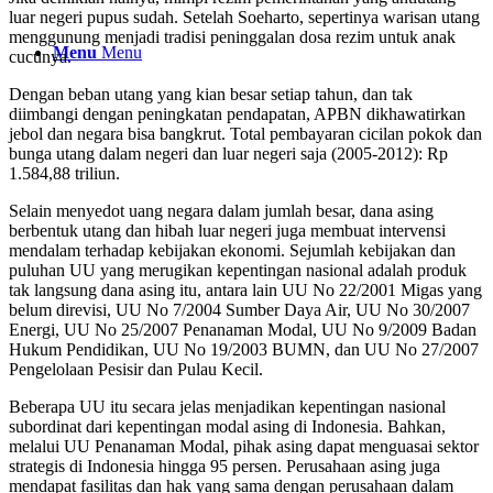
luar negeri pupus sudah. Setelah Soeharto, sepertinya warisan utang
menggunung menjadi tradisi peninggalan dosa rezim untuk anak
Menu
Menu
cucunya.
Dengan beban utang yang kian besar setiap tahun, dan tak
diimbangi dengan peningkatan pendapatan, APBN dikhawatirkan
jebol dan negara bisa bangkrut. Total pembayaran cicilan pokok dan
bunga utang dalam negeri dan luar negeri saja (2005-2012): Rp
1.584,88 triliun.
Selain menyedot uang negara dalam jumlah besar, dana asing
berbentuk utang dan hibah luar negeri juga membuat intervensi
mendalam terhadap kebijakan ekonomi. Sejumlah kebijakan dan
puluhan UU yang merugikan kepentingan nasional adalah produk
tak langsung dana asing itu, antara lain UU No 22/2001 Migas yang
belum direvisi, UU No 7/2004 Sumber Daya Air, UU No 30/2007
Energi, UU No 25/2007 Penanaman Modal, UU No 9/2009 Badan
Hukum Pendidikan, UU No 19/2003 BUMN, dan UU No 27/2007
Pengelolaan Pesisir dan Pulau Kecil.
Beberapa UU itu secara jelas menjadikan kepentingan nasional
subordinat dari kepentingan modal asing di Indonesia. Bahkan,
melalui UU Penanaman Modal, pihak asing dapat menguasai sektor
strategis di Indonesia hingga 95 persen. Perusahaan asing juga
mendapat fasilitas dan hak yang sama dengan perusahaan dalam