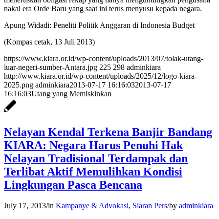
nakal era Orde Baru yang saat ini terus menyusu kepada negara.
Apung Widadi: Peneliti Politik Anggaran di Indonesia Budget
(Kompas cetak, 13 Juli 2013)
https://www.kiara.or.id/wp-content/uploads/2013/07/tolak-utang-
luar-negeri-sumber-Antara.jpg
225
298
adminkiara
http://www.kiara.or.id/wp-content/uploads/2025/12/logo-kiara-
2025.png
adminkiara
2013-07-17 16:16:03
2013-07-17
16:16:03
Utang yang Memiskinkan
Nelayan Kendal Terkena Banjir Bandang
KIARA: Negara Harus Penuhi Hak
Nelayan Tradisional Terdampak dan
Terlibat Aktif Memulihkan Kondisi
Lingkungan Pasca Bencana
July 17, 2013
/
in
Kampanye & Advokasi
,
Siaran Pers
/
by
adminkiara