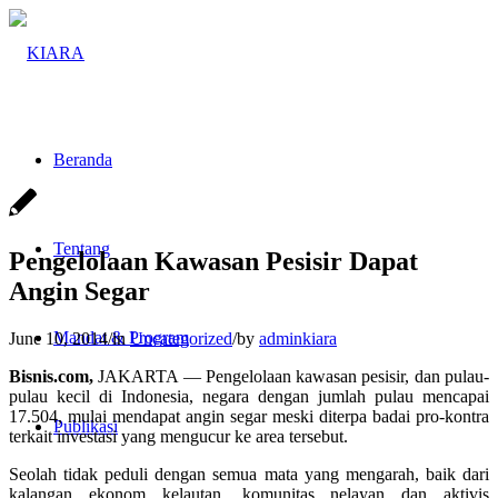
Beranda
Tentang
Pengelolaan Kawasan Pesisir Dapat
Angin Segar
Mandat & Program
June 10, 2014
/
in
Uncategorized
/
by
adminkiara
Bisnis.com,
JAKARTA — Pengelolaan kawasan pesisir, dan pulau-
pulau kecil di Indonesia, negara dengan jumlah pulau mencapai
17.504, mulai mendapat angin segar meski diterpa badai pro-kontra
Publikasi
terkait investasi yang mengucur ke area tersebut.
Seolah tidak peduli dengan semua mata yang mengarah, baik dari
kalangan ekonom kelautan, komunitas nelayan dan aktivis