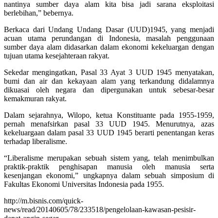
nantinya sumber daya alam kita bisa jadi sarana eksploitasi
berlebihan,” bebernya.
Berkaca dari Undang Undang Dasar (UUD)1945, yang menjadi
acuan utama perundangan di Indonesia, masalah penggunaan
sumber daya alam didasarkan dalam ekonomi kekeluargan dengan
tujuan utama kesejahteraan rakyat.
Sekedar mengingatkan, Pasal 33 Ayat 3 UUD 1945 menyatakan,
bumi dan air dan kekayaan alam yang terkandung didalamnya
dikuasai oleh negara dan dipergunakan untuk sebesar-besar
kemakmuran rakyat.
Dalam sejarahnya, Wilopo, ketua Konstituante pada 1955-1959,
pernah menafsirkan pasal 33 UUD 1945. Menurutnya, azas
kekeluargaan dalam pasal 33 UUD 1945 berarti penentangan keras
terhadap liberalisme.
“Liberalisme merupakan sebuah sistem yang, telah menimbulkan
praktik-praktik penghisapan manusia oleh manusia serta
kesenjangan ekonomi,” ungkapnya dalam sebuah simposium di
Fakultas Ekonomi Universitas Indonesia pada 1955.
http://m.bisnis.com/quick-
news/read/20140605/78/233518/pengelolaan-kawasan-pesisir-