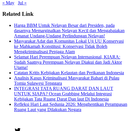
« May
Jul »
Related Link
Harga BBM Untuk Nelayan Besar dari Presiden, pada
dasarnya Memarginalkan Nelayan Kecil dan Mengabaiakan
Amanat Undang-Undang Perlindungan Nelayan!
Masyarakat Adat dan Komunitas Lokal Uji UU Konservasi
ke Mahkamah Konstitusi: Konservasi Tidak Boleh
Mengkriminalisasi Penjaga Alam
Selamat Hari Perempuan Nelayan Internasional, KIARA:
Sudah Saatnya Perempuan Nelayan Diakui dan Jadi Aktor
Utama!
Catatan Kritis Kebijakan Kelautan dan Perikanan Indonesia
Analisis Kasus Kriminalisasi Masyarakat Bahari di Pulau
Tomia Sulawesi Tenggara
INTEGRASI TATA RUANG DARAT DAN LAUT
UNTUK SIAPA? Ocean Grabbing Melalui Integrasi
Kebijakan Tata Ruang Darat Dan laut Di Indonesia
Refleksi Hari Laut Sedunia 2026: Menghentikan Perampasan
Ruang Laut yang Dilakukan Negara
Twitter