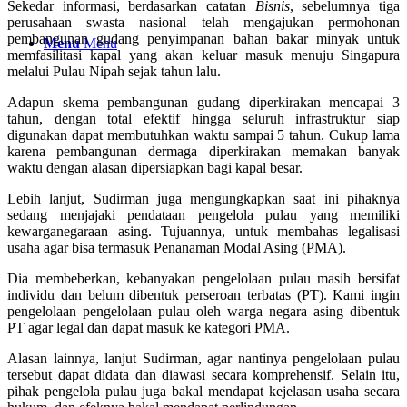
Sekedar informasi, berdasarkan catatan
Bisnis
, sebelumnya tiga
perusahaan swasta nasional telah mengajukan permohonan
pembangunan gudang penyimpanan bahan bakar minyak untuk
Menu
Menu
memfasilitasi kapal yang akan keluar masuk menuju Singapura
melalui Pulau Nipah sejak tahun lalu.
Adapun skema pembangunan gudang diperkirakan mencapai 3
tahun, dengan total efektif hingga seluruh infrastruktur siap
digunakan dapat membutuhkan waktu sampai 5 tahun. Cukup lama
karena pembangunan dermaga diperkirakan memakan banyak
waktu dengan alasan dipersiapkan bagi kapal besar.
Lebih lanjut, Sudirman juga mengungkapkan saat ini pihaknya
sedang menjajaki pendataan pengelola pulau yang memiliki
kewarganegaraan asing. Tujuannya, untuk membahas legalisasi
usaha agar bisa termasuk Penanaman Modal Asing (PMA).
Dia membeberkan, kebanyakan pengelolaan pulau masih bersifat
individu dan belum dibentuk perseroan terbatas (PT). Kami ingin
pengelolaan pengelolaan pulau oleh warga negara asing dibentuk
PT agar legal dan dapat masuk ke kategori PMA.
Alasan lainnya, lanjut Sudirman, agar nantinya pengelolaan pulau
tersebut dapat didata dan diawasi secara komprehensif. Selain itu,
pihak pengelola pulau juga bakal mendapat kejelasan usaha secara