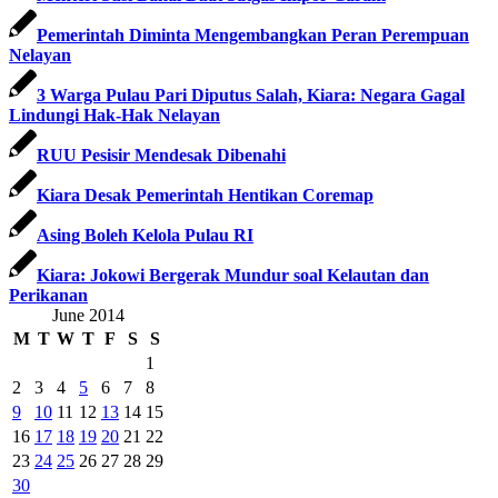
Pemerintah Diminta Mengembangkan Peran Perempuan
Nelayan
3 Warga Pulau Pari Diputus Salah, Kiara: Negara Gagal
Lindungi Hak-Hak Nelayan
RUU Pesisir Mendesak Dibenahi
Kiara Desak Pemerintah Hentikan Coremap
Asing Boleh Kelola Pulau RI
Kiara: Jokowi Bergerak Mundur soal Kelautan dan
Perikanan
June 2014
M
T
W
T
F
S
S
1
2
3
4
5
6
7
8
9
10
11
12
13
14
15
16
17
18
19
20
21
22
23
24
25
26
27
28
29
30