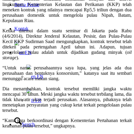
lingkungan, Kementerian Kelautan dan Perikanan (KKP) telah
Berita Pesisir
meneken kontrak yang nilainya mencapai Rp5,5 triliun dengan dua
perusahaan domestik untuk mengelola pulau Nipah, Batam,
Kepulauan Riau.
Kontak
Ketika ditemui dalam suatu seminar di Jakarta pada Rabu
(4/6/2014), Direktur Jenderal Kelautan, Pesisir, dan Pulau-Pulau
Kecil KKP Sudirman Saad mengungkapkan, kontrak tersebut telah
diteken pada pertengahan April tahun ini. Adapun, tujuan
pengelolaan pulau adalah untuk dijadikan gudang minyak (
oil
EN
storage
).
“Untuk nama perusahaannya saya lupa, yang jelas ada dua
perusahaan dan bentuknya konsorsium,” katanya saat itu sembari
EN
menunggu acara makan siang.
Dia menambahkan, kontrak tersebut memiliki jangka waktu
mencapai 30 tahun. Meski jangka waktu tersebut terbilang lama, dia
tidak khawatir akan terjadi perusakan. Alasannya, pihaknya telah
FR
menetapkan persyaratan yang cukup ketat terkait pengelolaan pulau
tersebut.
“Kami juga berkoordinasi dengan Kementerian Pertahanan terkait
Search
keamanan pulau tersebut,” ungkapnya.