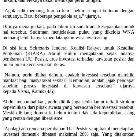
hukum, dan efeknya bakal mendapat perlindungan.
“Agak sulit memang, karena kami belum sempat bertemu dengan
semuanya. Baru beberapa pengelola saja,” ujarnya.
Dirinya menargetkan, pada tahun ini sudah ada kesepakatan untuk
hal tersebut. Sudirman menjelaskan, pulau yang dikelola WNA
memang lebih banyak mendatangkan wisatawan asing.
Di sisi lain, Sekretaris Jenderal Koalisi Rakyat untuk Keadilan
Perikanan (KIARA) Abdul Halim mengatakan sejak adanya
pembaruan UU Pesisir, arus investasi terhadap kawasan pesisir dan
pulau pulau kecil semakin deras.
“Namun, perlu dilihat dahulu, apakah investasi tersebut memiliki
manfaat bagi masyarakat sekitar? Kemudian, adalah jajak pendapat
sebelum proses investasi di kawasan tersebut?” ujarnya
kepada
Bisnis
, Kamis (4/6).
Abdul menambahkan, perlu ditilik juga lebih lanjut terkait struktur
kepemilikan dari pihak swasta yang berencana berinvestasi tersebut.
Meski dibilang domestik, belum tentu tidak ada kepemilikan asing
yang rentan dengan liberalisme.
“Apalagi ada rencana perubahan UU Pesisir yang bakal menetapkan
investasi domestik dibatasi maksimal 20% saja. Yang ditakutkan