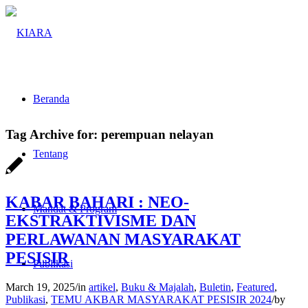
Beranda
Tag Archive for:
perempuan nelayan
Tentang
KABAR BAHARI : NEO-
Mandat & Program
EKSTRAKTIVISME DAN
PERLAWANAN MASYARAKAT
PESISIR
Publikasi
March 19, 2025
/
in
artikel
,
Buku & Majalah
,
Buletin
,
Featured
,
Publikasi
,
TEMU AKBAR MASYARAKAT PESISIR 2024
/
by