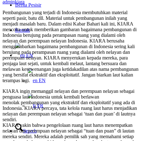
adminkiara
Berita Pesisir
Pembangunan yang terjadi di Indonesia membutuhkan material
seperti pasir, batu dll. Material untuk pembangunan inilah yang
menjadi masalah baru. Dalam edisi Kabar Bahari kali ini, KIARA
mencoba untuk memberikan gambaran bagaimana pembangunan di
Kontak
Indonesia berujung pada perampasan ruang yang dialami oleh
nelayan dan perempuan nelayan Indonesia. KIARA berusaha
menggambarkan bagaimana pembangunan di Indonesia sering kali
berujung pada perampasan ruang yang dialami oleh nelayan dan
EN
perempuan nelayan. KIARA menyerukan kepada mereka, para
penjaga laut sejati, untuk kembali melaut, lantang bersuara dan
melawan kesewenangan juga ketidakadilan atas nama pembangunan
yang bersifat ekstraktif dan eksploitatif. Jangan biarkan laut kalian
EN
terampas lagi.
KIARA ingin memanggil nelayan dan perempuan nelayan sebagai
penguasa laut Indonesia untuk kembali berlawan
menolak pembangunan yang ekstraktif dan eksploitatif yang ada di
FR
Indonesia. KIARA percaya, tata kelola ruang laut harus menjadikan
nelayan dan perempuan nelayan sebagai ‘tuan dan puan’ di lautnya
sendiri.
KIARA yakin bahwa pengelolaan ruang laut harus menempatkan
Search
nelayan dan perempuan nelayan sebagai “tuan dan puan” di lautan
mereka sendiri. Mereka adalah pemilik sah yang memahami setiap