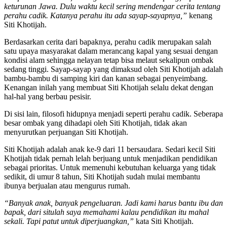
keturunan Jawa. Dulu waktu kecil sering mendengar cerita tentang
perahu cadik. Katanya perahu itu ada sayap-sayapnya,”
kenang
Siti Khotijah.
Berdasarkan cerita dari bapaknya, perahu cadik merupakan salah
satu upaya masyarakat dalam merancang kapal yang sesuai dengan
kondisi alam sehingga nelayan tetap bisa melaut sekalipun ombak
sedang tinggi. Sayap-sayap yang dimaksud oleh Siti Khotijah adalah
bambu-bambu di samping kiri dan kanan sebagai penyeimbang.
Kenangan inilah yang membuat Siti Khotijah selalu dekat dengan
hal-hal yang berbau pesisir.
Di sisi lain, filosofi hidupnya menjadi seperti perahu cadik. Seberapa
besar ombak yang dihadapi oleh Siti Khotijah, tidak akan
menyurutkan perjuangan Siti Khotijah.
Siti Khotijah adalah anak ke-9 dari 11 bersaudara. Sedari kecil Siti
Khotijah tidak pernah lelah berjuang untuk menjadikan pendidikan
sebagai prioritas. Untuk memenuhi kebutuhan keluarga yang tidak
sedikit, di umur 8 tahun, Siti Khotijah sudah mulai membantu
ibunya berjualan atau mengurus rumah.
“Banyak anak, banyak pengeluaran. Jadi kami harus bantu ibu dan
bapak, dari situlah saya memahami kalau pendidikan itu mahal
sekali. Tapi patut untuk diperjuangkan,”
kata Siti Khotijah.