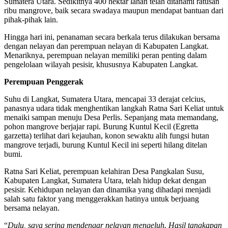
Sumatera Utara. Sedikitnya 400 hektar lahan telah ditanami ratusan
ribu mangrove, baik secara swadaya maupun mendapat bantuan dari
pihak-pihak lain.
Hingga hari ini, penanaman secara berkala terus dilakukan bersama
dengan nelayan dan perempuan nelayan di Kabupaten Langkat.
Menariknya, perempuan nelayan memiliki peran penting dalam
pengelolaan wilayah pesisir, khususnya Kabupaten Langkat.
Perempuan Penggerak
Suhu di Langkat, Sumatera Utara, mencapai 33 derajat celcius,
panasnya udara tidak menghentikan langkah Ratna Sari Keliat untuk
menaiki sampan menuju Desa Perlis. Sepanjang mata memandang,
pohon mangrove berjajar rapi. Burung Kuntul Kecil (Egretta
garzetta) terlihat dari kejauhan, konon sewaktu alih fungsi hutan
mangrove terjadi, burung Kuntul Kecil ini seperti hilang ditelan
bumi.
Ratna Sari Keliat, perempuan kelahiran Desa Pangkalan Susu,
Kabupaten Langkat, Sumatera Utara, telah hidup dekat dengan
pesisir. Kehidupan nelayan dan dinamika yang dihadapi menjadi
salah satu faktor yang menggerakkan hatinya untuk berjuang
bersama nelayan.
“
Dulu, saya sering mendengar nelayan mengeluh. Hasil tangkapan