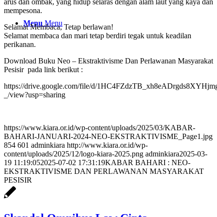
arus dan ombak, yang hidup selaras dengan alam laut yang kaya dan
mempesona.
Menu
Menu
Selamat Membaca, Tetap berlawan!
Selamat membaca dan mari tetap berdiri tegak untuk keadilan
perikanan.
Download Buku Neo – Ekstraktivisme Dan Perlawanan Masyarakat
Pesisir pada link berikut :
https://drive.google.com/file/d/1HC4FZdzTB_xh8eADrgds8XYHj
_/view?usp=sharing
https://www.kiara.or.id/wp-content/uploads/2025/03/KABAR-
BAHARI-JANUARI-2024-NEO-EKSTRAKTIVISME_Page1.jpg
854
601
adminkiara
http://www.kiara.or.id/wp-
content/uploads/2025/12/logo-kiara-2025.png
adminkiara
2025-03-
19 11:19:05
2025-07-02 17:31:19
KABAR BAHARI : NEO-
EKSTRAKTIVISME DAN PERLAWANAN MASYARAKAT
PESISIR