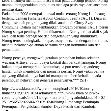
keberaniannya memimpin masyarakat patut diacungi jempol. Norng
mampu menggerakkan komunitas menjaga pesisirnya dari ancaman
pengrusakan.
Pada tahun 2008 merupakan awal mula seorang Norng Limheang
bertemu dengan Fisheries Action Coalition Team (FACT). Diawali
dengan sebuah program yang dilaksanakan di Chroy Svay
Commune. Dalam mengembangkan program bersama FACT, peran
Norng sangat penting. Hal ini dikarenakan Norng terlibat aktif sejak
awal dan terus berbagi ide dan pengetahuan yang dimilikinya.
Norng terus meningkatkan kapasitasnya bersama dengan komunitas
melalui pelatihan-pelatihan bersama dengan komunitas lain dan
pemerintah.
Norng percaya, mengawali gerakan perubahan bukan sekadar
wacana. Artinya, butuh upaya konkrit dan perkuat jaringan. Norng
bukan hanya memperkuat komunitas, ia pun terus bergandengan
tangan untuk mengelola dan menjaga pesisir. Norng yakin bahwa
apa yang dilakukannya hari ini mampu memberi kebaikan pada
perempuan nelayan dan generasi penerusnya.*** (SH)
https://www.kiara.or.id/wp-content/uploads/2016/10/norng-
limheang.jpg
509
1024
adminkiara
http://www.kiara.or.id/wp-
content/uploads/2025/12/logo-kiara-2025.png
adminkiara
2016-02-
25 12:56:57
2022-04-27 03:16:46
Norng Limheang: Pemimpin
Perempuan Pengelolaan Sumber Daya Pesisir dari Kamboja