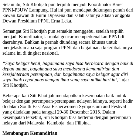
Selain itu, Siti Khotijah pun terpilih menjadi Koordinator Baret
PPNI-P3UW Lampung. Hal ini pun mendapat dukungan penuh dari
kawan-kawan di Bumi Dipasena dan salah satunya adalah anggota
Dewan Presidium PPNI, Erna Leka.
Semangat Siti Khotijah pun semakin menggebu, setelah terpilih
menjadi Koordinator, ia mulai gencar memperkenalkan PPNI di
daerahnya. Bahkan ia pernah diundang secara khusus untuk
menjelaskan apa saja program PPNI dan bagaimana keterlibatannya
selama ini di tingkat nasional.
“Saya belajar betul, bagaimana saya bisa berbicara dengan baik di
depan umum, bagaimana saya mendorong kemandirian dan
kesejahteraan perempuan, dan bagaimana saya belajar agar diri
saya tidak cepat puas dengan ilmu yang saya miliki hari ini,”
ujar
Siti Khotijah.
Beberapa kali Siti Khotijah mendapatkan kesempatan baik untuk
belajar dengan perempuan-perempuan nelayan lainnya, seperti hadir
di dalam South East Asia Fisherwomen Symposium and Festival
yang diadakan pada tanggal 29-30 Desember 2015. Dalam
kesempatan tersebut, Siti Khotijah bisa bertemu dengan perempuan
nelayan dari Malaysia, Kamboja, dan Filipina.
Membangun Kemandirian