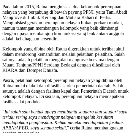
Pada tahun 2015, Ratna menginisiasi dua kelompok perempuan
nelayan yang bergabung di bawah payung PPNI, yaitu Tani Abadi
Mangrove di Lubuk Kertang dan Mutiara Bahari di Perlis.
Menginisiasi gerakan perempuan nelayan bukan perkara mudah,
namun tantangan membangun kelompok yang baik diimbangi
dengan upaya membangun komunikasi yang baik antara anggota
adalah kebahagiaan tersendiri.
Kelompok yang dibina oleh Ratna digerakkan untuk terlibat aktif
dalam mendorong kemandirian melalui pelatihan-pelatihan. Salah
satunya adalah pelatihan mengolah mangrove bersama dengan
Muara Tanjung/PPNI Serdang Bedagai dengan difasilitasi oleh
KIARA dan Dompet Dhuafa.
Pasca, pelatihan kelompok perempuan nelayan yang dibina oleh
Ratna mulai diakui dan difasilitasi oleh pemerintah daerah. Salah
satunya adalah dengan fasilitas kapal dari Pemerintah Daerah untuk
kelompok nelayan. Di sisi lain, perempuan nelayan mendapatkan
fasilitas alat produksi.
“
Ini salah satu bentuk upaya membantu saudara dan saudari saya,
terlalu sering saya mendengar nelayan mengeluh kesulitan
mendapatkan penghasilan. Ketika mereka mendapatkan fasilitas
APBN/APBD, saya senang sekali
,” cerita Ratna membanggakan