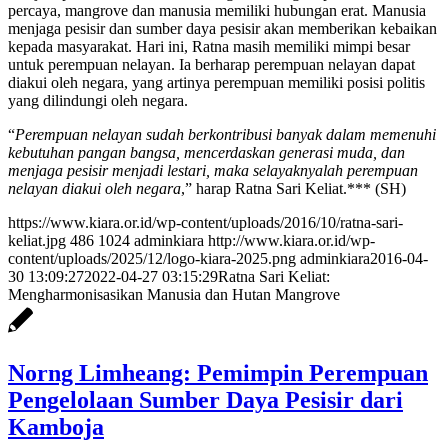
percaya, mangrove dan manusia memiliki hubungan erat. Manusia
menjaga pesisir dan sumber daya pesisir akan memberikan kebaikan
kepada masyarakat. Hari ini, Ratna masih memiliki mimpi besar
untuk perempuan nelayan. Ia berharap perempuan nelayan dapat
diakui oleh negara, yang artinya perempuan memiliki posisi politis
yang dilindungi oleh negara.
“
Perempuan nelayan sudah berkontribusi banyak dalam memenuhi
kebutuhan pangan bangsa, mencerdaskan generasi muda, dan
menjaga pesisir menjadi lestari, maka selayaknyalah perempuan
nelayan diakui oleh negara
,” harap Ratna Sari Keliat.*** (SH)
https://www.kiara.or.id/wp-content/uploads/2016/10/ratna-sari-
keliat.jpg
486
1024
adminkiara
http://www.kiara.or.id/wp-
content/uploads/2025/12/logo-kiara-2025.png
adminkiara
2016-04-
30 13:09:27
2022-04-27 03:15:29
Ratna Sari Keliat:
Mengharmonisasikan Manusia dan Hutan Mangrove
Norng Limheang: Pemimpin Perempuan
Pengelolaan Sumber Daya Pesisir dari
Kamboja