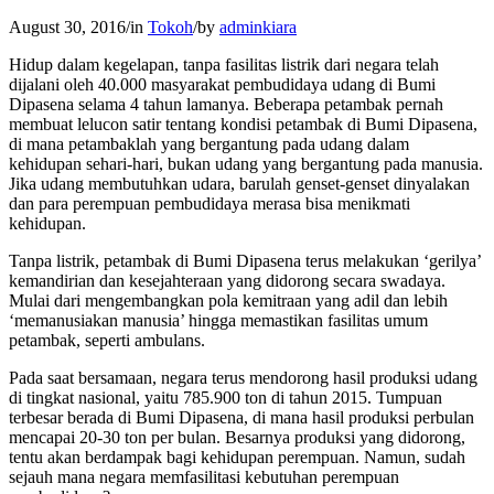
August 30, 2016
/
in
Tokoh
/
by
adminkiara
Hidup dalam kegelapan, tanpa fasilitas listrik dari negara telah
dijalani oleh 40.000 masyarakat pembudidaya udang di Bumi
Dipasena selama 4 tahun lamanya. Beberapa petambak pernah
membuat lelucon satir tentang kondisi petambak di Bumi Dipasena,
di mana petambaklah yang bergantung pada udang dalam
kehidupan sehari-hari, bukan udang yang bergantung pada manusia.
Jika udang membutuhkan udara, barulah genset-genset dinyalakan
dan para perempuan pembudidaya merasa bisa menikmati
kehidupan.
Tanpa listrik, petambak di Bumi Dipasena terus melakukan ‘gerilya’
kemandirian dan kesejahteraan yang didorong secara swadaya.
Mulai dari mengembangkan pola kemitraan yang adil dan lebih
‘memanusiakan manusia’ hingga memastikan fasilitas umum
petambak, seperti ambulans.
Pada saat bersamaan, negara terus mendorong hasil produksi udang
di tingkat nasional, yaitu 785.900 ton di tahun 2015. Tumpuan
terbesar berada di Bumi Dipasena, di mana hasil produksi perbulan
mencapai 20-30 ton per bulan. Besarnya produksi yang didorong,
tentu akan berdampak bagi kehidupan perempuan. Namun, sudah
sejauh mana negara memfasilitasi kebutuhan perempuan