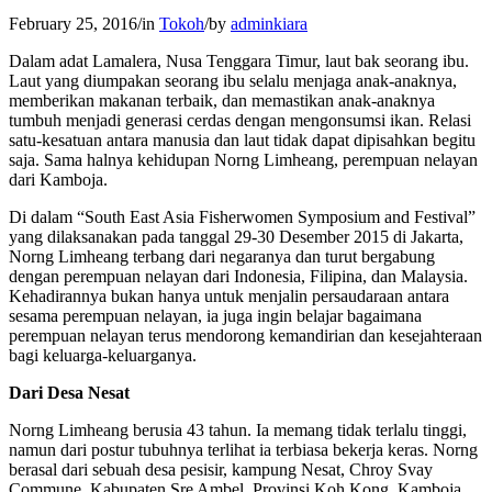
February 25, 2016
/
in
Tokoh
/
by
adminkiara
Dalam adat Lamalera, Nusa Tenggara Timur, laut bak seorang ibu.
Laut yang diumpakan seorang ibu selalu menjaga anak-anaknya,
memberikan makanan terbaik, dan memastikan anak-anaknya
tumbuh menjadi generasi cerdas dengan mengonsumsi ikan. Relasi
satu-kesatuan antara manusia dan laut tidak dapat dipisahkan begitu
saja. Sama halnya kehidupan Norng Limheang, perempuan nelayan
dari Kamboja.
Di dalam “South East Asia Fisherwomen Symposium and Festival”
yang dilaksanakan pada tanggal 29-30 Desember 2015 di Jakarta,
Norng Limheang terbang dari negaranya dan turut bergabung
dengan perempuan nelayan dari Indonesia, Filipina, dan Malaysia.
Kehadirannya bukan hanya untuk menjalin persaudaraan antara
sesama perempuan nelayan, ia juga ingin belajar bagaimana
perempuan nelayan terus mendorong kemandirian dan kesejahteraan
bagi keluarga-keluarganya.
Dari Desa Nesat
Norng Limheang berusia 43 tahun. Ia memang tidak terlalu tinggi,
namun dari postur tubuhnya terlihat ia terbiasa bekerja keras. Norng
berasal dari sebuah desa pesisir, kampung Nesat, Chroy Svay
Commune, Kabupaten Sre Ambel, Provinsi Koh Kong, Kamboja.