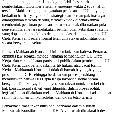
Juga untuk menghindari dampak yang lebih besar terhadap
pemberlakuan Cipta Kerja selama tenggang waktu 2 (dua) tahun
tersebut Mahkamah juga menyatakan pelaksanaan UU ini yang
berkaitan hal-hal yang bersifat strategis dan berdampak luas agar
ditangguhkan terlebih dahulu, termasuk tidak dibenarkannya
membentuk peraturan pelaksana baru serta tidak dibenarkan pula
penyelenggara negara melakukan pengambilan kebijakan strategis
yang dapat berdampak luas dengan mendasarkan pada norma UU
Cipta Kerja yang secara formal telah dinyatakan inkonstitusional
secara bersyarat tersebut.
Putusan Mahkamah Konstitusi ini membuktikan bahwa, Pertama,
omnibus law sebagai metode, tahapan pembentukan UU Cipta
Kerja, dan cara pelibatan partisipasi publik dalam pembentukan UU
Cipta Kerja tidak berlandaskan tertib hukum atau cacat formil;
Kedua, Mahkamah Konstitusi tidak di bawah bayang-bayang
presiden dan DPR sehingga berdasarkan proses persidangan
memutuskan bahwa UU Cipta Kerja inkonstitusional secara
bersyarat; Dan ketiga, Pilihan gerakan rakyat untuk membela hak-
hak konstitusional rakyat yang dilanggar dalam proses politik
legislatif dapat dilakukan melalui Mahkamah Konstitusi adalah tepat
sehingga momentum konsolidasi demokrasi tetap terjaga.
Pemaknaan frasa inkonstitusional bersyarat dalam putusan
Mahkamah Konstitusi menurut KEPAL haruslah dimaknai bahwa