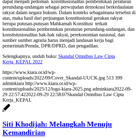
dapat menjadi pedoman konstitusionalitas pembentukan peraturan
perundang-undangan sebagai perwujudan demokrasi berkedaulatan
rakyat dalam negara hukum. Dalam konteks sebagaimana tersebut di
atas, maka hasil dari perjuangan konstitusional gerakan rakyat
berupa putusan-putusan Mahkamah Konstitusi terkait
konstitusionalitas pembentukan peraturan perundang-undangan, dan
konstistusionalitas hak-hak rakyat, perekonomian nasional, dan
sumber sumber agraria harus menjadi landasan kerja bagi
pemerintah/Pemda, DPR/DPRD, dan pengadilan.
Selengkapnya, unduh buku:
Skandal Omnibus Law Cipta
Kerja_KEPAL 2022
https://www.kiara.or.id/wp-
content/uploads/2022/09/Cover_Skandal-UUCK.jpg
513
399
adminkiara
http://www.kiara.or.id/wp-
content/uploads/2025/12/logo-kiara-2025.png
adminkiara
2022-09-
29 22:57:42
2022-09-29 22:58:07
Skandal Omnibus Law Cipta
Kerja_KEPAL
Siti Khodijah: Melangkah Menuju
Kemandirian