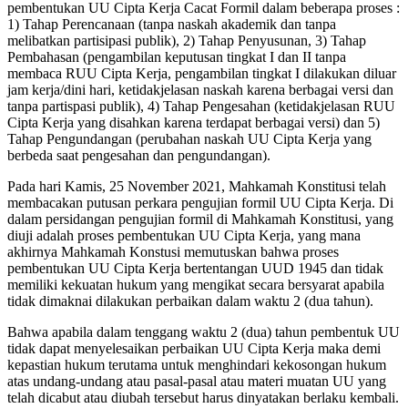
pembentukan UU Cipta Kerja Cacat Formil dalam beberapa proses :
1) Tahap Perencanaan (tanpa naskah akademik dan tanpa
melibatkan partisipasi publik), 2) Tahap Penyusunan, 3) Tahap
Pembahasan (pengambilan keputusan tingkat I dan II tanpa
membaca RUU Cipta Kerja, pengambilan tingkat I dilakukan diluar
jam kerja/dini hari, ketidakjelasan naskah karena berbagai versi dan
tanpa partispasi publik), 4) Tahap Pengesahan (ketidakjelasan RUU
Cipta Kerja yang disahkan karena terdapat berbagai versi) dan 5)
Tahap Pengundangan (perubahan naskah UU Cipta Kerja yang
berbeda saat pengesahan dan pengundangan).
Pada hari Kamis, 25 November 2021, Mahkamah Konstitusi telah
membacakan putusan perkara pengujian formil UU Cipta Kerja. Di
dalam persidangan pengujian formil di Mahkamah Konstitusi, yang
diuji adalah proses pembentukan UU Cipta Kerja, yang mana
akhirnya Mahkamah Konstusi memutuskan bahwa proses
pembentukan UU Cipta Kerja bertentangan UUD 1945 dan tidak
memiliki kekuatan hukum yang mengikat secara bersyarat apabila
tidak dimaknai dilakukan perbaikan dalam waktu 2 (dua tahun).
Bahwa apabila dalam tenggang waktu 2 (dua) tahun pembentuk UU
tidak dapat menyelesaikan perbaikan UU Cipta Kerja maka demi
kepastian hukum terutama untuk menghindari kekosongan hukum
atas undang-undang atau pasal-pasal atau materi muatan UU yang
telah dicabut atau diubah tersebut harus dinyatakan berlaku kembali.