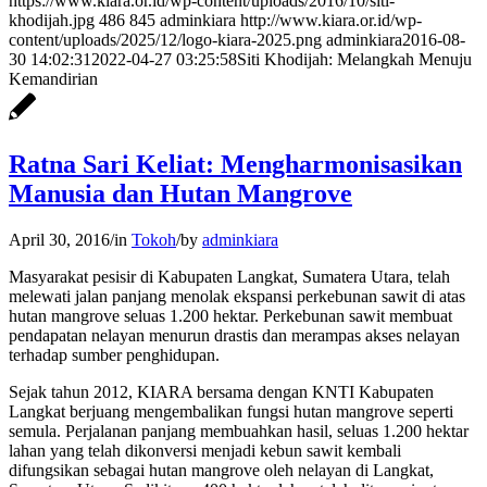
https://www.kiara.or.id/wp-content/uploads/2016/10/siti-
khodijah.jpg
486
845
adminkiara
http://www.kiara.or.id/wp-
content/uploads/2025/12/logo-kiara-2025.png
adminkiara
2016-08-
30 14:02:31
2022-04-27 03:25:58
Siti Khodijah: Melangkah Menuju
Kemandirian
Ratna Sari Keliat: Mengharmonisasikan
Manusia dan Hutan Mangrove
April 30, 2016
/
in
Tokoh
/
by
adminkiara
Masyarakat pesisir di Kabupaten Langkat, Sumatera Utara, telah
melewati jalan panjang menolak ekspansi perkebunan sawit di atas
hutan mangrove seluas 1.200 hektar. Perkebunan sawit membuat
pendapatan nelayan menurun drastis dan merampas akses nelayan
terhadap sumber penghidupan.
Sejak tahun 2012, KIARA bersama dengan KNTI Kabupaten
Langkat berjuang mengembalikan fungsi hutan mangrove seperti
semula. Perjalanan panjang membuahkan hasil, seluas 1.200 hektar
lahan yang telah dikonversi menjadi kebun sawit kembali
difungsikan sebagai hutan mangrove oleh nelayan di Langkat,