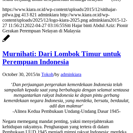
https://www.kiara.or.id/wp-content/uploads/2015/12/sitihajar-
pifwa.jpg
413
821
adminkiara
http://www.kiara.or.id/wp-
content/uploads/2025/12/logo-kiara-2025.png
adminkiara
2015-12-
27 11:56:21
2022-04-27 03:16:55
Siti Hajar binti Abdul Aziz: Pionir
Gerakan Perempuan Nelayan di Malaysia
Murnihati: Dari Lombok Timur untuk
Perempuan Indonesia
October 30, 2015
/
in
Tokoh
/
by
adminkiara
‘
Dan perjuangan pergerakan kemerdekaan Indonesia telah
sampailah kepada saat yang berbahagia dengan selamat sentausa
mengantarkan rakyat Indonesia ke depan pintu gerbang
kemerdekaan negara Indonesia, yang merdeka, bersatu, berdaulat,
adil dan makmur
‘
-Alinea Kedua Pembukaan Undang-Undang Dasar 1945-
Negara memegang mandat penting, yakni menyejahterakan
kehidupan rakyatnya. Pengharapan yang tertera di dalam
Pembukaan UUD 1945 menjadi mimpi rakyat Indonesia: merdeka,