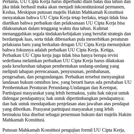
Pertama, UU Cipta Kerja harus diperbaiki dlam batas dua tahun dan
jika tidak berhasil maka akan menjadi inkonstitusional permanen,
Kedua, Meskipun putusan majelis Hakim Mahkamah Konstitusi
menyatakan bahwa UU Cipta Kerja tetap berlaku, tetapi tidak bisa
diartikan bahwa perbaikan dan pelaksanaan UU Cipta Kerja bisa
dilaksanakan dalam tenggang waktu dua tahun. Kalimat
menangguhkan segala tindakan/kebijakan yang bersifat strategis dan
berdampak luas, serta tidak dibenarkan pula menerbitkan peraturan
pelaksana baru yang berkaitan dengan UU Cipta Kerja menunjukan
bahwa fokusnya adalah perbaikan UU Cipta Kerja. Ketiga,
Perbaikan UU Cipta kerja juga tidak bisa hanya berupa revisi
sederhana melainkan perbaikan UU Cipta Kerja harus dilakukan
pada keseluruhan tahapan pembentukan undang-undang yang
meliputi tahapan perencanaan, penyusunan, pembahasan,
pengesahan, dan pengundangan. Perbaikan tersebut menyangkut
landasan hukum omnibus law, yang berarti harus ada perubahan UU
Pembentukan Peraturan Perundang-Undangan dan Keempat,
Partisipasi masyarakat yang lebih bermakna, yaitu hak rakyat untuk
didengar pendapatnya; hak untuk dipertimbangkan pendapatnya;
dan hak untuk mendapatkan penjelasan atau jawaban atas pendapat
yang diberikan. Prasyarat partisipasi masyarakat yang lebih
bermakna bisa disebut sebagai penemuan hukum dari majelis Hakim
Mahkamah Konstitusi.
Putusan Mahkamah Konstitusi pengujian formil UU Cipta Kerja,