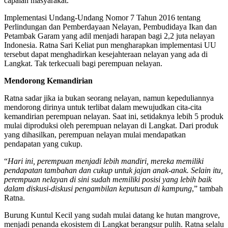
capaian masyarakat.
Implementasi Undang-Undang Nomor 7 Tahun 2016 tentang
Perlindungan dan Pemberdayaan Nelayan, Pembudidaya Ikan dan
Petambak Garam yang adil menjadi harapan bagi 2,2 juta nelayan
Indonesia. Ratna Sari Keliat pun mengharapkan implementasi UU
tersebut dapat menghadirkan kesejahteraan nelayan yang ada di
Langkat. Tak terkecuali bagi perempuan nelayan.
Mendorong Kemandirian
Ratna sadar jika ia bukan seorang nelayan, namun kepeduliannya
mendorong dirinya untuk terlibat dalam mewujudkan cita-cita
kemandirian perempuan nelayan. Saat ini, setidaknya lebih 5 produk
mulai diproduksi oleh perempuan nelayan di Langkat. Dari produk
yang dihasilkan, perempuan nelayan mulai mendapatkan
pendapatan yang cukup.
“
Hari ini, perempuan menjadi lebih mandiri, mereka memiliki
pendapatan tambahan dan cukup untuk jajan anak-anak. Selain itu,
perempuan nelayan di sini sudah memiliki posisi yang lebih baik
dalam diskusi-diskusi pengambilan keputusan di kampung
,” tambah
Ratna.
Burung Kuntul Kecil yang sudah mulai datang ke hutan mangrove,
menjadi penanda ekosistem di Langkat berangsur pulih. Ratna selalu