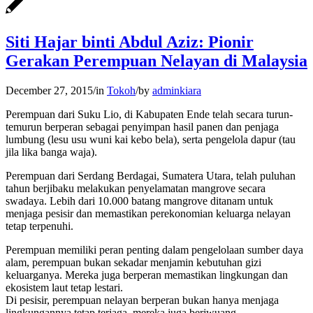
Siti Hajar binti Abdul Aziz: Pionir
Gerakan Perempuan Nelayan di Malaysia
December 27, 2015
/
in
Tokoh
/
by
adminkiara
Perempuan dari Suku Lio, di Kabupaten Ende telah secara turun-
temurun berperan sebagai penyimpan hasil panen dan penjaga
lumbung (lesu usu wuni kai kebo bela), serta pengelola dapur (tau
jila lika banga waja).
Perempuan dari Serdang Berdagai, Sumatera Utara, telah puluhan
tahun berjibaku melakukan penyelamatan mangrove secara
swadaya. Lebih dari 10.000 batang mangrove ditanam untuk
menjaga pesisir dan memastikan perekonomian keluarga nelayan
tetap terpenuhi.
Perempuan memiliki peran penting dalam pengelolaan sumber daya
alam, perempuan bukan sekadar menjamin kebutuhan gizi
keluarganya. Mereka juga berperan memastikan lingkungan dan
ekosistem laut tetap lestari.
Di pesisir, perempuan nelayan berperan bukan hanya menjaga
lingkungannya tetap terjaga, mereka juga berjwuang