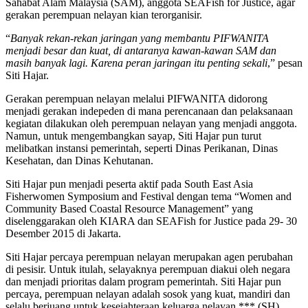
Sahabat Alam Malaysia (SAM), anggota SEAFish for Justice, agar
gerakan perempuan nelayan kian terorganisir.
“
Banyak rekan-rekan jaringan yang membantu PIFWANITA
menjadi besar dan kuat, di antaranya kawan-kawan SAM dan
masih banyak lagi. Karena peran jaringan itu penting sekali
,” pesan
Siti Hajar.
Gerakan perempuan nelayan melalui PIFWANITA didorong
menjadi gerakan indepeden di mana perencanaan dan pelaksanaan
kegiatan dilakukan oleh perempuan nelayan yang menjadi anggota.
Namun, untuk mengembangkan sayap, Siti Hajar pun turut
melibatkan instansi pemerintah, seperti Dinas Perikanan, Dinas
Kesehatan, dan Dinas Kehutanan.
Siti Hajar pun menjadi peserta aktif pada South East Asia
Fisherwomen Symposium and Festival dengan tema “Women and
Community Based Coastal Resource Management” yang
diselenggarakan oleh KIARA dan SEAFish for Justice pada 29- 30
Desember 2015 di Jakarta.
Siti Hajar percaya perempuan nelayan merupakan agen perubahan
di pesisir. Untuk itulah, selayaknya perempuan diakui oleh negara
dan menjadi prioritas dalam program pemerintah. Siti Hajar pun
percaya, perempuan nelayan adalah sosok yang kuat, mandiri dan
selalu berjuang untuk kesejahteraan keluarga nelayan.*** (SH)