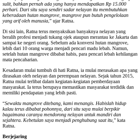
sulit, bahkan pernah ada yang hanya mendapatkan Rp 15.000
perhari. Dari situ saya sendiri sadar nelayan itu membutuhkan
keberadaan hutan mangrove, mangrove pun butuh pengelolaan
yang arif oleh manusia
,” ujar Ratna.
Di sisi lain, Ratna terus menyaksikan banyaknya nelayan yang
beralih profesi menjadi tukang ojek ataupun merantau ke Jakarta dan
sampai ke negeri orang. Sebelum ada konversi hutan mangrove,
lebih dari 10 orang warga menjadi pencari madu lebah. Namun,
setelah hutan mangrove dibabat habis, para pencari lebah kehilangan
mata pencaharian.
Kesadaran mulai tumbuh di hati Ratna, ia mulai merasakan apa yang
dirasakan oleh nelayan dan perempuan nelayan. Sejak tahun 2015,
Ratna mulai terlibat dalam kegiatan-kegiatan pemberdayaan
masyarakat. Ia terus berupaya memastikan masyarakat terdidik dan
memiliki pendapatan yang lebih pasti.
“
Sewaktu mangrove ditebang, kami menangis. Habislah hidup
kalau terus dibabat pohonnya, dari situ saya mulai berpikir
bagaimana caranya mendorong nelayan untuk mandiri dan
sejahtera. Kebetulan saya menjadi penghubung saat itu,
” kata
Ratna.
Berjejaring